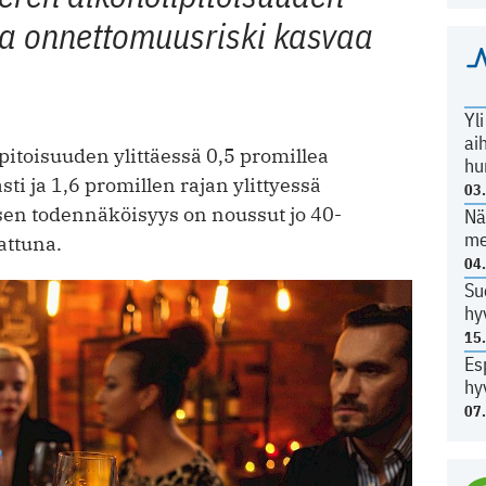
lea onnettomuusriski kasvaa
Yl
ai
toisuuden ylittäessä 0,5 promillea
hu
 ja 1,6 promillen rajan ylittyessä
03
sen todennäköisyys on noussut jo 40-
Nä
me
attuna.
04
Su
hy
15
Es
hy
07