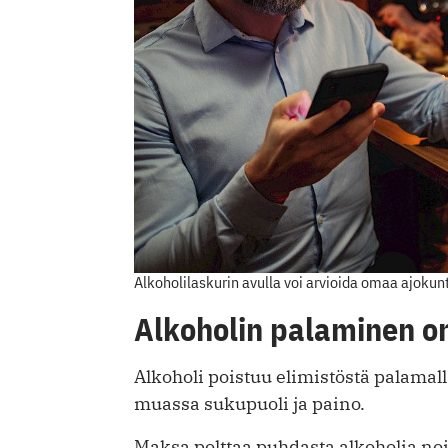
Alkoholilaskurin avulla voi arvioida omaa ajokunt
Alkoholin palaminen on
Alkoholi poistuu elimistöstä palama
muassa sukupuoli ja paino.
Maksa polttaa puhdasta alkoholia 