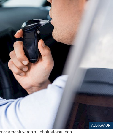
Adobe/AOP
en varmasti veren alkoholipitoisuuden.