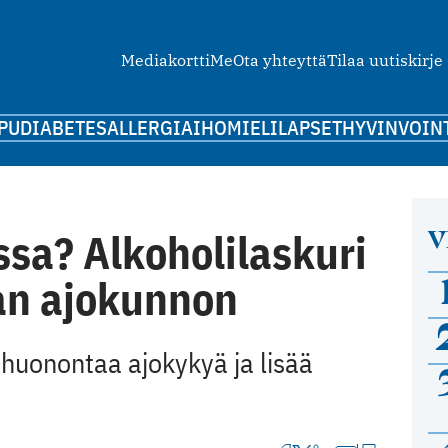
Mediakortti
Me
Ota yhteyttä
Tilaa uutiskirje
PU
DIABETES
ALLERGIA
IHO
MIELI
LAPSET
HYVINVOIN
V
sa? Alkoholilaskuri
an ajokunnon
 huonontaa ajokykyä ja lisää