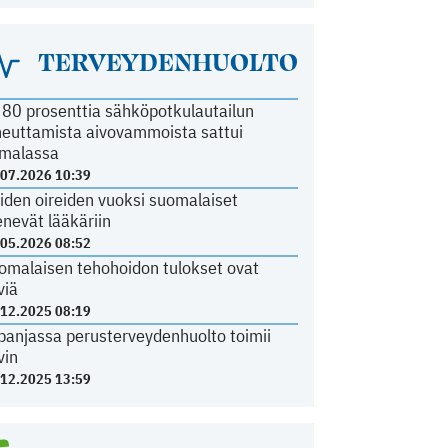
TERVEYDENHUOLTO
i 80 prosenttia sähköpotkulautailun
heuttamista aivovammoista sattui
malassa
.07.2026 10:39
iden oireiden vuoksi suomalaiset
nevät lääkäriin
.05.2026 08:52
omalaisen tehohoidon tulokset ovat
viä
.12.2025 08:19
panjassa perusterveydenhuolto toimii
vin
.12.2025 13:59