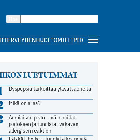
Hae
TI
TERVEYDENHUOLTO
MIELIPIDE
IIKON LUETUIMMAT
1
Dyspepsia tarkoittaa ylävatsaoireita
2
Mikä on silsa?
3
Ampiaisen pisto – näin hoidat
pistoksen ja tunnistat vakavan
allergisen reaktion
Läiskät iholla — tunnistatko, mistä