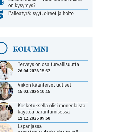
4
on kysymys?
5
Palleatyrä: syyt, oireet ja hoito
KOLUMNI
Terveys on osa turvallisuutta
26.04.2026 15:32
Viikon käänteiset uutiset
15.03.2026 10:15
Kosketuksella olisi monenlaista
käyttöä parantamisessa
11.12.2025 09:58
Espanjassa