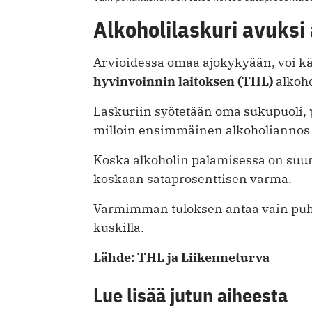
Alkoholilaskuri avuksi 
Arvioidessa omaa ajokykyään, voi 
hyvinvoinnin laitoksen (THL)
alkoho
Laskuriin syötetään oma sukupuoli, p
milloin ensimmäinen alkoholiannos 
Koska alkoholin palamisessa on suuria 
koskaan sataprosenttisen varma.
Varmimman tuloksen antaa vain puha
kuskilla.
Lähde: THL ja Liikenneturva
Lue lisää jutun aiheesta