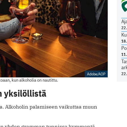
Aj
22
Ku
18
Po
11
Ta
ar
22
Adobe/AOP
oaan, kun alkoholia on nautittu.
 yksilöllistä
lla. Alkoholin palamiseen vaikuttaa muun
noin yhden gramman tunnissa kymmentä