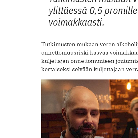
ylittäessä 0,5 promil
voimakkaasti.
Tutkimusten mukaan veren alkoholipi
onnettomuusriski kasvaa voimakkaasti
kuljettajan onnettomuuteen joutumi
kertaiseksi selvään kuljettajaan verr