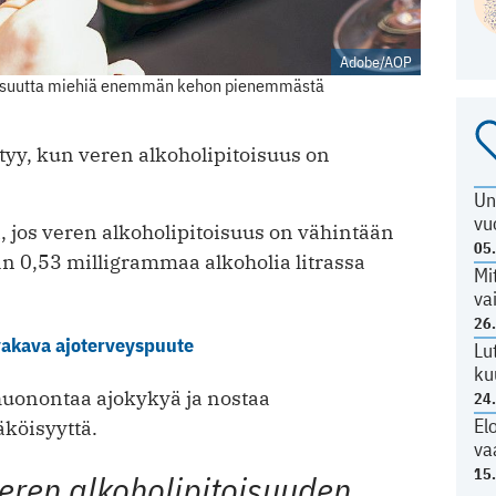
Adobe/AOP
itoisuutta miehiä enemmän kehon pienemmästä
tyy, kun veren alkoholipitoisuus on
Un
vu
, jos veren alkoholipitoisuus on vähintään
05
än 0,53 milligrammaa alkoholia litrassa
Mi
va
26
 vakava ajoterveyspuute
Lu
ku
huonontaa ajokykyä ja nostaa
24
El
köisyyttä.
va
15
ren alkoholipitoisuuden