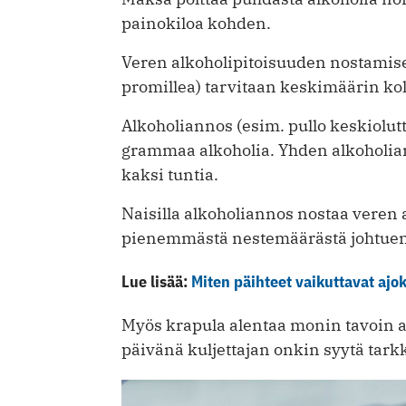
painokiloa kohden.
Veren alkoholipitoisuuden nostamise
promillea) tarvitaan keskimäärin ko
Alkoholiannos (esim. pullo keskiolutta
grammaa alkoholia. Yhden alkoholia
kaksi tuntia.
Naisilla alkoholiannos nostaa vere
pienemmästä nestemäärästä johtuen
Lue lisää:
Miten päihteet vaikuttavat ajo
Myös krapula alentaa monin tavoin a
päivänä kuljettajan onkin syytä tark