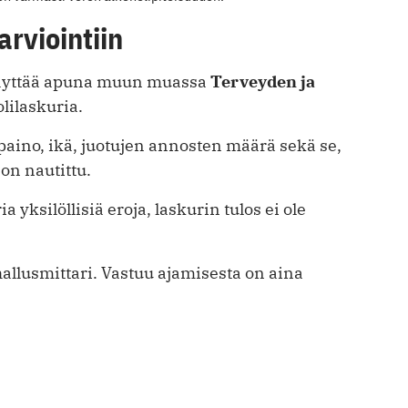
arviointiin
käyttää apuna muun muassa
Terveyden ja
lilaskuria.
aino, ikä, juotujen annosten määrä sekä se,
on nautittu.
yksilöllisiä eroja, laskurin tulos ei ole
llusmittari. Vastuu ajamisesta on aina