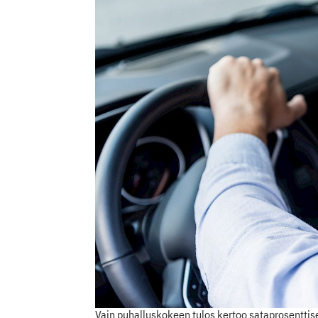
Vain puhalluskokeen tulos kertoo sataprosenttis