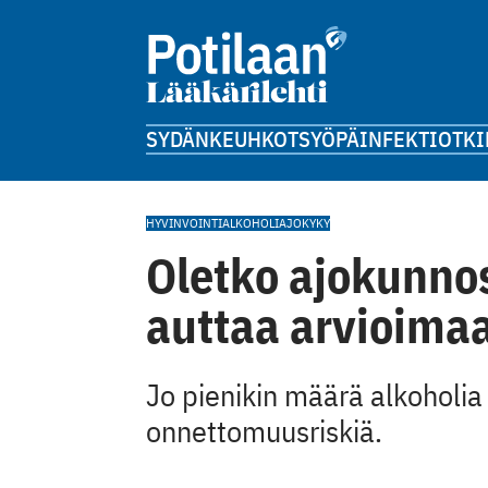
SYDÄN
KEUHKOT
SYÖPÄ
INFEKTIOT
KI
HYVINVOINTI
ALKOHOLI
AJOKYKY
Oletko ajokunnos
auttaa arvioima
Jo pienikin määrä alkoholia
onnettomuusriskiä.