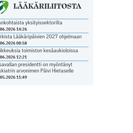
LÄÄKÄRILIITOSTA
ankohtaista yksityissektorilta
.06.2026 14:26
rkista Lääkäripäivien 2027 ohjelmaan
.06.2026 08:58
ikkeuksia toimiston kesäaukioloissa
.06.2026 12:21
savallan presidentti on myöntänyt
kkiatrin arvonimen Päivi Hietaselle
.05.2026 11:49