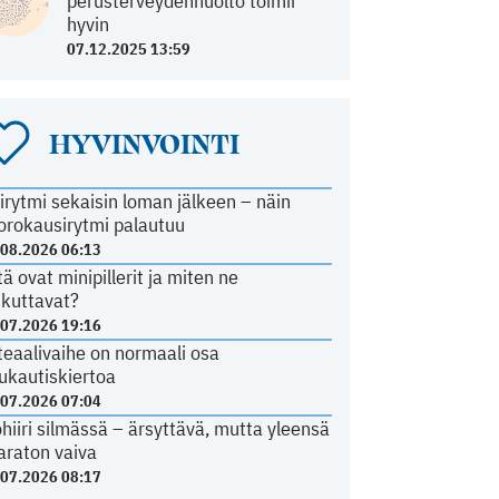
perusterveydenhuolto toimii
hyvin
07.12.2025 13:59
HYVINVOINTI
irytmi sekaisin loman jälkeen – näin
orokausirytmi palautuu
.08.2026 06:13
tä ovat minipillerit ja miten ne
ikuttavat?
.07.2026 19:16
teaalivaihe on normaali osa
ukautiskiertoa
.07.2026 07:04
ohiiri silmässä – ärsyttävä, mutta yleensä
araton vaiva
.07.2026 08:17