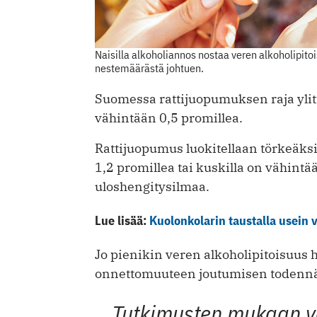
Naisilla alkoholiannos nostaa veren alkoholip
nestemäärästä johtuen.
Suomessa rattijuopumuksen raja ylit
vähintään 0,5 promillea.
Rattijuopumus luokitellaan törkeäksi
1,2 promillea tai kuskilla on vähintä
uloshengitysilmaa.
Lue lisää:
Kuolonkolarin taustalla usein
Jo pienikin veren alkoholipitoisuus 
onnettomuuteen joutumisen todennä
Tutkimusten mukaan ve