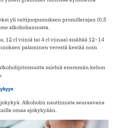
ksi yli rattijuopumuksen promillerajan (0,5
lme alkoholiannosta.
, 12 cl viiniä tai 4 cl viinaa) sisältää 12–14
nnoksen palaminen verestä kestää noin
n alkoholipitoisuutta miehiä enemmän kehon
.
kykyyn
jokykyä. Alkoholin nauttimista seuraavana
kailla omaa ajokykyään.