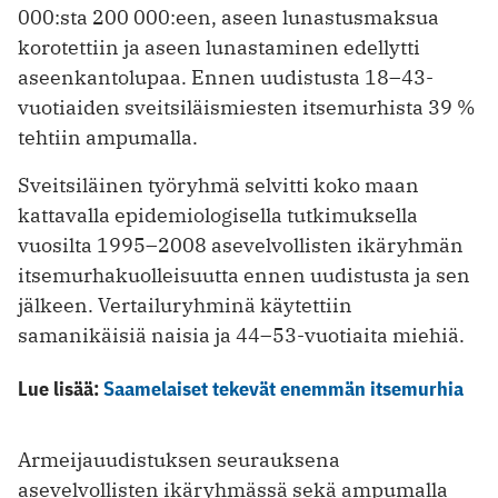
000:sta 200 000:een, aseen lunastusmaksua
korotettiin ja aseen lunastaminen edellytti
aseen­kantolupaa. Ennen uudistusta 18–43-
vuotiaiden sveitsiläismiesten itsemurhista 39 %
tehtiin ampumalla.
Sveitsiläinen työryhmä selvitti koko maan
kattavalla epidemiologisella tutkimuksella
vuosilta 1995–2008 asevelvollisten ikäryhmän
itsemurhakuolleisuutta ennen uudistusta ja sen
jälkeen. Vertailuryhminä käytettiin
samanikäisiä naisia ja 44–53-vuotiaita miehiä.
Lue lisää:
Saamelaiset tekevät enemmän itsemurhia
Armeijauudistuksen seurauksena
asevelvollisten ikäryhmässä sekä ampumalla