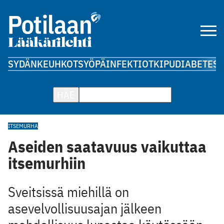
SYDÄN
KEUHKOT
SYÖPÄ
INFEKTIOT
KIPU
DIABETES
A
HAE
ITSEMURHA
Aseiden saatavuus vaikuttaa
itsemurhiin
Sveitsissä miehillä on
asevelvollisuusajan jälkeen