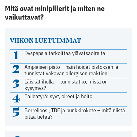
Mitä ovat minipillerit ja miten ne
vaikuttavat?
VIIKON LUETUIMMAT
1
Dyspepsia tarkoittaa ylävatsaoireita
2
Ampiaisen pisto – näin hoidat pistoksen ja
tunnistat vakavan allergisen reaktion
3
Läiskät iholla — tunnistatko, mistä on
kysymys?
4
Palleatyrä: syyt, oireet ja hoito
5
Borrelioosi, TBE ja punkkirokote – mitä niistä
pitää tietää?