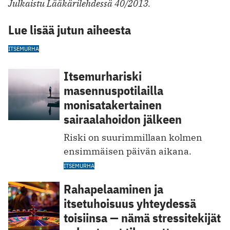
Julkaistu Lääkärilehdessä 40/2013.
Lue lisää jutun aiheesta
ITSEMURHA
Itsemurhariski
masennuspotilailla
monisatakertainen
sairaalahoidon jälkeen
Riski on suurimmillaan kolmen
ensimmäisen päivän aikana.
ITSEMURHA
Rahapelaaminen ja
itsetuhoisuus yhteydessä
toisiinsa — nämä stressitekijät