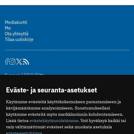
Mediakortti
Me
Ota yhteyttä
Tilaa uutiskirje
Suomen Lääkäriliitto
Mäkelänkatu 2, PL 49
Eväste- ja seuranta-asetukset
00510 Helsinki
puh. (09) 393 091
Käytämme evästeitä käyttökokemuksen parantamiseen ja
toimitus@potilaanlaakarilehti.fi
kävijämäärämme analysoimiseen. Suostumuksellasi
käytämme evästeitä myös markkinoinnin kohdentamiseen.
ISSN 2323-9476
Lisää tietoa
evästekäytännöistämme
. Voit hyväksyä kaikki tai
vain välttämättömät evästeet sekä muokata asetuksia
evästeasetuksissa
.