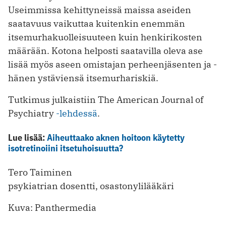
Useimmissa kehittyneissä maissa aseiden
saatavuus vaikuttaa kuitenkin enemmän
itsemurhakuolleisuuteen kuin henkirikosten
määrään. Kotona helposti saatavilla oleva ase
lisää myös aseen omistajan perheenjäsenten ja ­
hänen ystäviensä itsemurhariskiä.
Tutkimus julkaistiin The American Journal of
Psychiatry
-lehdessä
.
Lue lisää:
Aiheuttaako aknen hoitoon käytetty
isotretinoiini itsetuhoisuutta?
Tero Taiminen
psykiatrian dosentti, osastonylilääkäri
Kuva: Panthermedia