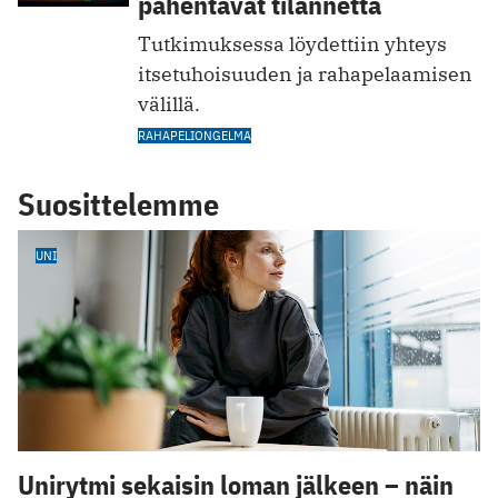
pahentavat tilannetta
Tutkimuksessa löydettiin yhteys
itsetuhoisuuden ja rahapelaamisen
välillä.
RAHAPELIONGELMA
Suosittelemme
UNI
Unirytmi sekaisin loman jälkeen – näin