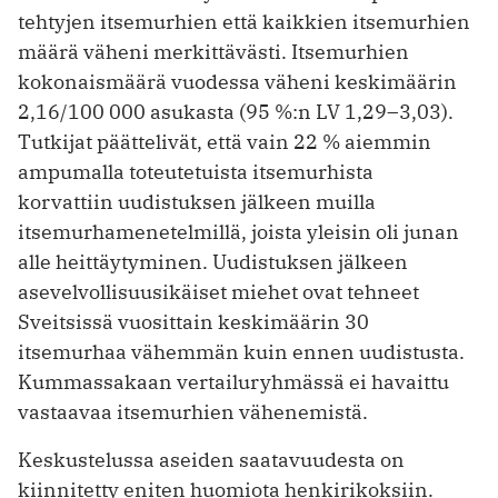
tehtyjen itsemurhien että kaikkien ­itsemurhien
määrä väheni merkittävästi. Itsemurhien
kokonaismäärä vuodessa väheni keskimäärin
2,16/100 000 asukasta (95 %:n LV 1,29–3,03).
Tutkijat päättelivät, että vain 22 % aiemmin
ampumalla toteutetuista itsemurhista
korvattiin ­uudistuksen jälkeen muilla
itsemurhamenetelmillä, joista yleisin oli junan
alle heittäytyminen. Uudistuksen jälkeen
asevelvollisuusikäiset miehet ovat tehneet
Sveitsissä vuosittain keskimäärin 30
itsemurhaa vähemmän kuin ennen uudistusta.
Kummassakaan vertailuryhmässä ei havaittu
vastaavaa itsemurhien vähenemistä.
Keskustelussa aseiden saatavuudesta on
kiinnitetty eniten huomiota henki­rikoksiin.