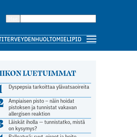
Hae
TI
TERVEYDENHUOLTO
MIELIPIDE
IIKON LUETUIMMAT
1
Dyspepsia tarkoittaa ylävatsaoireita
2
Ampiaisen pisto – näin hoidat
pistoksen ja tunnistat vakavan
allergisen reaktion
3
Läiskät iholla — tunnistatko, mistä
on kysymys?
Palleatyrä: syyt, oireet ja hoito