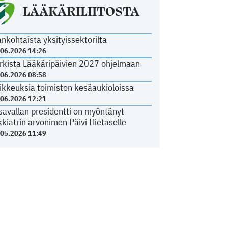
LÄÄKÄRILIITOSTA
ankohtaista yksityissektorilta
.06.2026 14:26
rkista Lääkäripäivien 2027 ohjelmaan
.06.2026 08:58
ikkeuksia toimiston kesäaukioloissa
.06.2026 12:21
savallan presidentti on myöntänyt
kkiatrin arvonimen Päivi Hietaselle
.05.2026 11:49