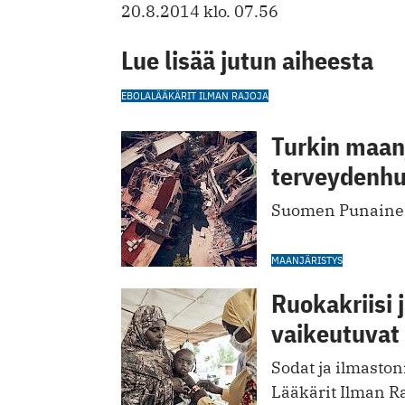
20.8.2014 klo. 07.56
Lue lisää jutun aiheesta
EBOLA
LÄÄKÄRIT ILMAN RAJOJA
Turkin maanj
terveydenhuo
Suomen Punainen 
MAANJÄRISTYS
Ruokakriisi 
vaikeutuvat
Sodat ja ilmaston
Lääkärit Ilman Raj