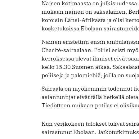
Naisen kotimaasta on julkisuudessa ri
mukaan nainen on saksalainen. Ber
kotoisin Länsi-Afrikasta ja olisi ker
kosketuksissa Ebolaan sairastuneid
Nainen eristettiin ensin ambulanssiin
Charité-sairaalaan. Poliisi eristi my
kerroksessa olevat ihmiset eivät saa
kello 15.30 Suomen aikaa. Saksalaist
poliiseja ja palomiehiä, joilla on suoj
Sairaala on myöhemmin todennut tied
asiantuntijat eivät tällä hetkellä olet
Tiedotteen mukaan potilas ei olisikaa
Kun verikokeen tulokset tulivat sairaal
sairastunut Ebolaan. Jatkotutkimuksis