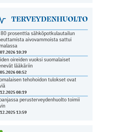
TERVEYDENHUOLTO
i 80 prosenttia sähköpotkulautailun
heuttamista aivovammoista sattui
malassa
.07.2026 10:39
iden oireiden vuoksi suomalaiset
nevät lääkäriin
.05.2026 08:52
omalaisen tehohoidon tulokset ovat
viä
.12.2025 08:19
panjassa perusterveydenhuolto toimii
vin
.12.2025 13:59