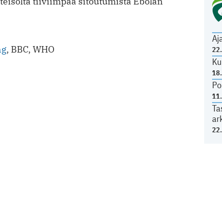
teisöltä tiiviimpää sitoutumista Ebolan
Aj
ng
,
BBC, WHO
22
Ku
18
Po
11
Ta
ar
22