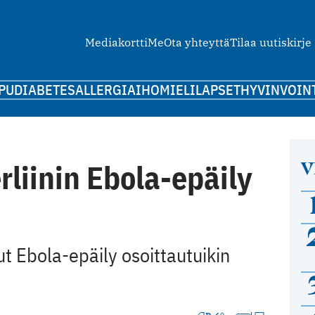
Mediakortti
Me
Ota yhteyttä
Tilaa uutiskirje
PU
DIABETES
ALLERGIA
IHO
MIELI
LAPSET
HYVINVOIN
V
rliinin Ebola-epäily
ut Ebola-epäily osoittautuikin