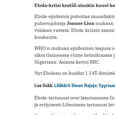
Ebola-kriisi kestää ainakin kuusi k
Ebola-epidemia puhuttaa muuallakin 
puheenjohtaja
Joanne Liun
mukaan 
voidaan vastata. Ebola-kriisin saam
kuukautta.
WHO:n mukaan epidemian laajuus on
alkoi Guineassa viime helmikuussa ja
Nigeriaan. Asiasta kertoi BBC.
Nyt Ebolaan on kuollut 1 145 ihmistä
Lue lisää:
Lääkärit Ilman Rajoja: Syyriaa
Ebola-tartunnat ovat laantumassa Gu
ja erityisesti Liberiassa tartunnat le