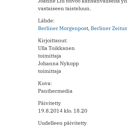
Joanne Liu toivoo kansanväliseltä yh
vastaiseen taisteluun.
Lähde:
Berliner Morgenpos
t,
Berliner Zeitu
Kirjoittanut:
Ulla Toikkanen
toimittaja
Johanna Nykopp
toimittaja
Kuva:
Panthermedia
Päivitetty
19.8.2014 klo. 18.20
Uudelleen päivitetty