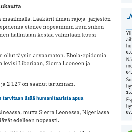
uukautta
maailmalla. Lääkärit ilman rajoja -järjestön
epidemia etenee nopeammin kuin siihen
Yl
inen hallintaan kestää vähintään kuusi
ai
hu
03
 ollut täysin arvaamaton. Ebola-epidemia
Nä
 levisi Liberiaan, Sierra Leoneen ja
me
04
Su
 ja 2 127 on saanut tartunnan.
hy
15
n tarvitaan lisää humanitaarista apua
Es
hy
ineassa, mutta Sierra Leonessa, Nigeriassa
07
viävät edelleen nopeasti.