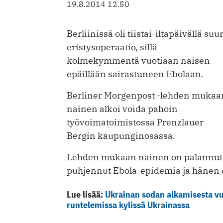
19.8.2014 12.50
Berliinissä oli tiistai-iltapäivällä suur
eristysoperaatio, sillä
kolmekymmentä vuotiaan naisen
epäillään sairastuneen Ebolaan.
Berliner Morgenpost -lehden mukaa
nainen alkoi voida pahoin
työvoimatoimistossa Prenzlauer
Bergin kaupunginosassa.
Lehden mukaan nainen on palannut ä
puhjennut Ebola-epidemia ja hänen o
Lue lisää:
Ukrainan sodan alkamisesta vuo
runtelemissa kylissä Ukrainassa