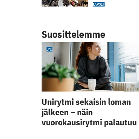
LAPSET
Suosittelemme
UNI
Unirytmi sekaisin loman
jälkeen – näin
vuorokausirytmi palautuu