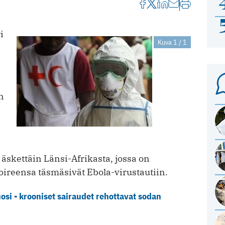
i
Kuva 1 / 1
n
skettäin Länsi-Afrikasta, jossa on
ireensa täsmäsivät Ebola-virustautiin.
si - krooniset sairaudet rehottavat sodan