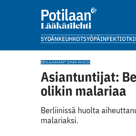
SYDÄN
KEUHKOT
SYÖPÄ
INFEKTIOT
KI
EBOLA
LÄÄKÄRIT ILMAN RAJOJA
Asiantuntijat: Be
olikin malariaa
Berliinissä huolta aiheuttan
malariaksi.