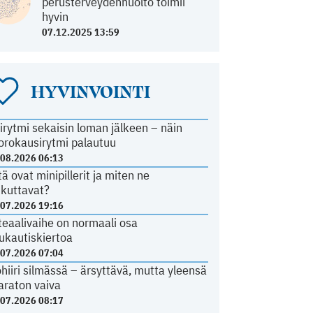
perusterveydenhuolto toimii
hyvin
07.12.2025 13:59
HYVINVOINTI
irytmi sekaisin loman jälkeen – näin
orokausirytmi palautuu
.08.2026 06:13
tä ovat minipillerit ja miten ne
ikuttavat?
.07.2026 19:16
teaalivaihe on normaali osa
ukautiskiertoa
.07.2026 07:04
ohiiri silmässä – ärsyttävä, mutta yleensä
araton vaiva
.07.2026 08:17