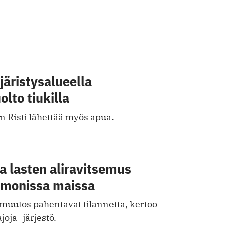
äristysalueella
lto tiukilla
Risti lähettää myös apua.
ja lasten aliravitsemus
 monissa maissa
muutos pahentavat tilannetta, kertoo
oja -järjestö.