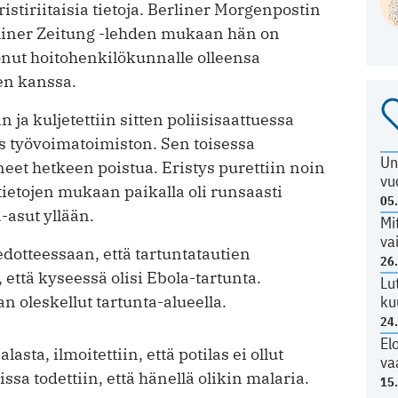
stiriitaisia tietoja. Berliner Morgenpostin
liner Zeitung -lehden mukaan hän on
tonut hoitohenkilökunnalle olleensa
en kanssa.
 ja kuljetettiin sitten poliisisaattuessa
ös työvoimatoimiston. Sen toisessa
Un
neet hetkeen poistua. Eristys purettiin noin
vu
ietojen mukaan paikalla oli runsaasti
05
a-asut yllään.
Mi
va
otteessaan, että tartuntatautien
26
a, että kyseessä olisi Ebola-tartunta.
Lu
ku
n oleskellut tartunta-alueella.
24
El
asta, ilmoitettiin, että potilas ei ollut
va
sa todettiin, että hänellä olikin malaria.
15