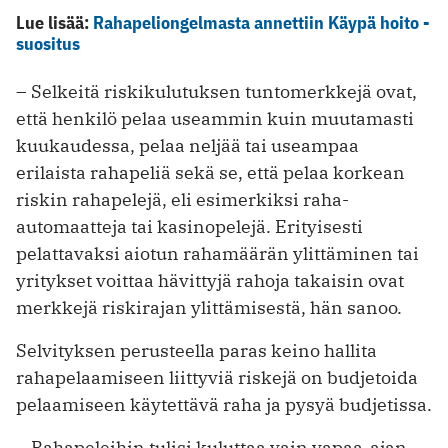
Lue lisää:
Rahapeliongelmasta annettiin Käypä hoito -
suositus
– Selkeitä riskikulutuksen tuntomerkkejä ovat,
että henkilö pelaa useammin kuin muutamasti
kuukaudessa, pelaa neljää tai useampaa
erilaista rahapeliä sekä se, että pelaa korkean
riskin rahapelejä, eli esimerkiksi raha-
automaatteja tai kasinopelejä. Erityisesti
pelattavaksi aiotun rahamäärän ylittäminen tai
yritykset voittaa hävittyjä rahoja takaisin ovat
merkkejä riskirajan ylittämisestä, hän sanoo.
Selvityksen perusteella paras keino hallita
rahapelaamiseen liittyviä riskejä on budjetoida
pelaamiseen käytettävä raha ja pysyä budjetissa.
– Rahapeleihin tulisi kuluttaa vain vapaa-ajan