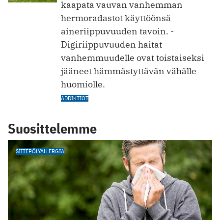
kaapata vauvan vanhemman
hermoradastot käyttöönsä
aineriippuvuuden tavoin. ­
Digiriippuvuuden haitat
vanhemmuudelle ovat toistaiseksi
jääneet hämmästyttävän vähälle
huomiolle.
ADDIKTIOT
Suosittelemme
SIITEPÖLYALLERGIA