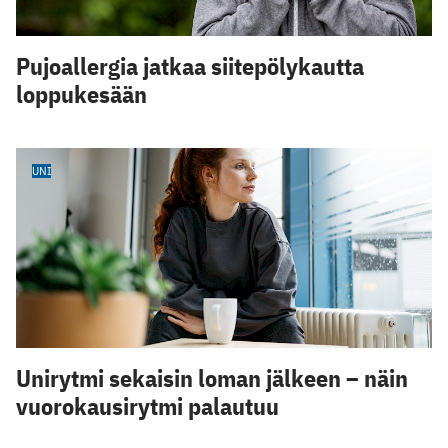
Pujoallergia jatkaa siitepölykautta
loppukesään
UNI
Unirytmi sekaisin loman jälkeen – näin
vuorokausirytmi palautuu