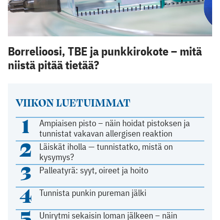
Borrelioosi, TBE ja punkkirokote – mitä
niistä pitää tietää?
VIIKON LUETUIMMAT
1
Ampiaisen pisto – näin hoidat pistoksen ja
tunnistat vakavan allergisen reaktion
2
Läiskät iholla — tunnistatko, mistä on
kysymys?
3
Palleatyrä: syyt, oireet ja hoito
4
Tunnista punkin pureman jälki
5
Unirytmi sekaisin loman jälkeen – näin