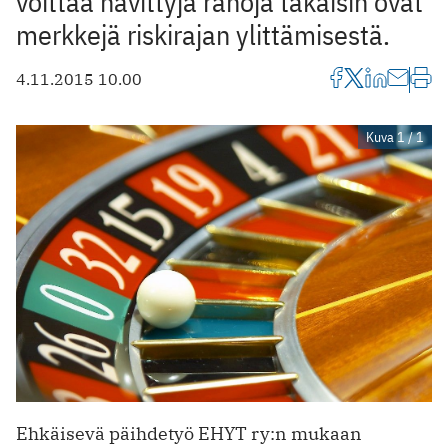
voittaa hävittyjä rahoja takaisin ovat
merkkejä riskirajan ylittämisestä.
4.11.2015 10.00
Kuva 1 / 1
Ehkäisevä päihdetyö EHYT ry:n mukaan