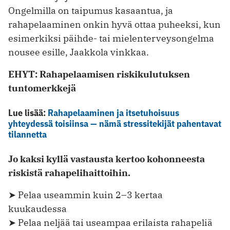
Ongelmilla on taipumus kasaantua, ja
rahapelaaminen onkin hyvä ottaa puheeksi, kun
esimerkiksi päihde- tai mielenterveysongelma
nousee esille, Jaakkola vinkkaa.
EHYT: Rahapelaamisen riskikulutuksen
tuntomerkkejä
Lue lisää:
Rahapelaaminen ja itsetuhoisuus
yhteydessä toisiinsa — nämä stressitekijät pahentavat
tilannetta
Jo kaksi kyllä vastausta kertoo kohonneesta
riskistä rahapelihaittoihin.
➤ Pelaa useammin kuin 2–3 kertaa
kuukaudessa
➤ Pelaa neljää tai useampaa erilaista rahapeliä