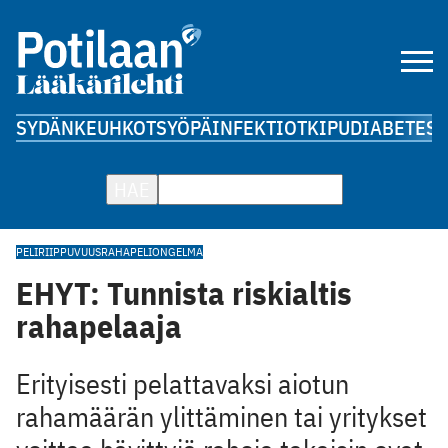
SYDÄN
KEUHKOT
SYÖPÄ
INFEKTIOT
KIPU
DIABETES
A
HAE
PELIRIIPPUVUUS
RAHAPELIONGELMA
EHYT: Tunnista riskialtis
rahapelaaja
Erityisesti pelattavaksi aiotun
rahamäärän ylittäminen tai yritykset