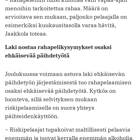
menoihin tarkoitettua rahaa. Määrä on
arvioitava sen mukaan, paljonko pelaajalla on
esimerkiksi kuukausitasolla varaa hävitä,
Jaakkola toteaa.
Laki nostaa rahapelikysymykset osaksi
ehkäisevää päihdetyötä
Joulukuussa voimaan astuva laki ehkäisevän
päihdetyön järjestämisestä tuo rahapelaamisen
osaksi ehkäisevää päihdetyötä. Kytkös on
luonteva, sillä selvityksen mukaan
riskipelaamisella on suora yhteys
päihteidenkäyttöön.
– Riskipelaajat tupakoivat maltillisesti pelaavia
enemmän ja juovat kerralla enemmän alkoholia.