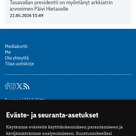
Tasavallan presidentti on myöntänyt arkkiatrin
arvonimen Päivi Hietaselle
22.05.2026 11:49
Mediakortti
Me
Ota yhteyttä
Tilaa uutiskirje
Suomen Lääkäriliitto
Mäkelänkatu 2, PL 49
Eväste- ja seuranta-asetukset
00510 Helsinki
puh. (09) 393 091
Käytämme evästeitä käyttökokemuksen parantamiseen ja
toimitus@potilaanlaakarilehti.fi
kävijämäärämme analysoimiseen. Suostumuksellasi