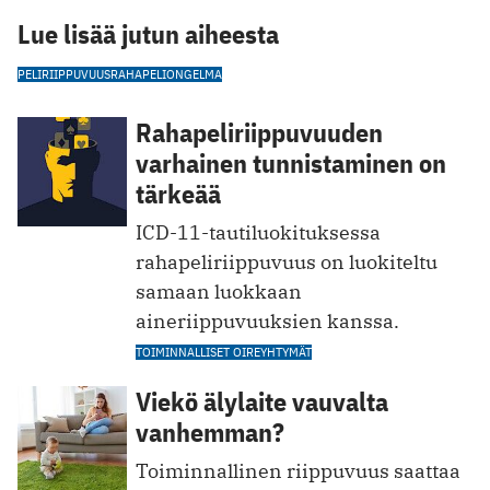
Lue lisää jutun aiheesta
PELIRIIPPUVUUS
RAHAPELIONGELMA
Rahapeliriippuvuuden
varhainen tunnistaminen on
tärkeää
ICD-11-tautiluokituksessa
rahapeliriippuvuus on luokiteltu
samaan luokkaan
aineriippuvuuksien kanssa.
TOIMINNALLISET OIREYHTYMÄT
Viekö älylaite vauvalta
vanhemman?
Toiminnallinen riippuvuus saattaa