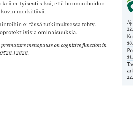
keä erityisesti siksi, että hormonihoidon
e kovin merkittävä.
Aj
mintoihin ei tässä tutkimuksessa tehty.
22
oprotektiivisia ominaisuuksia.
Ku
18
 a premature menopause on cognitive function in
Po
-0528.12828.
11
Ta
ar
22