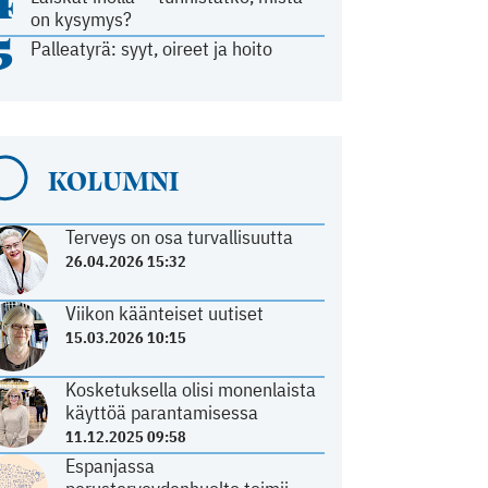
4
on kysymys?
5
Palleatyrä: syyt, oireet ja hoito
KOLUMNI
Terveys on osa turvallisuutta
26.04.2026 15:32
Viikon käänteiset uutiset
15.03.2026 10:15
Kosketuksella olisi monenlaista
käyttöä parantamisessa
11.12.2025 09:58
Espanjassa