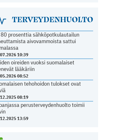
TERVEYDENHUOLTO
i 80 prosenttia sähköpotkulautailun
heuttamista aivovammoista sattui
malassa
.07.2026 10:39
iden oireiden vuoksi suomalaiset
nevät lääkäriin
.05.2026 08:52
omalaisen tehohoidon tulokset ovat
viä
.12.2025 08:19
panjassa perusterveydenhuolto toimii
vin
.12.2025 13:59