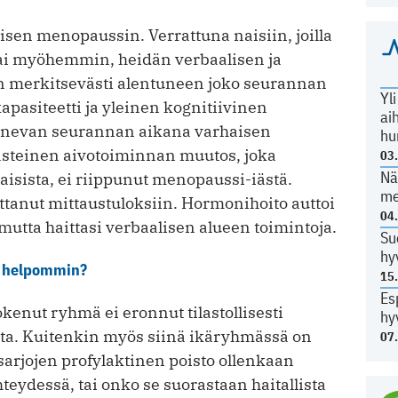
aisen menopaussin. Verrattuna naisiin, joilla
ai myöhemmin, heidän verbaalisen ja
in merkitsevästi alentuneen joko seurannan
Yl
apasiteetti ja yleinen kognitiivinen
ai
alenevan seurannan aikana varhaisen
hu
teinen aivotoiminnan muutos, joka
03
Nä
aisista, ei riippunut menopaussi-iästä.
me
tanut mittaustuloksiin. Hormonihoito auttoi
04
mutta haittasi verbaalisen alueen toimintoja.
Su
hy
ä helpommin?
15
Es
enut ryhmä ei eronnut tilastollisesti
hy
. Kuitenkin myös siinä ikäryhmässä on
07
asarjojen profylaktinen poisto ollenkaan
eydessä, tai onko se suorastaan haitallista