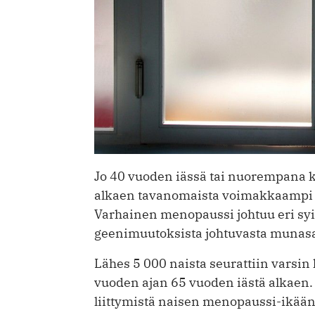
Jo 40 vuoden iässä tai nuorempana k
alkaen tavanomaista voimakkaampi 
Varhainen menopaussi johtuu eri syi
geenimuutoksista johtuvasta munas
Lähes 5 000 naista seurattiin varsin l
vuoden ajan 65 vuoden iästä alkaen.
liittymistä naisen menopaussi-ikää