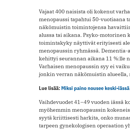
Vajaat 400 naisista oli kokenut varh
menopaussi tapahtui 50-vuotiaana t
näkömuistin toimintojensa havaitti
alussa tai aikana. Psyko-motorinen k
toimintakyky näyttivät erityisesti 
menopaussin ryhmässä. Dementia-as
kehittyi seurannan aikana 11 %:lle n
Varhaisen menopaussin syy ei vaikut
jonkin verran näkömuistin alueella, 
Lue lisää:
Miksi paino nousee keski-iäss
Vaihdevuodet 41–49 vuoden iässä kok
myöhemmin menopaussin kokeneista
syytä kriittisesti harkita, onko mun
tarpeen gynekologisen operaation yht