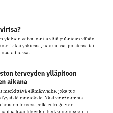
virtsa?
n yleinen vaiva, mutta siitä puhutaan vähän.
simerkiksi yskiessä, nauraessa, juostessa tai
a nostettaessa.
ston terveyden ylläpitoon
en aikana
t merkittävä elämänvaihe, joka tuo
fyysisiä muutoksia. Yksi suurimmista
 luuston terveys, sillä estrogeenin
johtaa luun tiheyden heikkenemiseen ja