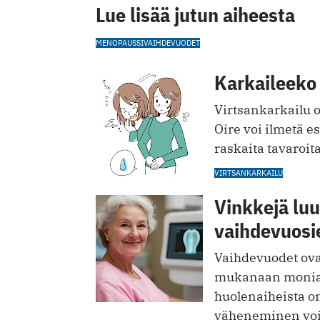
Lue lisää jutun aiheesta
MENOPAUSSI
VAIHDEVUODET
Karkaileeko 
Virtsankarkailu o
Oire voi ilmetä e
raskaita tavaroit
VIRTSANKARKAILU
Vinkkejä luu
vaihdevuosi
Vaihdevuodet ova
mukanaan monia 
huolenaiheista on
väheneminen voi 