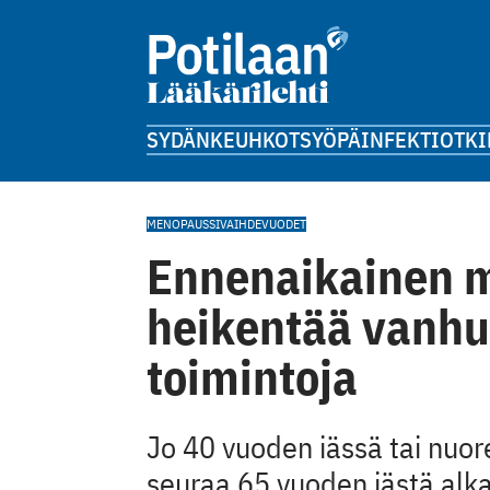
SYDÄN
KEUHKOT
SYÖPÄ
INFEKTIOT
KI
MENOPAUSSI
VAIHDEVUODET
Ennenaikainen 
heikentää vanhu
toimintoja
Jo 40 vuoden iässä tai nuo
seuraa 65 vuoden iästä al