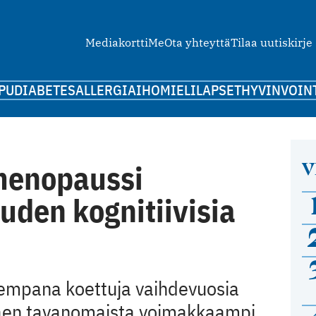
Mediakortti
Me
Ota yhteyttä
Tilaa uutiskirje
PU
DIABETES
ALLERGIA
IHO
MIELI
LAPSET
HYVINVOIN
V
menopaussi
uden kognitiivisia
rempana koettuja vaihdevuosia
kaen tavanomaista voimakkaampi