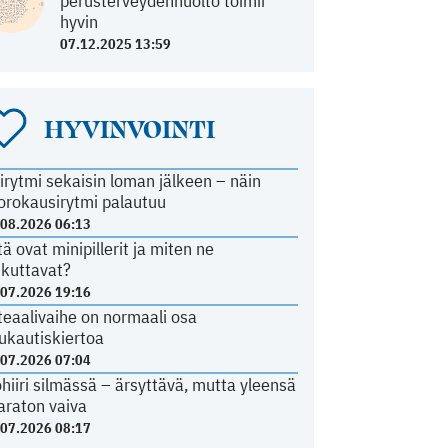
perusterveydenhuolto toimii
hyvin
07.12.2025 13:59
HYVINVOINTI
irytmi sekaisin loman jälkeen – näin
orokausirytmi palautuu
.08.2026 06:13
tä ovat minipillerit ja miten ne
ikuttavat?
.07.2026 19:16
teaalivaihe on normaali osa
ukautiskiertoa
.07.2026 07:04
ohiiri silmässä – ärsyttävä, mutta yleensä
araton vaiva
.07.2026 08:17