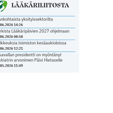
LÄÄKÄRILIITOSTA
ankohtaista yksityissektorilta
.06.2026 14:26
rkista Lääkäripäivien 2027 ohjelmaan
.06.2026 08:58
ikkeuksia toimiston kesäaukioloissa
.06.2026 12:21
savallan presidentti on myöntänyt
kkiatrin arvonimen Päivi Hietaselle
.05.2026 11:49