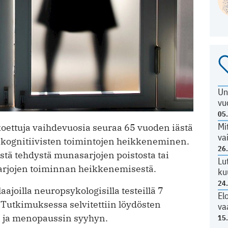
Un
vu
05
Mi
oettuja vaihdevuosia seuraa 65 vuoden iästä
va
kognitiivisten toimintojen heikkeneminen.
26
stä tehdystä munasarjojen poistosta tai
Lu
arjojen toiminnan heikkenemisestä.
ku
24
aajoilla neuropsykologisilla testeillä 7
El
 Tutkimuksessa selvitettiin löydösten
va
n ja menopaussin syyhyn.
15