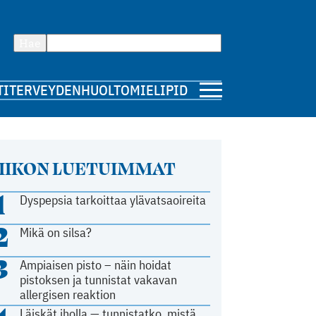
Hae
TI
TERVEYDENHUOLTO
MIELIPIDE
IIKON LUETUIMMAT
1
Dyspepsia tarkoittaa ylävatsaoireita
2
Mikä on silsa?
3
Ampiaisen pisto – näin hoidat
pistoksen ja tunnistat vakavan
allergisen reaktion
Läiskät iholla — tunnistatko, mistä