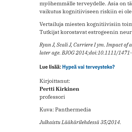
myöhemmälle terveydelle. Asia on tär
vaikutus kognitiiviseen riskiin ei ol
Vertailuja miesten kognitiivisiin toi
Tutkijat korostavat estrogeenin neur
Ryan J, Scali J, Carriere I ym. Impact of
later age. BJOG 2014;doi:10.1111/1471
Lue lisää:
Hypeä vai terveysteko?
Kirjoittanut:
Pertti Kirkinen
professori
Kuva: Panthermedia
Julkaistu Lääkärilehdessä 35/2014.