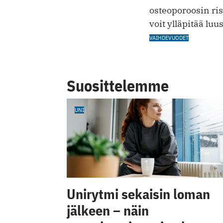
osteoporoosin ris
voit ylläpitää lu
VAIHDEVUODET
Suosittelemme
UNI
Unirytmi sekaisin loman
jälkeen – näin