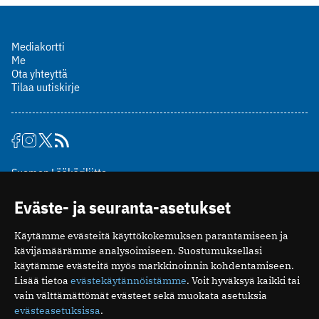
Mediakortti
Me
Ota yhteyttä
Tilaa uutiskirje
Suomen Lääkäriliitto
Mäkelänkatu 2, PL 49
Eväste- ja seuranta-asetukset
00510 Helsinki
puh. (09) 393 091
Käytämme evästeitä käyttökokemuksen parantamiseen ja
toimitus@potilaanlaakarilehti.fi
kävijämäärämme analysoimiseen. Suostumuksellasi
käytämme evästeitä myös markkinoinnin kohdentamiseen.
ISSN 2323-9476
Lisää tietoa
evästekäytännöistämme
. Voit hyväksyä kaikki tai
vain välttämättömät evästeet sekä muokata asetuksia
evästeasetuksissa
.