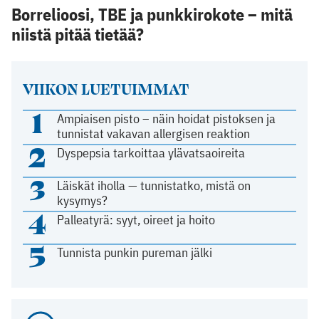
Borrelioosi, TBE ja punkkirokote – mitä
niistä pitää tietää?
VIIKON LUETUIMMAT
1
Ampiaisen pisto – näin hoidat pistoksen ja
tunnistat vakavan allergisen reaktion
2
Dyspepsia tarkoittaa ylävatsaoireita
3
Läiskät iholla — tunnistatko, mistä on
kysymys?
4
Palleatyrä: syyt, oireet ja hoito
5
Tunnista punkin pureman jälki