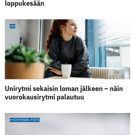
loppukesään
UNI
Unirytmi sekaisin loman jälkeen – näin
vuorokausirytmi palautuu
HYÖNTEISEN PISTO