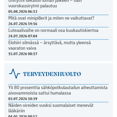
Unirytmi sekaisin loman jälkeen – näin
vuorokausirytmi palautuu
05.08.2026 06:13
Mitä ovat minipillerit ja miten ne vaikuttavat?
26.07.2026 19:16
Luteaalivaihe on normaali osa kuukautiskiertoa
24.07.2026 07:04
Elohiiri silmässä – ärsyttävä, mutta yleensä
vaaraton vaiva
15.07.2026 08:17
TERVEYDENHUOLTO
Yli 80 prosenttia sähköpotkulautailun aiheuttamista
aivovammoista sattui humalassa
03.07.2026 10:39
Näiden oireiden vuoksi suomalaiset menevät
lääkäriin
04.05.2026 08:52