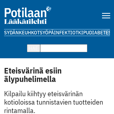
SYDÄN
KEUHKOT
SYÖPÄ
INFEKTIOT
KIPU
DIABETES
A
HAE
Eteisvärinä esiin
älypuhelimella
Kilpailu kiihtyy eteisvärinän
kotioloissa tunnistavien ­tuotteiden
rintamalla.