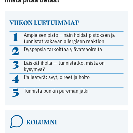
VIIKON LUETUIMMAT
1
Ampiaisen pisto – näin hoidat pistoksen ja
tunnistat vakavan allergisen reaktion
2
Dyspepsia tarkoittaa ylävatsaoireita
3
Läiskät iholla — tunnistatko, mistä on
kysymys?
4
Palleatyrä: syyt, oireet ja hoito
5
Tunnista punkin pureman jälki
KOLUMNI