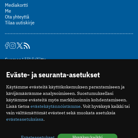
Mediakortti
Me
Ota yhteyttä
Tilaa uutiskirje
Suomen Lääkäriliitto
Mäkelänkatu 2, PL 49
Eväste- ja seuranta-asetukset
00510 Helsinki
puh. (09) 393 091
Käytämme evästeitä käyttökokemuksen parantamiseen ja
toimitus@potilaanlaakarilehti.fi
kävijämäärämme analysoimiseen. Suostumuksellasi
käytämme evästeitä myös markkinoinnin kohdentamiseen.
ISSN 2323-9476
Lisää tietoa
evästekäytännöistämme
. Voit hyväksyä kaikki tai
vain välttämättömät evästeet sekä muokata asetuksia
evästeasetuksissa
.
Evästeasetukset
Hyväksy kaikki