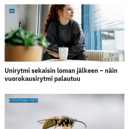
UNI
Unirytmi sekaisin loman jälkeen – näin
vuorokausirytmi palautuu
HYÖNTEISEN PISTO