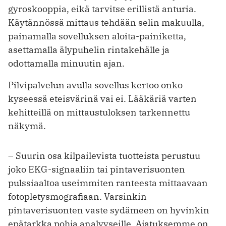
gyroskooppia, eikä tarvitse erillistä anturia.
Käytännössä mittaus tehdään selin makuulla,
painamalla sovelluksen aloita-painiketta,
asettamalla älypuhelin rintakehälle ja
odottamalla minuutin ajan.
Pilvipalvelun avulla sovellus kertoo onko
kyseessä eteisvärinä vai ei. Lääkäriä varten
kehitteillä on mittaustuloksen tarkennettu
näkymä.
– Suurin osa kilpailevista tuotteista perustuu
joko EKG-signaaliin tai pintaverisuonten
pulssiaaltoa useimmiten ranteesta mittaavaan
fotopletysmografiaan. Varsinkin
pintaverisuonten vaste sydämeen on hyvinkin
epätarkka pohja analyyseille. Ajatuksemme on,