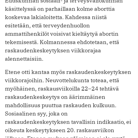
Eduskunnan sosiaali- ja terveysvaliokunnan
käsittelyssä on parhaillaan kolme aborttia
koskevaa lakialoitetta. Kahdessa niistä
esitetään, että terveydenhuollon
ammattihenkilöt voisivat kieltäytyä abortin
tekemisestä. Kolmannessa ehdotetaan, että
raskaudenkeskeytyksen viikkorajaa
alennettaisiin.
Etene otti kantaa myös raskaudenkeskeytyksen
viikkorajoihin. Neuvottelukunta toteaa, että
myöhäinen, raskausviikoilla 22–24 tehtävä
raskaudenkeskeytys on äärimmäinen
mahdollisuus puuttua raskauden kulkuun.
Sosiaalinen syy, joka on
raskaudenkeskeytyksen tavallisin indikaatio, ei
oikeuta keskeytykseen 20. raskausviikon