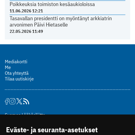
Poikkeuksia toimiston kesäaukioloissa
11.06.2026 12:21
Tasavallan presidentti on myöntänyt arkkiatrin
arvonimen Päivi Hietaselle
22.05.2026 11:49
Mediakortti
Me
Ota yhteyttä
Tilaa uutiskirje
Suomen Lääkäriliitto
Mäkelänkatu 2, PL 49
Eväste- ja seuranta-asetukset
00510 Helsinki