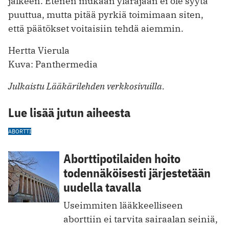
jälkeen. Etenen mukaan ylärajaan ei ole syytä
puuttua, mutta pitää pyrkiä toimimaan siten,
että päätökset voitaisiin tehdä aiemmin.
Hertta Vierula
Kuva: Panthermedia
Julkaistu Lääkärilehden verkkosivuilla.
Lue lisää jutun aiheesta
ABORTTI
Aborttipotilaiden hoito
todennäköisesti järjestetään
uudella tavalla
Useimmiten lääkkeelliseen
aborttiin ei tarvita sairaalan seiniä,