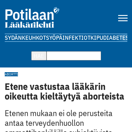
SYDÄN
KEUHKOT
SYÖPÄ
INFEKTIOT
KIPU
DIABETES
A
HAE
ABORTTI
Etene vastustaa lääkärin
oikeutta kieltäytyä aborteista
Etenen mukaan ei ole perusteita
antaa terveydenhuollon