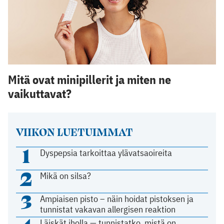
Mitä ovat minipillerit ja miten ne
vaikuttavat?
VIIKON LUETUIMMAT
1
Dyspepsia tarkoittaa ylävatsaoireita
2
Mikä on silsa?
3
Ampiaisen pisto – näin hoidat pistoksen ja
tunnistat vakavan allergisen reaktion
Läiskät iholla — tunnistatko, mistä on