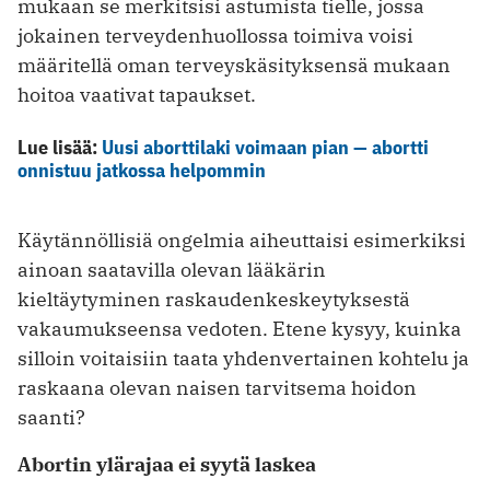
mukaan se merkitsisi astumista tielle, jossa
jokainen terveydenhuollossa toimiva voisi
määritellä oman terveyskäsityksensä mukaan
hoitoa vaativat tapaukset.
Lue lisää:
Uusi aborttilaki voimaan pian — abortti
onnistuu jatkossa helpommin
Käytännöllisiä ongelmia aiheuttaisi esimerkiksi
ainoan saatavilla olevan lääkärin
kieltäytyminen raskaudenkeskeytyksestä
vakaumukseensa vedoten. Etene kysyy, kuinka
silloin voitaisiin taata yhdenvertainen kohtelu ja
raskaana olevan naisen tarvitsema hoidon
saanti?
Abortin ylärajaa ei syytä laskea