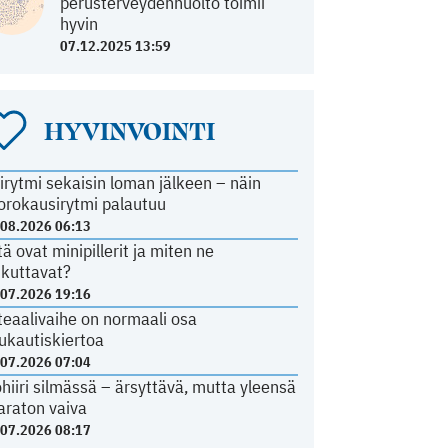
perusterveydenhuolto toimii
hyvin
07.12.2025 13:59
HYVINVOINTI
irytmi sekaisin loman jälkeen – näin
orokausirytmi palautuu
.08.2026 06:13
tä ovat minipillerit ja miten ne
ikuttavat?
.07.2026 19:16
teaalivaihe on normaali osa
ukautiskiertoa
.07.2026 07:04
ohiiri silmässä – ärsyttävä, mutta yleensä
araton vaiva
.07.2026 08:17