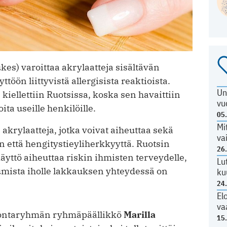
kes) varoittaa akrylaatteja sisältävän
öön liittyvistä allergisista reaktioista.
Un
iellettiin Ruotsissa, koska sen havaittiin
vu
ita useille henkilöille.
05
Mi
akrylaatteja, jotka voivat aiheuttaa sekä
va
an että hengitystieyliherkkyyttä. Ruotsin
26
ttö aiheuttaa riskin ihmisten terveydelle,
Lu
umista iholle lakkauksen yhteydessä on
ku
24
El
va
ontaryhmän ryhmäpäällikkö
Marilla
15