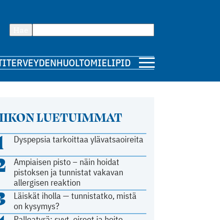
Hae
TI
TERVEYDENHUOLTO
MIELIPIDE
IIKON LUETUIMMAT
1
Dyspepsia tarkoittaa ylävatsaoireita
2
Ampiaisen pisto – näin hoidat
pistoksen ja tunnistat vakavan
allergisen reaktion
3
Läiskät iholla — tunnistatko, mistä
on kysymys?
Palleatyrä: syyt, oireet ja hoito