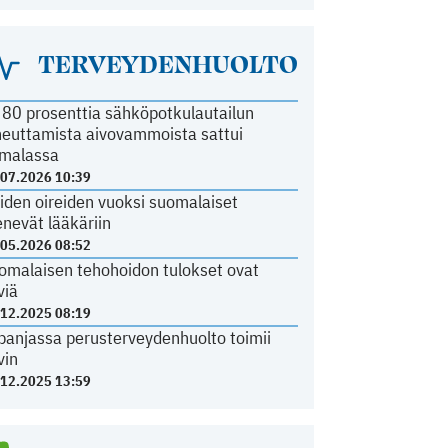
TERVEYDENHUOLTO
i 80 prosenttia sähköpotkulautailun
heuttamista aivovammoista sattui
malassa
.07.2026 10:39
iden oireiden vuoksi suomalaiset
nevät lääkäriin
.05.2026 08:52
omalaisen tehohoidon tulokset ovat
viä
.12.2025 08:19
panjassa perusterveydenhuolto toimii
vin
.12.2025 13:59