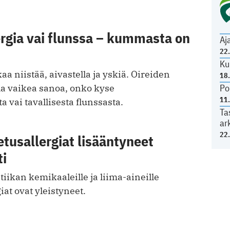
ergia vai flunssa – kummasta on
Aj
22
Ku
aa niistää, aivastella ja yskiä. Oireiden
18
lla vaikea sanoa, onko kyse
Po
11
ta vai tavallisesta flunssasta.
Ta
ar
22
tusallergiat lisääntyneet
ti
tiikan kemikaaleille ja liima-aineille
iat ovat yleistyneet.