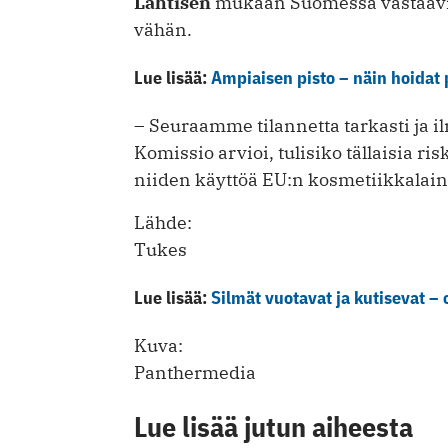
Lahtisen
mukaan Suomessa vastaavia i
vähän.
Lue lisää:
Ampiaisen pisto – näin hoidat 
– Seuraamme tilannetta tarkasti ja 
Komissio arvioi, tulisiko tällaisia risk
niiden käyttöä EU:n kosmetiikkalai
Lähde:
Tukes
Lue lisää:
Silmät vuotavat ja kutisevat – 
Kuva:
Panthermedia
Lue lisää jutun aiheesta