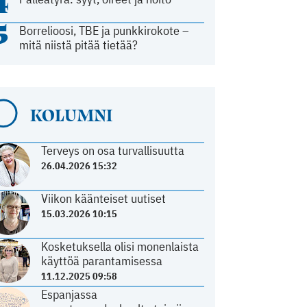
4
5
Borrelioosi, TBE ja punkkirokote –
mitä niistä pitää tietää?
KOLUMNI
Terveys on osa turvallisuutta
26.04.2026 15:32
Viikon käänteiset uutiset
15.03.2026 10:15
Kosketuksella olisi monenlaista
käyttöä parantamisessa
11.12.2025 09:58
Espanjassa