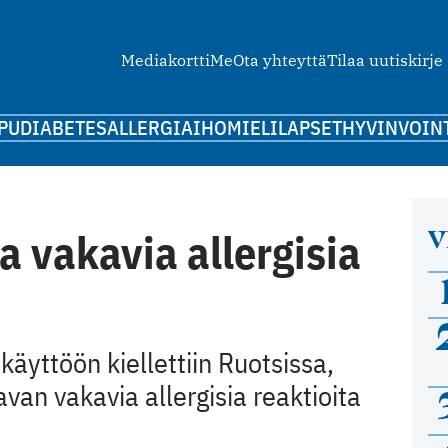
Mediakortti
Me
Ota yhteyttä
Tilaa uutiskirje
PU
DIABETES
ALLERGIA
IHO
MIELI
LAPSET
HYVINVOIN
V
a vakavia allergisia
äyttöön kiellettiin Ruotsissa,
avan vakavia allergisia reaktioita