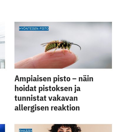
HYÖNTEISEN PISTO
Ampiaisen pisto – näin
hoidat pistoksen ja
tunnistat vakavan
allergisen reaktion
EHKÄISY