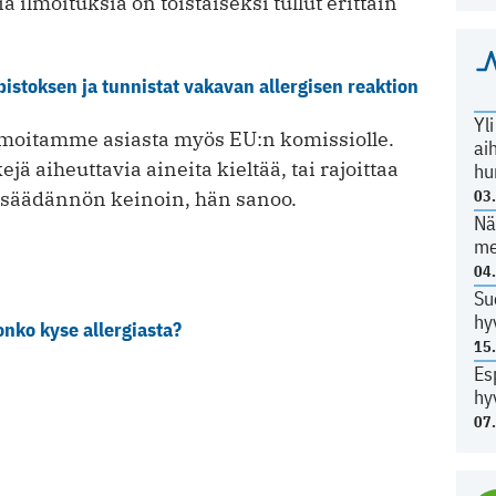
lmoituksia on toistaiseksi tullut erittäin
pistoksen ja tunnistat vakavan allergisen reaktion
Yl
ilmoitamme asiasta myös EU:n komissiolle.
ai
ejä aiheuttavia aineita kieltää, tai rajoittaa
hu
nsäädännön keinoin, hän sanoo.
03
Nä
me
04
Su
hy
onko kyse allergiasta?
15
Es
hy
07