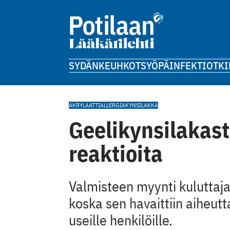
SYDÄN
KEUHKOT
SYÖPÄ
INFEKTIOT
KI
AKRYLAATTI
ALLERGIA
KYNSILAKKA
Geelikynsilakast
reaktioita
Valmisteen myynti kuluttajak
koska sen havaittiin aiheutt
useille henkilöille.