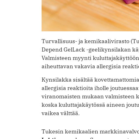
Turvallisuus- ja kemikaalivirasto (Tu
Depend GelLack -geelikynsilakan käytt
Valmisteen myynti kuluttajakäyttöön k
aiheuttavan vakavia allergisia reaktio
Kynsilakka sisältää kovettamattomia 
allergisia reaktioita iholle joutuessa
viranomaisten mukaan valmisteen käy
koska kuluttajakäytössä aineen jout
vaikea välttää.
Tukesin kemikaalien markkinavalv