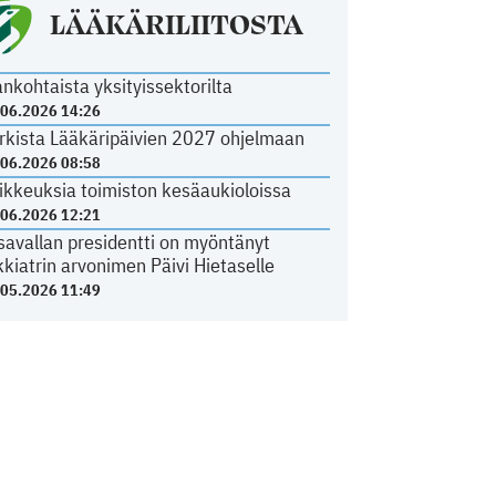
LÄÄKÄRILIITOSTA
ankohtaista yksityissektorilta
.06.2026 14:26
rkista Lääkäripäivien 2027 ohjelmaan
.06.2026 08:58
ikkeuksia toimiston kesäaukioloissa
.06.2026 12:21
savallan presidentti on myöntänyt
kkiatrin arvonimen Päivi Hietaselle
.05.2026 11:49