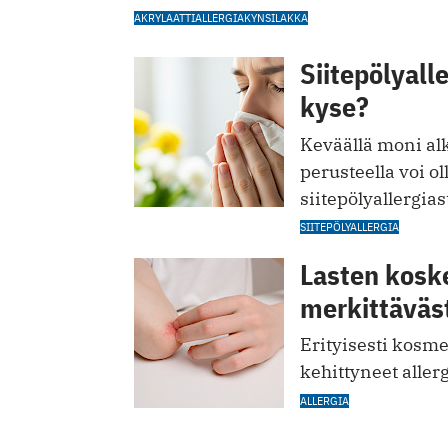
AKRYLAATTI
ALLERGIA
KYNSILAKKA
Siitepölyall
kyse?
Keväällä moni alk
perusteella voi o
siitepölyallergias
SIITEPÖLYALLERGIA
Lasten koske
merkittäväs
Erityisesti kosme
kehittyneet allerg
ALLERGIA