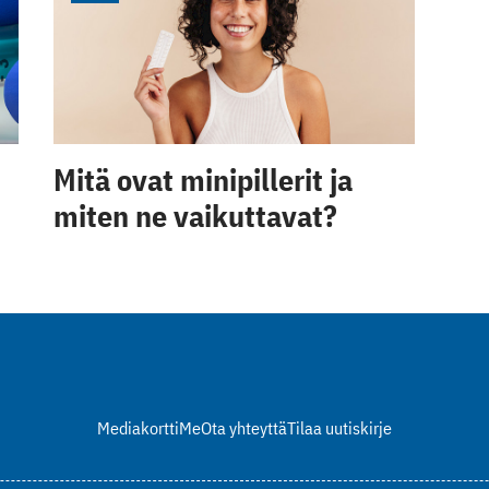
Mitä ovat minipillerit ja
miten ne vaikuttavat?
Mediakortti
Me
Ota yhteyttä
Tilaa uutiskirje