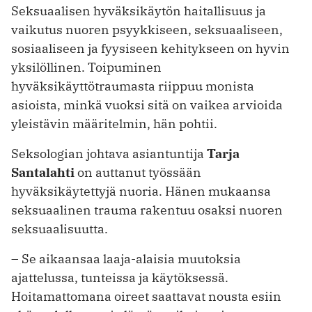
Seksuaalisen hyväksikäytön haitallisuus ja
vaikutus nuoren psyykkiseen, seksuaaliseen,
sosiaaliseen ja fyysiseen kehitykseen on hyvin
yksilöllinen. Toipuminen
hyväksikäyttötraumasta riippuu monista
asioista, minkä vuoksi sitä on vaikea arvioida
yleistävin määritelmin, hän pohtii.
Seksologian johtava asiantuntija
Tarja
Santalahti
on auttanut työssään
hyväksikäytettyjä nuoria. Hänen mukaansa
seksuaalinen trauma rakentuu osaksi nuoren
seksuaalisuutta.
– Se aikaansaa laaja-alaisia muutoksia
ajattelussa, tunteissa ja käytöksessä.
Hoitamattomana oireet saattavat nousta esiin