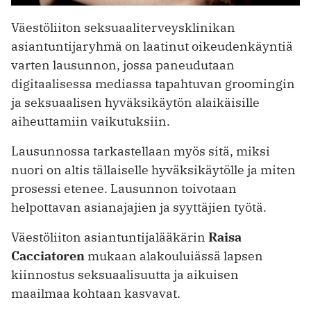
Väestöliiton seksuaaliterveysklinikan
asiantuntijaryhmä on laatinut oikeudenkäyntiä
varten lausunnon, jossa paneudutaan
digitaalisessa mediassa tapahtuvan groomingin
ja seksuaalisen hyväksikäytön alaikäisille
aiheuttamiin vaikutuksiin.
Lausunnossa tarkastellaan myös sitä, miksi
nuori on altis tällaiselle hyväksikäytölle ja miten
prosessi etenee. Lausunnon toivotaan
helpottavan asianajajien ja syyttäjien työtä.
Väestöliiton asiantuntijalääkärin
Raisa
Cacciatoren
mukaan alakouluiässä lapsen
kiinnostus seksuaalisuutta ja aikuisen
maailmaa kohtaan kasvavat.