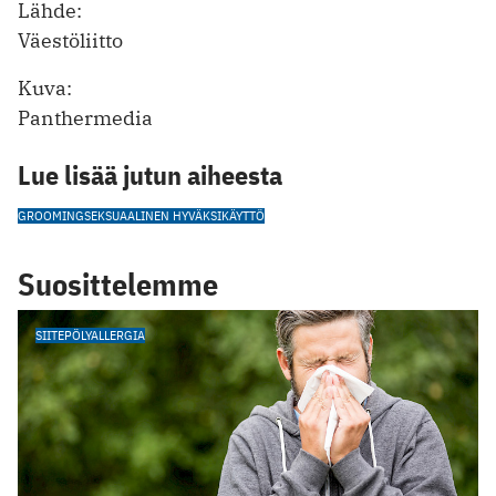
Lähde:
Väestöliitto
Kuva:
Panthermedia
Lue lisää jutun aiheesta
GROOMING
SEKSUAALINEN HYVÄKSIKÄYTTÖ
Suosittelemme
SIITEPÖLYALLERGIA