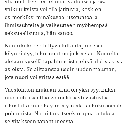
yhä uudelleen eri elämänvaiheissa ja osa
vaikutuksista voi olla jatkuvia, koskien
esimerkiksi minäkuvaa, itsetuntoa ja
ihmissuhteita ja vaikeuttaen myöhempää
seksuaalisuutta, hän sanoo.
Kun rikokseen liittyvä tutkintaprosessi
käynnistyy, teko muuttuu julkiseksi. Nuorelta
aletaan kysellä tapahtuneista, ehkä ahdistavista
asioista. Se aikaansaa usein uuden trauman,
jota nuori voi yrittää estää.
Väestöliiton mukaan tämä on yksi syy, miksi
nuori uhri saattaa voimakkaasti vastustaa
rikostutkinnan käynnistymistä tai koko asiasta
puhumista. Nuori tarvitseekin apua ja tukea
selvitäkseen tapahtuneesta.