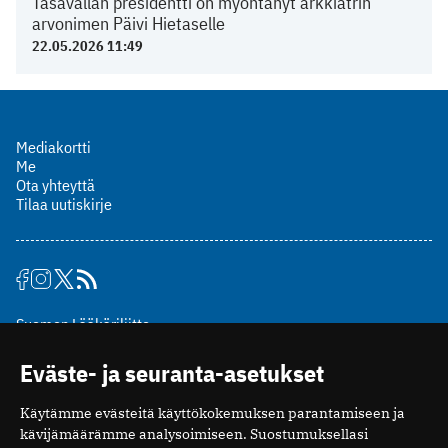
Tasavallan presidentti on myöntänyt arkkiatrin
arvonimen Päivi Hietaselle
22.05.2026 11:49
Mediakortti
Me
Ota yhteyttä
Tilaa uutiskirje
Suomen Lääkäriliitto
Mäkelänkatu 2, PL 49
Eväste- ja seuranta-asetukset
00510 Helsinki
puh. (09) 393 091
Käytämme evästeitä käyttökokemuksen parantamiseen ja
toimitus@potilaanlaakarilehti.fi
kävijämäärämme analysoimiseen. Suostumuksellasi