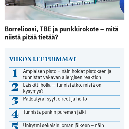
Borrelioosi, TBE ja punkkirokote – mitä
niistä pitää tietää?
VIIKON LUETUIMMAT
1
Ampiaisen pisto – näin hoidat pistoksen ja
tunnistat vakavan allergisen reaktion
2
Läiskät iholla — tunnistatko, mistä on
kysymys?
3
Palleatyrä: syyt, oireet ja hoito
4
Tunnista punkin pureman jälki
5
Unirytmi sekaisin loman jälkeen – näin