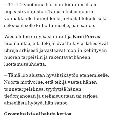
– 11–14-vuotiaina hormonitoiminta alkaa
nopeasti voimistua. Tämä altistaa nuorta
voimakkaille tunnetiloille ja -heilahteluille sekä
seksuaaliselle kiihottumiselle, hän sanoo.
Väestöliiton erityisasiantuntija
Kirsi Porras
huomauttaa, että tekijät ovat taitavia, lähestyvät
uhreja arkisesti ja vastaavat moniin kehittyvän
nuoren tarpeisiin ja rakentavat häneen
luottamussuhdetta.
– Tämä luo alustan hyväksikäytön etenemiselle.
Nuorta motivoi se, että tekijä vastaa hänen
tunnetarpeisiinsa, tyydyttää hänen
tiedonjanoaan ja uteliaisuuttaan tai tarjoaa
aineellista hyötyä, hän sanoo.
Groomingista ei haluta kertoa