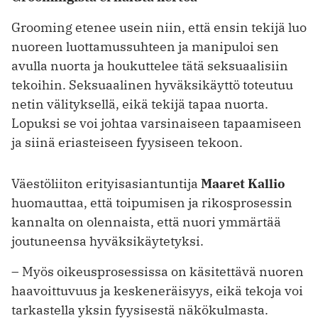
Grooming etenee usein niin, että ensin tekijä luo
nuoreen luottamussuhteen ja manipuloi sen
avulla nuorta ja houkuttelee tätä seksuaalisiin
tekoihin. Seksuaalinen hyväksikäyttö toteutuu
netin välityksellä, eikä tekijä tapaa nuorta.
Lopuksi se voi johtaa varsinaiseen tapaamiseen
ja siinä eriasteiseen fyysiseen tekoon.
Väestöliiton erityisasiantuntija
Maaret Kallio
huomauttaa, että toipumisen ja rikosprosessin
kannalta on olennaista, että nuori ymmärtää
joutuneensa hyväksikäytetyksi.
– Myös oikeusprosessissa on käsitettävä nuoren
haavoittuvuus ja keskeneräisyys, eikä tekoja voi
tarkastella yksin fyysisestä näkökulmasta.