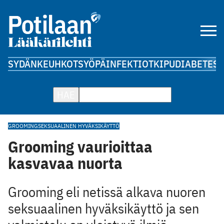
SYDÄN
KEUHKOT
SYÖPÄ
INFEKTIOT
KIPU
DIABETES
A
HAE
GROOMING
SEKSUAALINEN HYVÄKSIKÄYTTÖ
Grooming vaurioittaa
kasvavaa nuorta
Grooming eli netissä alkava nuoren
seksuaalinen hyväksikäyttö ja sen