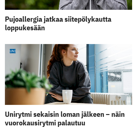
Pujoallergia jatkaa siitepölykautta
loppukesään
UNI
Unirytmi sekaisin loman jälkeen – näin
vuorokausirytmi palautuu