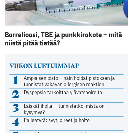
Borrelioosi, TBE ja punkkirokote – mitä
niistä pitää tietää?
VIIKON LUETUIMMAT
1
Ampiaisen pisto – näin hoidat pistoksen ja
tunnistat vakavan allergisen reaktion
2
Dyspepsia tarkoittaa ylävatsaoireita
3
Läiskät iholla — tunnistatko, mistä on
kysymys?
4
Palleatyrä: syyt, oireet ja hoito