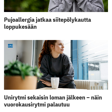
Pujoallergia jatkaa siitepölykautta
loppukesään
UNI
Unirytmi sekaisin loman jälkeen – näin
vuorokausirytmi palautuu