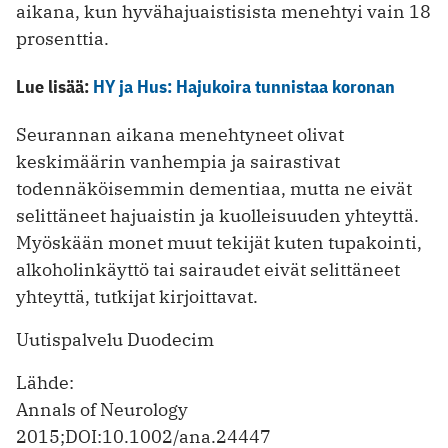
aikana, kun hyvähajuaistisista menehtyi vain 18
prosenttia.
Lue lisää:
HY ja Hus: Hajukoira tunnistaa koronan
Seurannan aikana menehtyneet olivat
keskimäärin vanhempia ja sairastivat
todennäköisemmin dementiaa, mutta ne eivät
selittäneet hajuaistin ja kuolleisuuden yhteyttä.
Myöskään monet muut tekijät kuten tupakointi,
alkoholinkäyttö tai sairaudet eivät selittäneet
yhteyttä, tutkijat kirjoittavat.
Uutispalvelu Duodecim
Lähde:
Annals of Neurology
2015;DOI:10.1002/ana.24447