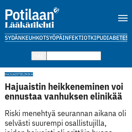
SYDÄN
KEUHKOT
SYÖPÄ
INFEKTIOT
KIPU
DIABETES
A
HAE
HAJUAISTI
ELINIKÄ
Hajuaistin heikkeneminen voi
ennustaa vanhuksen elinikää
Riski menehtyä seurannan aikana oli
selvästi suurempi osallistujilla,