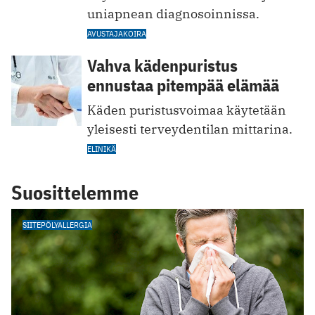
uniapnean ­diagnosoinnissa.
AVUSTAJAKOIRA
Vahva kädenpuristus
ennustaa pitempää elämää
Käden puristusvoimaa käytetään
yleisesti terveydentilan mittarina.
ELINIKÄ
Suosittelemme
SIITEPÖLYALLERGIA