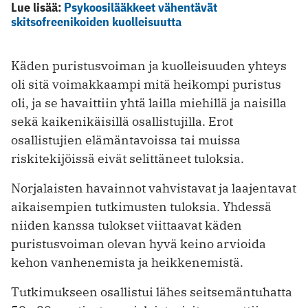
Lue lisää:
Psykoosilääkkeet vähentävät
skitsofreenikoiden kuolleisuutta
Käden puristusvoiman ja kuolleisuuden yhteys
oli sitä voimakkaampi mitä heikompi puristus
oli, ja se havaittiin yhtä lailla miehillä ja naisilla
sekä kaikenikäisillä osallistujilla. Erot
osallistujien elämäntavoissa tai muissa
riskitekijöissä eivät selittäneet tuloksia.
Norjalaisten havainnot vahvistavat ja laajentavat
aikaisempien tutkimusten tuloksia. Yhdessä
niiden kanssa tulokset viittaavat käden
puristusvoiman olevan hyvä keino arvioida
kehon vanhenemista ja heikkenemistä.
Tutkimukseen osallistui lähes seitsemäntuhatta