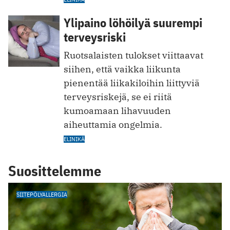
Ylipaino löhöilyä suurempi
terveysriski
Ruotsalaisten tulokset viittaavat
siihen, että vaikka liikunta
pienentää liikakiloihin liittyviä
terveysriskejä, se ei riitä
kumoamaan lihavuuden
aiheuttamia ongelmia.
ELINIKÄ
Suosittelemme
SIITEPÖLYALLERGIA