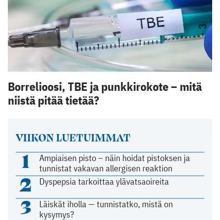
Borrelioosi, TBE ja punkkirokote – mitä
niistä pitää tietää?
VIIKON LUETUIMMAT
1
Ampiaisen pisto – näin hoidat pistoksen ja
tunnistat vakavan allergisen reaktion
2
Dyspepsia tarkoittaa ylävatsaoireita
3
Läiskät iholla — tunnistatko, mistä on
kysymys?