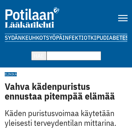
SYDÄN
KEUHKOT
SYÖPÄ
INFEKTIOT
KIPU
DIABETES
A
HAE
ELINIKÄ
Vahva kädenpuristus
ennustaa pitempää elämää
Käden puristusvoimaa käytetään
yleisesti terveydentilan mittarina.