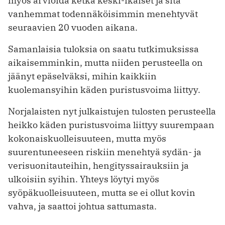
myös arvioida ketkä keski-ikäiset ja sitä
vanhemmat todennäköisimmin menehtyvät
seuraavien 20 vuoden aikana.
Samanlaisia tuloksia on saatu tutkimuksissa
aikaisemminkin, mutta niiden perusteella on
jäänyt epäselväksi, mihin kaikkiin
kuolemansyihin käden puristusvoima liittyy.
Norjalaisten nyt julkaistujen tulosten perusteella
heikko käden puristusvoima liittyy suurempaan
kokonaiskuolleisuuteen, mutta myös
suurentuneeseen riskiin menehtyä sydän- ja
verisuonitauteihin, hengityssairauksiin ja
ulkoisiin syihin. Yhteys löytyi myös
syöpäkuolleisuuteen, mutta se ei ollut kovin
vahva, ja saattoi johtua sattumasta.