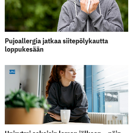
Pujoallergia jatkaa siitepölykautta
loppukesään
UNI