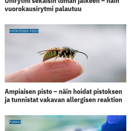
Unirytmi sekaisin loman jälkeen – näin
vuorokausirytmi palautuu
HYÖNTEISEN PISTO
Ampiaisen pisto – näin hoidat pistoksen
ja tunnistat vakavan allergisen reaktion
PUNKKI