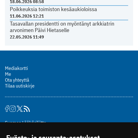
18.06.2026 08:58
Poikkeuksia toimiston kesäaukioloissa
11.06.2026 12:21
Tasavallan presidentti on myöntänyt arkkiatrin
arvonimen Päivi Hietaselle
22.05.2026 11:49
Mediakortti
Me
Ota yhteyttä
Tilaa uutiskirje
Suomen Lääkäriliitto
Mäkelänkatu 2, PL 49
Eväste- ja seuranta-asetukset
00510 Helsinki