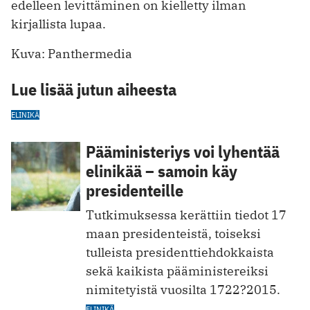
edelleen levittäminen on kielletty ilman
kirjallista lupaa.
Kuva: Panthermedia
Lue lisää jutun aiheesta
ELINIKÄ
Pääministeriys voi lyhentää
elinikää – samoin käy
presidenteille
Tutkimuksessa kerättiin tiedot 17
maan presidenteistä, toiseksi
tulleista presidenttiehdokkaista
sekä kaikista pääministereiksi
nimitetyistä vuosilta 1722?2015.
ELINIKÄ