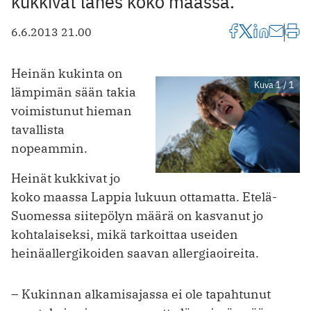
kukkivat lähes koko maassa.
6.6.2013 21.00
Heinän kukinta on
Kuva 1 / 1
lämpimän sään takia
voimistunut hieman
tavallista
nopeammin.
Heinät kukkivat jo
koko maassa Lappia lukuun ottamatta. Etelä-
Suomessa siitepölyn määrä on kasvanut jo
kohtalaiseksi, mikä tarkoittaa useiden
heinäallergikoiden saavan allergiaoireita.
– Kukinnan alkamisajassa ei ole tapahtunut