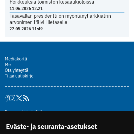
Poikkeuksia toimiston kesäaukioloissa
11.06.2026 12:21
Tasavallan presidentti on myöntänyt arkkiatrin
arvonimen Päivi Hietaselle
22.05.2026 11:49
Mediakortti
Me
Ota yhteyttä
Tilaa uutiskirje
Suomen Lääkäriliitto
Mäkelänkatu 2, PL 49
Eväste- ja seuranta-asetukset
00510 Helsinki
puh. (09) 393 091