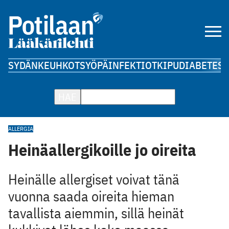
SYDÄN
KEUHKOT
SYÖPÄ
INFEKTIOT
KIPU
DIABETES
A
HAE
ALLERGIA
Heinäallergikoille jo oireita
Heinälle allergiset voivat tänä
vuonna saada oireita hieman
tavallista aiemmin, sillä heinät