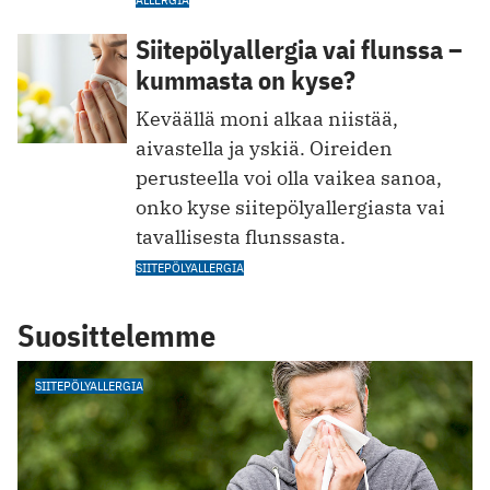
Siitepölyallergia vai flunssa –
kummasta on kyse?
Keväällä moni alkaa niistää,
aivastella ja yskiä. Oireiden
perusteella voi olla vaikea sanoa,
onko kyse siitepölyallergiasta vai
tavallisesta flunssasta.
SIITEPÖLYALLERGIA
Suosittelemme
SIITEPÖLYALLERGIA