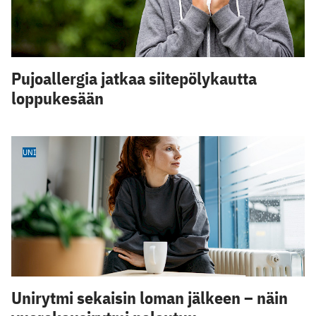
Pujoallergia jatkaa siitepölykautta
loppukesään
UNI
Unirytmi sekaisin loman jälkeen – näin