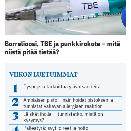
Borrelioosi, TBE ja punkkirokote – mitä
niistä pitää tietää?
VIIKON LUETUIMMAT
1
Dyspepsia tarkoittaa ylävatsaoireita
2
Ampiaisen pisto – näin hoidat pistoksen ja
tunnistat vakavan allergisen reaktion
3
Läiskät iholla — tunnistatko, mistä on
kysymys?
4
Palleatyrä: syyt, oireet ja hoito