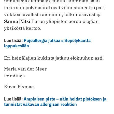
muutoksia aiempaan, mutta lämpimän sään
takia siitepölymäärät ovat voimistuneet jo pari
viikkoa tavallista aiemmin, tutkimusavustaja
Sanna Pätsi
Turun yliopiston aerobiologian
yksiköstä kertoo.
Lue lisää:
Pujoallergia jatkaa siitepölykautta
loppukesään
Eri heinälajien kukinta jatkuu elokuuhun asti.
Maria van der Meer
toimittaja
Kuva: Pixmac
Lue lisää:
Ampiaisen pisto – näin hoidat pistoksen ja
tunnistat vakavan allergisen reaktion