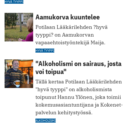
HYVÄ TYYPPI
Aamukorva kuuntelee
Potilaan Lääkärilehden ?hyvä
tyyppi? on Aamukorvan
vapaaehtoistyöntekijä Maija.
HYVÄ TYYPPI
"Alkoholismi on sairaus, josta
voi toipua"
Tällä kertaa Potilaan Lääkärilehden
"hyvä tyyppi" on alkoholismista
toipunut Hannu Ylönen, joka toimii
kokemusasiantuntijana ja Kokenet-
palvelun kehitystyössä.
ALKOHOLISMI