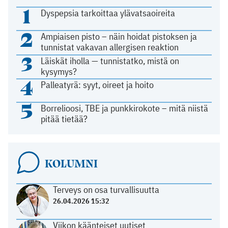
1
Dyspepsia tarkoittaa ylävatsaoireita
2
Ampiaisen pisto – näin hoidat pistoksen ja
tunnistat vakavan allergisen reaktion
3
Läiskät iholla — tunnistatko, mistä on
kysymys?
4
Palleatyrä: syyt, oireet ja hoito
5
Borrelioosi, TBE ja punkkirokote – mitä niistä
pitää tietää?
KOLUMNI
Terveys on osa turvallisuutta
26.04.2026 15:32
Viikon käänteiset uutiset