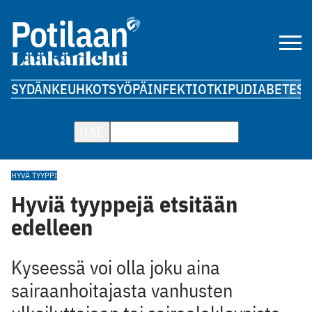
SYDÄN
KEUHKOT
SYÖPÄ
INFEKTIOT
KIPU
DIABETES
A
HAE
HYVÄ TYYPPI
Hyviä tyyppejä etsitään
edelleen
Kyseessä voi olla joku aina
sairaanhoitajasta vanhusten