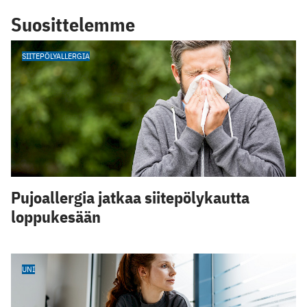
Suosittelemme
SIITEPÖLYALLERGIA
Pujoallergia jatkaa siitepölykautta
loppukesään
UNI