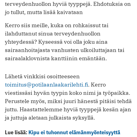
terveydenhuollon hyviä tyyppejä. Ehdotuksia on
jo tullut, mutta lisää kaivataan
Kerro siis meille, kuka on rohkaissut tai
ilahduttanut sinua terveydenhuollon
yhteydessä? Kyseessä voi olla joku aina
sairaanhoitajasta vanhusten ulkoiluttajaan tai
sairaalaklovnista kanttiinin emäntään.
Lähetä vinkkisi osoitteeseen
toimitus@potilaanlaakarilehti.fi
. Kerro
viestissäsi hyvän tyypin koko nimi ja työpaikka.
Perustele myös, miksi juuri hänestä pitäisi tehdä
juttu. Haastattelemme hyviä tyyppejä kesän ajan
ja juttuja aletaan julkaista syksyllä.
Lue lisää:
Kipu ei tuhonnut elämänmyönteisyyttä