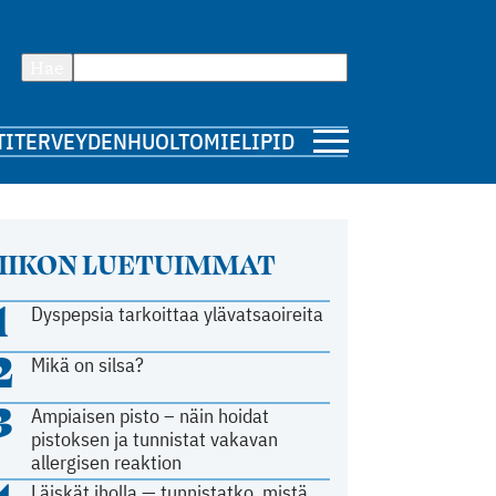
Hae
TI
TERVEYDENHUOLTO
MIELIPIDE
IIKON LUETUIMMAT
1
Dyspepsia tarkoittaa ylävatsaoireita
2
Mikä on silsa?
3
Ampiaisen pisto – näin hoidat
pistoksen ja tunnistat vakavan
allergisen reaktion
Läiskät iholla — tunnistatko, mistä