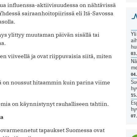
usua influenssa-aktiivisuudessa on nähtävissä
Yhdessä sairaanhoitopiirissä eli Itä-Savossa
asolla.
Yl
nys ylittyy muutaman päivän sisällä tai
ai
aa.
hu
03
en viiveellä ja ovat riippuvaisia siitä, miten
Nä
me
04
Su
rä on noussut hitaammin kuin parina viime
hy
15
Es
ia on käynnistynyt rauhalliseen tahtiin.
hy
07
sa
oriovarmennetut tapaukset Suomessa ovat