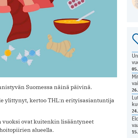
Un
vu
05
Mi
va
nnistyvän Suomessa näinä päivinä.
26
Lu
 ylittynyt, kertoo THL:n erityisasiantuntija
ku
24
El
 vuoksi ovat kuitenkin lisääntyneet
va
oitopiirien alueella.
15