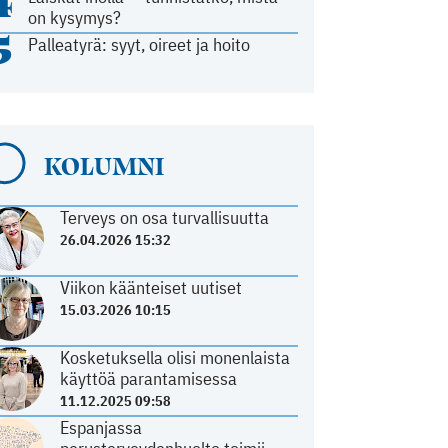
4
on kysymys?
5
Palleatyrä: syyt, oireet ja hoito
KOLUMNI
Terveys on osa turvallisuutta
26.04.2026 15:32
Viikon käänteiset uutiset
15.03.2026 10:15
Kosketuksella olisi monenlaista
käyttöä parantamisessa
11.12.2025 09:58
Espanjassa