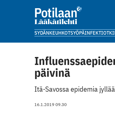
SYDÄN
KEUHKOT
SYÖPÄ
INFEKTIOT
KI
Influenssaepide
päivinä
Itä-Savossa epidemia jyllää 
16.1.2019 09.30