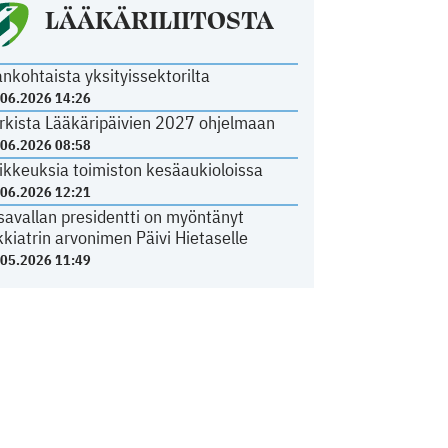
LÄÄKÄRILIITOSTA
ankohtaista yksityissektorilta
.06.2026 14:26
rkista Lääkäripäivien 2027 ohjelmaan
.06.2026 08:58
ikkeuksia toimiston kesäaukioloissa
.06.2026 12:21
savallan presidentti on myöntänyt
kkiatrin arvonimen Päivi Hietaselle
.05.2026 11:49