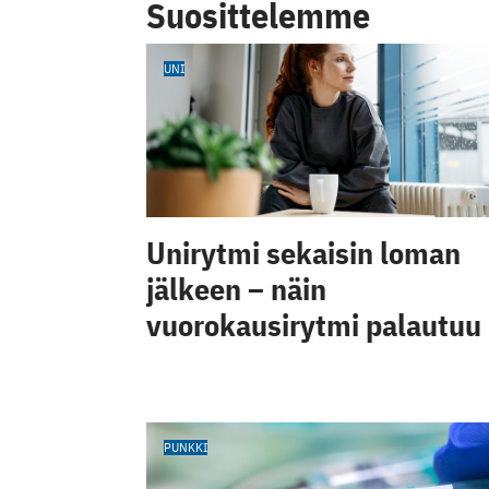
Suosittelemme
UNI
Unirytmi sekaisin loman
jälkeen – näin
vuorokausirytmi palautuu
PUNKKI