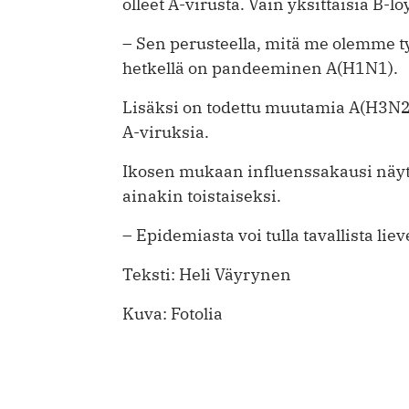
olleet A-virusta. Vain yksittäisiä B-
– Sen perusteella, mitä me olemme tyyp
hetkellä on pandeeminen A(H1N1).
Lisäksi on todettu muutamia A(H3N2
A-viruksia.
Ikosen mukaan influenssakausi näytt
ainakin toistaiseksi.
– Epidemiasta voi tulla tavallista lie
Teksti: Heli Väyrynen
Kuva: Fotolia