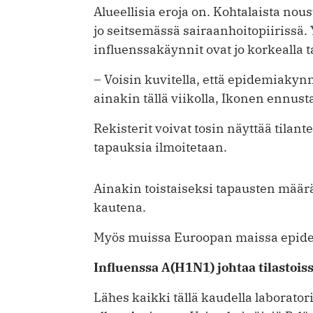
Alueellisia eroja on. Kohtalaista no
jo seitsemässä sairaanhoitopiirissä. 
influenssakäynnit ovat jo korkealla t
– Voisin kuvitella, että epidemiakyn
ainakin tällä viikolla, Ikonen ennust
Rekisterit voivat tosin näyttää tilante
tapauksia ilmoitetaan.
Ainakin toistaiseksi tapausten mää
kautena.
Myös muissa Euroopan maissa epidem
Influenssa A(H1N1) johtaa tilastois
Lähes kaikki tällä kaudella laborat