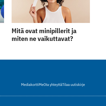
Mitä ovat minipillerit ja
miten ne vaikuttavat?
Mediakortti
Me
Ota yhteyttä
Tilaa uutiskirje