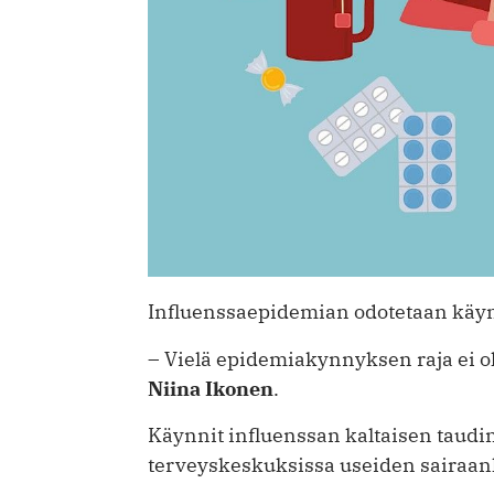
Influenssaepidemian odotetaan käy
– Vielä epidemiakynnyksen raja ei ole
Niina Ikonen
.
Käynnit influenssan kaltaisen taudin
terveyskeskuksissa useiden sairaanh