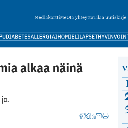
Mediakortti
Me
Ota yhteyttä
Tilaa uutiskirje
PU
DIABETES
ALLERGIA
IHO
MIELI
LAPSET
HYVINVOIN
mia alkaa näinä
V
jo.