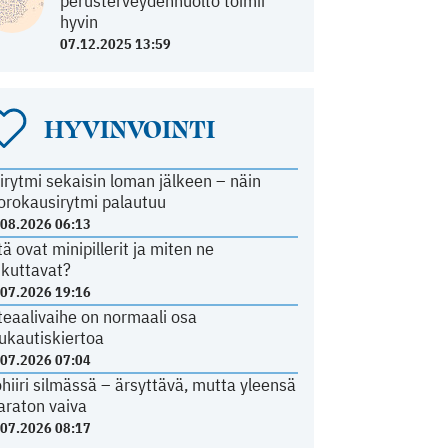
perusterveydenhuolto toimii
hyvin
07.12.2025 13:59
HYVINVOINTI
irytmi sekaisin loman jälkeen – näin
orokausirytmi palautuu
.08.2026 06:13
tä ovat minipillerit ja miten ne
ikuttavat?
.07.2026 19:16
teaalivaihe on normaali osa
ukautiskiertoa
.07.2026 07:04
ohiiri silmässä – ärsyttävä, mutta yleensä
araton vaiva
.07.2026 08:17