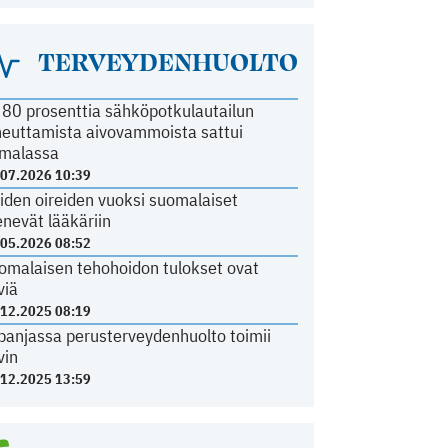
TERVEYDENHUOLTO
i 80 prosenttia sähköpotkulautailun
heuttamista aivovammoista sattui
malassa
.07.2026 10:39
iden oireiden vuoksi suomalaiset
nevät lääkäriin
.05.2026 08:52
omalaisen tehohoidon tulokset ovat
viä
.12.2025 08:19
panjassa perusterveydenhuolto toimii
vin
.12.2025 13:59