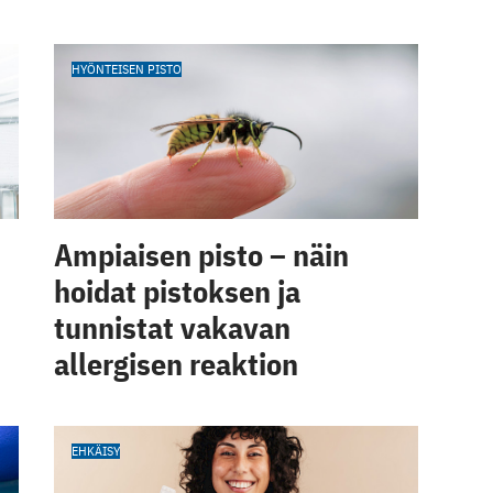
HYÖNTEISEN PISTO
Ampiaisen pisto – näin
hoidat pistoksen ja
tunnistat vakavan
allergisen reaktion
EHKÄISY