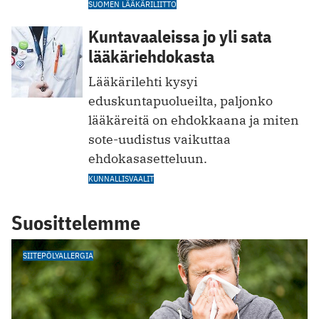
SUOMEN LÄÄKÄRILIITTO
Kuntavaaleissa jo yli sata
lääkäriehdokasta
Lääkärilehti kysyi
eduskuntapuolueilta, paljonko
lääkäreitä on ehdokkaana ja miten
sote-uudistus vaikuttaa
ehdokasasetteluun.
KUNNALLISVAALIT
Suosittelemme
SIITEPÖLYALLERGIA