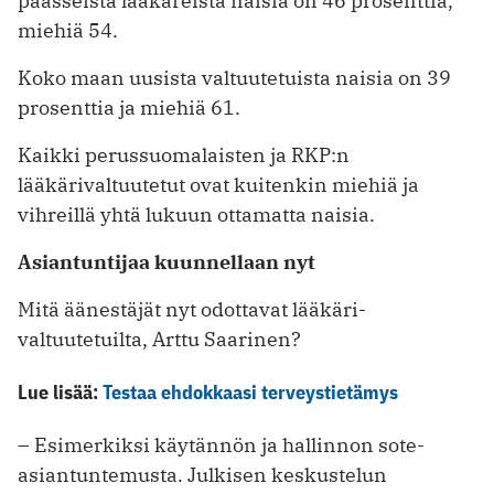
päässeistä lääkäreistä naisia on 46 prosenttia,
miehiä 54.
Koko maan uusista valtuutetuista naisia on 39
prosenttia ja miehiä 61.
Kaikki perussuomalaisten ja RKP:n
lääkärivaltuutetut ovat kuitenkin miehiä ja
vihreillä yhtä lukuun ottamatta naisia.
Asiantuntijaa kuunnellaan nyt
Mitä äänestäjät nyt odottavat lääkäri­
valtuutetuilta, Arttu Saarinen?
Lue lisää:
Testaa ehdokkaasi terveystietämys
– Esimerkiksi käytännön ja hallinnon sote-
asiantuntemusta. Julkisen keskustelun