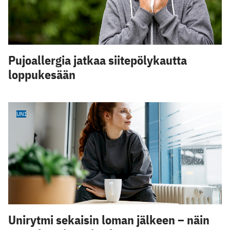
Pujoallergia jatkaa siitepölykautta
loppukesään
UNI
Unirytmi sekaisin loman jälkeen – näin