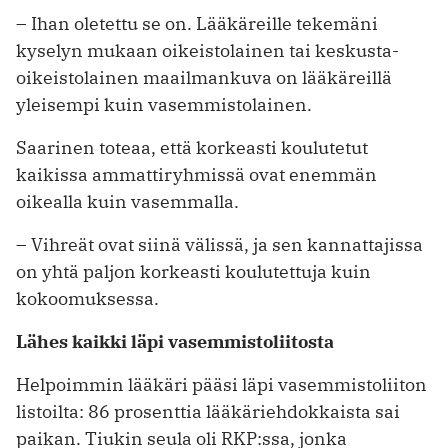
– Ihan oletettu se on. Lääkäreille tekemäni
kyselyn mukaan oikeistolainen tai keskusta-
oikeistolainen maailmankuva on lääkäreillä
yleisempi kuin vasemmistolainen.
Saarinen toteaa, että korkeasti koulutetut
kaikissa ammattiryhmissä ovat enemmän
oikealla kuin vasemmalla.
– Vihreät ovat siinä välissä, ja sen kannattajissa
on yhtä paljon korkeasti koulutettuja kuin
kokoomuksessa.
Lähes kaikki läpi vasemmistoliitosta
Helpoimmin lääkäri pääsi läpi vasemmistoliiton
listoilta: 86 prosenttia lääkäriehdokkaista sai
paikan. Tiukin seula oli RKP:ssa, jonka