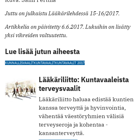
Juttu on julkaistu Lääkärilehdessä 15-16/2017.
Artikkelia on päivitetty 6.6.2017. Lukuihin on lisätty
yksi vihreiden valtuutettu.
Lue lisää jutun aiheesta
KUNNALLISVAALIT
KUNTAVAALIT
KUNTAVAALIT 2017
Lääkäriliitto: Kuntavaaleista
terveysvaalit
Lääkäriliitto haluaa edistää kuntien
kanssa ­terveyttä ja ­hyvinvointia,
vähentää väestö­ryhmien välisiä
terveyseroja ja kohentaa ­
kansanterveyttä.