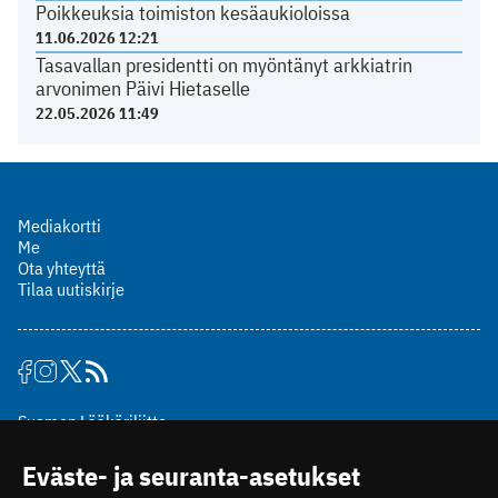
Poikkeuksia toimiston kesäaukioloissa
11.06.2026 12:21
Tasavallan presidentti on myöntänyt arkkiatrin
arvonimen Päivi Hietaselle
22.05.2026 11:49
Mediakortti
Me
Ota yhteyttä
Tilaa uutiskirje
Suomen Lääkäriliitto
Mäkelänkatu 2, PL 49
Eväste- ja seuranta-asetukset
00510 Helsinki