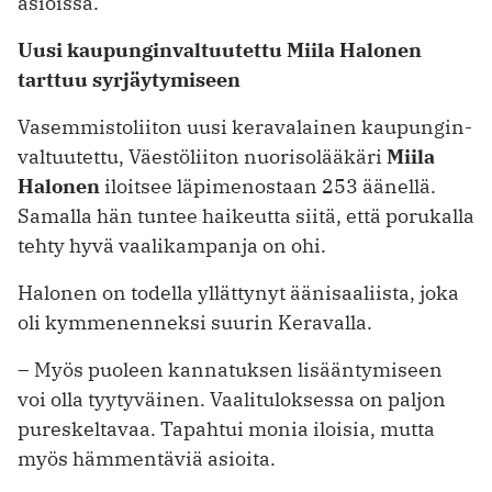
asioissa.
Uusi kaupunginvaltuutettu Miila Halonen
tarttuu syrjäytymiseen
Vasemmistoliiton uusi keravalainen kaupungin­
valtuutettu, Väestöliiton nuorisolääkäri
Miila
Halonen
iloitsee läpimenostaan 253 äänellä.
Samalla hän tuntee haikeutta siitä, että porukalla
tehty hyvä vaalikampanja on ohi.
Halonen on todella yllättynyt äänisaaliista, joka
oli kymmenenneksi suurin Keravalla.
– Myös puoleen kannatuksen lisääntymiseen
voi olla tyytyväinen. Vaalituloksessa on paljon
pureskeltavaa. Tapahtui monia iloisia, mutta
myös hämmentäviä asioita.