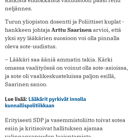
Kaikista ehdokkaista valtuustoon pääsi reilu
neljännes.
Turun yliopiston dosentti ja Poliittiset kuplat -
hankkeen johtaja
Arttu Saarinen
arvioi, että
yksi syy lääkärien suosioon voi olla pinnalla
oleva sote-uudistus.
– Lääkäri saa ääniä ammatin takia. Kärki
omassa vaalityössä on voinut olla sote-asioissa,
ja sote oli vaalikeskusteluissa paljon esillä,
Saarinen sanoo.
Lue lisää:
Lääkärit pyrkivät innolla
kunnallispolitiikkaan
Erityisesti SDP ja vasemmistoliitto toivat sotea
esiin ja kritisoivat hallituksen ajamaa
valinnanvapauden laajentamista.