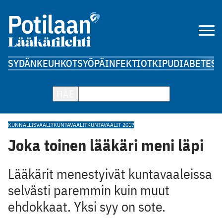
SYDÄN
KEUHKOT
SYÖPÄ
INFEKTIOT
KIPU
DIABETES
A
HAE
KUNNALLISVAALIT
KUNTAVAALIT
KUNTAVAALIT 2017
Joka toinen lääkäri meni läpi
Lääkärit menestyivät kuntavaaleissa
selvästi paremmin kuin muut
ehdokkaat. Yksi syy on sote.