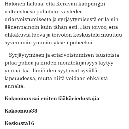
Halonen haluaa, että Keravan kaupungin­
valtuustossa puhutaan vastedes
eriarvoistumisesta ja syrjäytymisestä erilaisin
äänen­painoin kuin tähän asti. Hän toivoo, että
uhkakuvia luova ja toivoton ­keskustelu muuttuu
­syvemmän ymmärryksen puheeksi.
– Syrjäytymisen ja eriarvoistumisen ­taustoista
pitää puhua ja niiden ­monitekijäisyys täytyy
ymmärtää. Ilmiöiden syyt ovat syvällä
lapsuudessa, mutta niitä voidaan ehkäistä
ennalta.
Kokoomus sai eniten lääkäriedustajia
Kokoomus38
Keskusta16