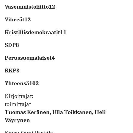
Vasemmistoliitto12
Vihreät12
Kristillisdemokraatit11
SDP8
Perussuomalaiset4
RKP3
Yhteensä103
Kirjoittajat:
toimittajat
Tuomas Keränen, Ulla Toikkanen, Heli
Väyrynen
Kuva: Sami Perttilä