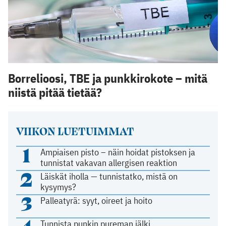
Borrelioosi, TBE ja punkkirokote – mitä
niistä pitää tietää?
VIIKON LUETUIMMAT
1
Ampiaisen pisto – näin hoidat pistoksen ja
tunnistat vakavan allergisen reaktion
2
Läiskät iholla — tunnistatko, mistä on
kysymys?
3
Palleatyrä: syyt, oireet ja hoito
Tunnista punkin pureman jälki