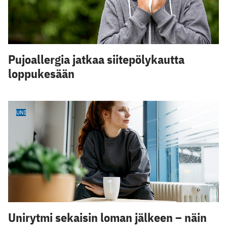
Pujoallergia jatkaa siitepölykautta
loppukesään
UNI
Unirytmi sekaisin loman jälkeen – näin