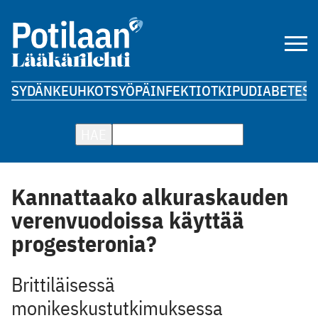
SYDÄN
KEUHKOT
SYÖPÄ
INFEKTIOT
KIPU
DIABETES
A
HAE
Kannattaako alkuraskauden
verenvuodoissa käyttää
progesteronia?
Brittiläisessä
monikeskustutkimuksessa