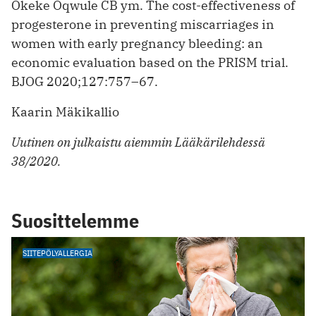
Okeke Oqwule CB ym. The cost-effectiveness of
progesterone in preventing miscarriages in
women with early pregnancy bleeding: an
economic evaluation based on the PRISM trial.
BJOG 2020;127:757–67.
Kaarin Mäkikallio
Uutinen on julkaistu aiemmin Lääkärilehdessä
38/2020.
Suosittelemme
SIITEPÖLYALLERGIA