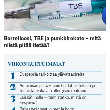
Borrelioosi, TBE ja punkkirokote – mitä
niistä pitää tietää?
VIIKON LUETUIMMAT
1
Dyspepsia tarkoittaa ylävatsaoireita
2
Ampiaisen pisto – näin hoidat pistoksen ja
tunnistat vakavan allergisen reaktion
3
Läiskät iholla — tunnistatko, mistä on
kysymys?
Palleatyrä: syyt, oireet ja hoito