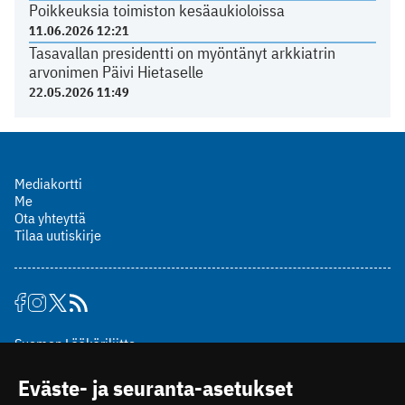
Poikkeuksia toimiston kesäaukioloissa
11.06.2026 12:21
Tasavallan presidentti on myöntänyt arkkiatrin
arvonimen Päivi Hietaselle
22.05.2026 11:49
Mediakortti
Me
Ota yhteyttä
Tilaa uutiskirje
Suomen Lääkäriliitto
Mäkelänkatu 2, PL 49
Eväste- ja seuranta-asetukset
00510 Helsinki