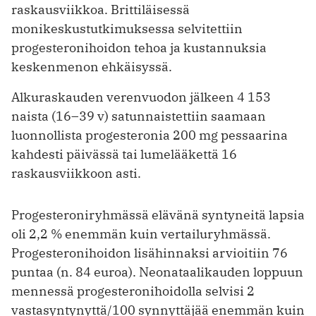
raskausviikkoa. Brittiläisessä
monikeskustutkimuksessa selvitettiin
progesteronihoidon tehoa ja kustannuksia
keskenmenon ehkäisyssä.
Alkuraskauden verenvuodon jälkeen 4 153
naista (16–39 v) satunnaistettiin saamaan
luonnollista progesteronia 200 mg pessaarina
kahdesti päivässä tai lumelääkettä 16
raskausviikkoon asti.
Progesteroniryhmässä elävänä syntyneitä lapsia
oli 2,2 % enemmän kuin vertailuryhmässä.
Progesteronihoidon lisähinnaksi arvioitiin 76
puntaa (n. 84 euroa). Neonataalikauden loppuun
mennessä progesteronihoidolla selvisi 2
vastasyntynyttä/100 synnyttäjää enemmän kuin