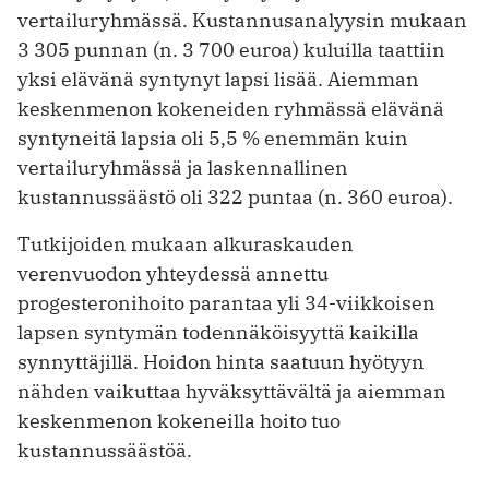
vertailuryhmässä. Kustannusanalyysin mukaan
3 305 punnan (n. 3 700 euroa) kuluilla taattiin
yksi elävänä syntynyt lapsi lisää. Aiemman
keskenmenon kokeneiden ryhmässä elävänä
syntyneitä lapsia oli 5,5 % enemmän kuin
vertailuryhmässä ja laskennallinen
kustannussäästö oli 322 puntaa (n. 360 euroa).
Tutkijoiden mukaan alkuraskauden
verenvuodon yhteydessä annettu
progesteronihoito parantaa yli 34-viikkoisen
lapsen syntymän todennäköisyyttä kaikilla
synnyttäjillä. Hoidon hinta saatuun hyötyyn
nähden vaikuttaa hyväksyttävältä ja aiemman
kesken­menon kokeneilla hoito tuo
kustannussäästöä.