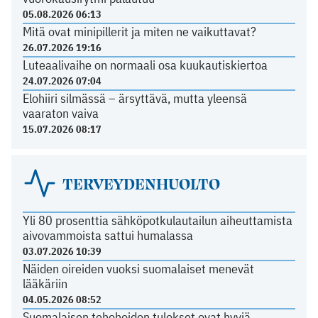
05.08.2026 06:13
Mitä ovat minipillerit ja miten ne vaikuttavat?
26.07.2026 19:16
Luteaalivaihe on normaali osa kuukautiskiertoa
24.07.2026 07:04
Elohiiri silmässä – ärsyttävä, mutta yleensä
vaaraton vaiva
15.07.2026 08:17
TERVEYDENHUOLTO
Yli 80 prosenttia sähköpotkulautailun aiheuttamista
aivovammoista sattui humalassa
03.07.2026 10:39
Näiden oireiden vuoksi suomalaiset menevät
lääkäriin
04.05.2026 08:52
Suomalaisen tehohoidon tulokset ovat hyviä