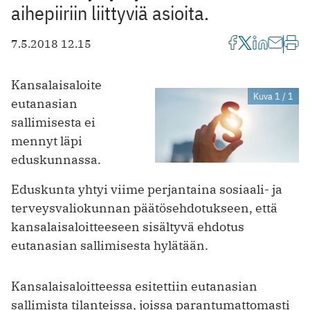
aihepiiriin liittyviä asioita.
7.5.2018 12.15
Kansalaisaloite
Kuva 1 / 1
eutanasian
sallimisesta ei
mennyt läpi
eduskunnassa.
Eduskunta yhtyi viime perjantaina sosiaali- ja
terveysvaliokunnan päätösehdotukseen, että
kansalaisaloitteeseen sisältyvä ehdotus
eutanasian sallimisesta hylätään.
Kansalaisaloitteessa esitettiin eutanasian
sallimista tilanteissa, joissa parantumattomasti