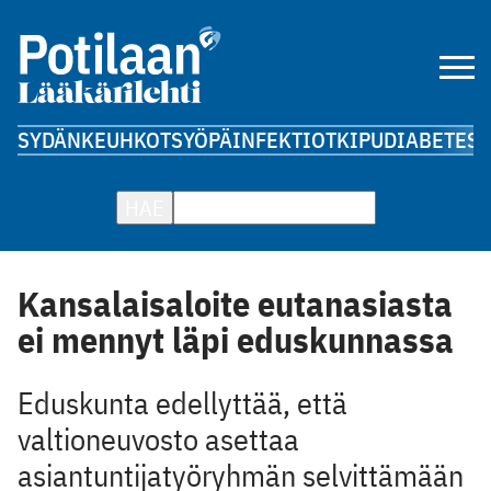
SYDÄN
KEUHKOT
SYÖPÄ
INFEKTIOT
KIPU
DIABETES
A
HAE
Kansalaisaloite eutanasiasta
ei mennyt läpi eduskunnassa
Eduskunta edellyttää, että
valtioneuvosto asettaa
asiantuntijatyöryhmän selvittämään