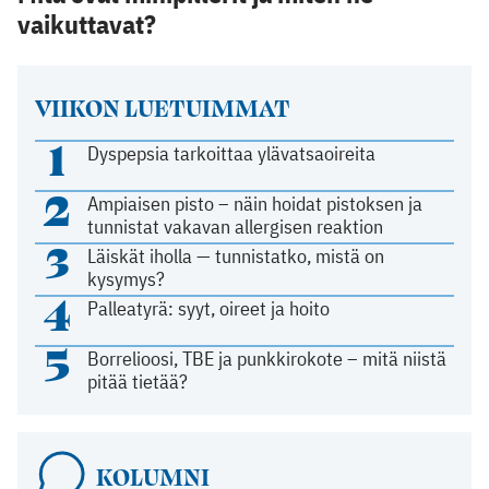
vaikuttavat?
VIIKON LUETUIMMAT
1
Dyspepsia tarkoittaa ylävatsaoireita
2
Ampiaisen pisto – näin hoidat pistoksen ja
tunnistat vakavan allergisen reaktion
3
Läiskät iholla — tunnistatko, mistä on
kysymys?
4
Palleatyrä: syyt, oireet ja hoito
5
Borrelioosi, TBE ja punkkirokote – mitä niistä
pitää tietää?
KOLUMNI