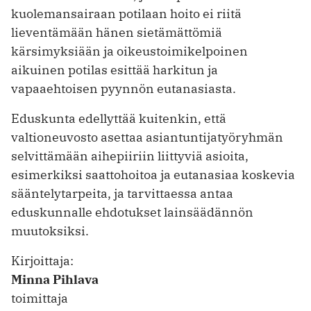
kuolemansairaan potilaan hoito ei riitä
lieventämään hänen sietämättömiä
kärsimyksiään ja oikeustoimikelpoinen
aikuinen potilas esittää harkitun ja
vapaaehtoisen pyynnön eutanasiasta.
Eduskunta edellyttää kuitenkin, että
valtioneuvosto asettaa asiantuntijatyöryhmän
selvittämään aihepiiriin liittyviä asioita,
esimerkiksi saattohoitoa ja eutanasiaa koskevia
sääntelytarpeita, ja tarvittaessa antaa
eduskunnalle ehdotukset lainsäädännön
muutoksiksi.
Kirjoittaja:
Minna Pihlava
toimittaja