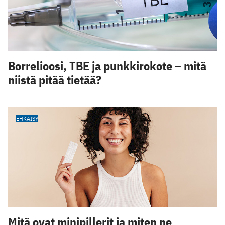
Borrelioosi, TBE ja punkkirokote – mitä
niistä pitää tietää?
EHKÄISY
Mitä ovat minipillerit ja miten ne