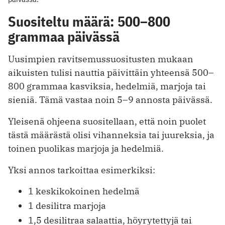
Suositeltu määrä: 500–800
grammaa päivässä
Uusimpien ravitsemussuositusten mukaan
aikuisten tulisi nauttia päivittäin yhteensä 500–
800 grammaa kasviksia, hedelmiä, marjoja tai
sieniä. Tämä vastaa noin 5–9 annosta päivässä.
Yleisenä ohjeena suositellaan, että noin puolet
tästä määrästä olisi vihanneksia tai juureksia, ja
toinen puolikas marjoja ja hedelmiä.
Yksi annos tarkoittaa esimerkiksi:
1 keskikokoinen hedelmä
1 desilitra marjoja
1,5 desilitraa salaattia, höyrytettyjä tai