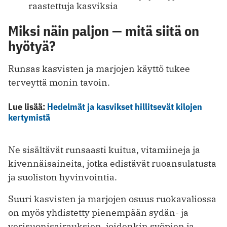
raastettuja kasviksia
Miksi näin paljon — mitä siitä on
hyötyä?
Runsas kasvisten ja marjojen käyttö tukee
terveyttä monin tavoin.
Lue lisää:
Hedelmät ja kasvikset hillitsevät kilojen
kertymistä
Ne sisältävät runsaasti kuitua, vitamiineja ja
kivennäisaineita, jotka edistävät ruoansulatusta
ja suoliston hyvinvointia.
Suuri kasvisten ja marjojen osuus ruokavaliossa
on myös yhdistetty pienempään sydän- ja
verisuonisairauksien, joidenkin syöpien ja