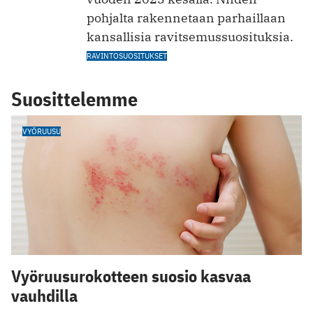
pohjalta rakennetaan parhaillaan
kansallisia ravitsemussu osituksia.
RAVINTOSUOSITUKSET
Suosittelemme
VYÖRUUSU
Vyöruusurokotteen suosio kasvaa
vauhdilla