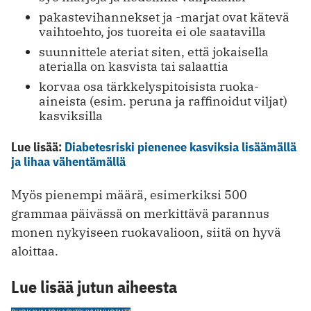
pakastevihannekset ja -marjat ovat kätevä
vaihtoehto, jos tuoreita ei ole saatavilla
suunnittele ateriat siten, että jokaisella
aterialla on kasvista tai salaattia
korvaa osa tärkkelyspitoisista ruoka-
aineista (esim. peruna ja raffinoidut viljat)
kasviksilla
Lue lisää:
Diabetesriski pienenee kasviksia lisäämällä
ja lihaa vähentämällä
Myös pienempi määrä, esimerkiksi 500
grammaa päivässä on merkittävä parannus
monen nykyiseen ruokavalioon, siitä on hyvä
aloittaa.
Lue lisää jutun aiheesta