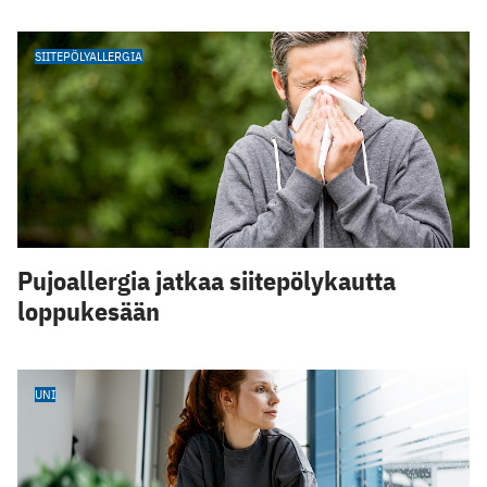
SIITEPÖLYALLERGIA
Pujoallergia jatkaa siitepölykautta
loppukesään
UNI