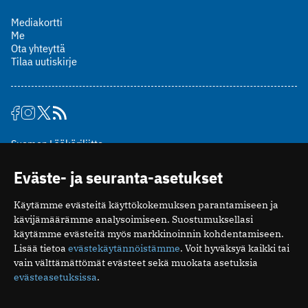
Mediakortti
Me
Ota yhteyttä
Tilaa uutiskirje
Suomen Lääkäriliitto
Mäkelänkatu 2, PL 49
Eväste- ja seuranta-asetukset
00510 Helsinki
puh. (09) 393 091
Käytämme evästeitä käyttökokemuksen parantamiseen ja
toimitus@potilaanlaakarilehti.fi
kävijämäärämme analysoimiseen. Suostumuksellasi
käytämme evästeitä myös markkinoinnin kohdentamiseen.
ISSN 2323-9476
Lisää tietoa
evästekäytännöistämme
. Voit hyväksyä kaikki tai
vain välttämättömät evästeet sekä muokata asetuksia
evästeasetuksissa
.