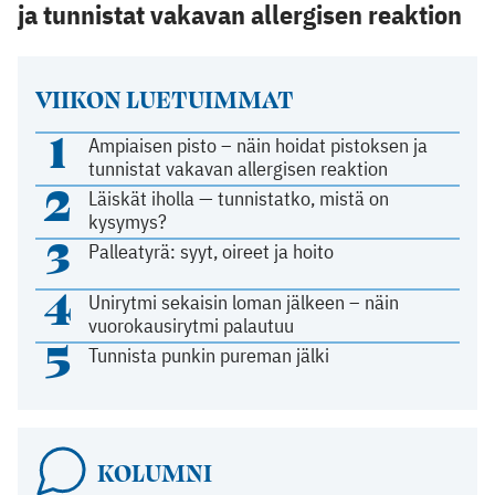
ja tunnistat vakavan allergisen reaktion
VIIKON LUETUIMMAT
1
Ampiaisen pisto – näin hoidat pistoksen ja
tunnistat vakavan allergisen reaktion
2
Läiskät iholla — tunnistatko, mistä on
kysymys?
3
Palleatyrä: syyt, oireet ja hoito
4
Unirytmi sekaisin loman jälkeen – näin
vuorokausirytmi palautuu
5
Tunnista punkin pureman jälki
KOLUMNI