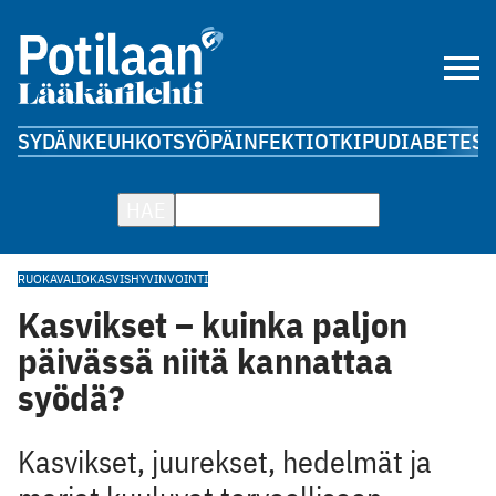
SYDÄN
KEUHKOT
SYÖPÄ
INFEKTIOT
KIPU
DIABETES
A
HAE
RUOKAVALIO
KASVIS
HYVINVOINTI
Kasvikset – kuinka paljon
päivässä niitä kannattaa
syödä?
Kasvikset, juurekset, hedelmät ja