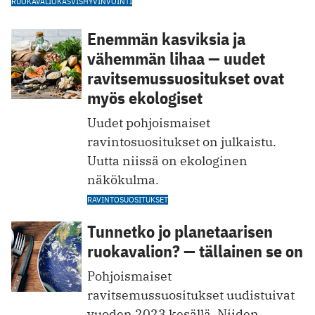
RUOKAVALIO
KASVIS
HYVINVOINTI
Enemmän kasviksia ja
vähemmän lihaa — uudet
ravitsemussuositukset ovat
myös ekologiset
Uudet pohjoismaiset
ravintosuositukset on julkaistu.
Uutta niissä on ekologinen
näkökulma.
RAVINTOSUOSITUKSET
Tunnetko jo planetaarisen
ruokavalion? ­— tällainen se on
Pohjoismaiset
ravitsemussuositukset uudistuivat
vuoden 2023 kesällä. Niiden