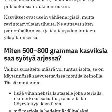
pitkäaikaissairauksien riskiin.
Kasvikset ovat usein vähäenergisiä, mutta
ravintoarvoltaan tiheitä. Ne auttavat siten
painonhallinnassa ja täyttävyyden tunteen
ylläpitämisessä.
Miten 500–800 grammaa kasviksia
saa syötyä arjessa?
Vaikka suositeltu määrä voi tuntua isolta, se on
käytännössä saavutettavissa monilla keinoilla.
Tässä muutamia:
lisää vihanneksia lautaselle joka aterialla,
esimerkiksi salaattia, raastetta tai
höyrytettyjä kasviksia
syö marjoja ja hedelmiä välipalaksi