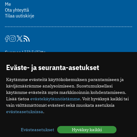
Me
Ota yhteyttä
Tilaa uutiskirje
Suomen Lääkäriliitto
Mäkelänkatu 2, PL 49
Eväste- ja seuranta-asetukset
00510 Helsinki
puh. (09) 393 091
Käytämme evästeitä käyttökokemuksen parantamiseen ja
toimitus@potilaanlaakarilehti.fi
kävijämäärämme analysoimiseen. Suostumuksellasi
käytämme evästeitä myös markkinoinnin kohdentamiseen.
ISSN 2323-9476
Lisää tietoa
evästekäytännöistämme
. Voit hyväksyä kaikki tai
vain välttämättömät evästeet sekä muokata asetuksia
evästeasetuksissa
.
Evästeasetukset
Hyväksy kaikki