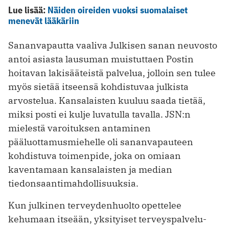
Lue lisää:
Näiden oireiden vuoksi suomalaiset
menevät lääkäriin
Sananvapautta vaaliva Julkisen sanan neuvosto
antoi asiasta lausuman muistuttaen Postin
hoitavan lakisääteistä palvelua, jolloin sen tulee
myös sietää itseensä kohdistuvaa julkista
arvostelua. Kansalaisten kuuluu saada tietää,
miksi posti ei kulje luvatulla tavalla. JSN:n
mielestä varoituksen antaminen
pääluottamusmiehelle oli sananvapauteen
kohdistuva toimenpide, joka on omiaan
kaventamaan kansalaisten ja median
tiedonsaantimahdollisuuksia.
Kun julkinen terveydenhuolto opettelee
kehumaan itseään, yksityiset terveyspalvelu­