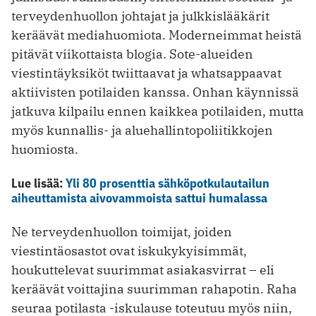
terveydenhuollon johtajat ja julkkislääkärit
keräävät mediahuomiota. Moderneimmat heistä
pitävät viikottaista blogia. Sote-alueiden
viestintäyksiköt twiittaavat ja whatsappaavat
aktiivisten potilaiden kanssa. Onhan käynnissä
jatkuva kilpailu ennen kaikkea potilaiden, mutta
myös kunnallis- ja aluehallintopoliitikkojen
huomiosta.
Lue lisää:
Yli 80 prosenttia sähköpotkulautailun
aiheuttamista aivovammoista sattui humalassa
Ne terveydenhuollon toimijat, joiden
viestintäosastot ovat iskukykyisimmät,
houkuttelevat suurimmat asiakasvirrat – eli
keräävät voittajina suurimman rahapotin. Raha
seuraa potilasta -iskulause toteutuu myös niin,