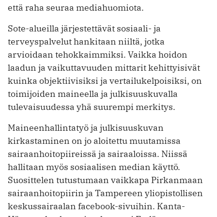
että raha seuraa mediahuomiota.
Sote-alueilla järjestettävät sosiaali- ja
terveyspalvelut hankitaan niiltä, jotka
arvioidaan tehokkaimmiksi. Vaikka hoidon
laadun ja vaikuttavuuden mittarit kehittyisivät
kuinka objektiivisiksi ja vertailukelpoisiksi, on
toimijoiden maineella ja julkisuuskuvalla
tulevaisuudessa yhä suurempi merkitys.
Maineenhallintatyö ja julkisuuskuvan
kirkastaminen on jo aloitettu muutamissa
sairaanhoitopiireissä ja sairaaloissa. Niissä
hallitaan myös sosiaalisen median käyttö.
Suosittelen tutustumaan vaikkapa Pirkanmaan
sairaanhoitopiirin ja Tampereen yliopistollisen
keskussairaalan facebook-sivuihin. Kanta-