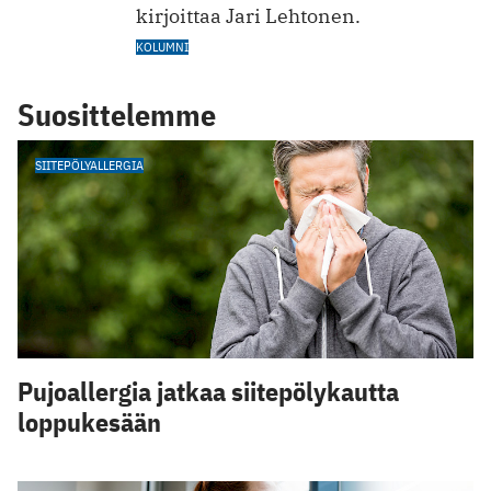
kirjoittaa Jari Lehtonen.
KOLUMNI
Suosittelemme
SIITEPÖLYALLERGIA
Pujoallergia jatkaa siitepölykautta
loppukesään