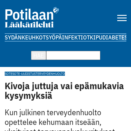
SYDÄN
KEUHKOT
SYÖPÄ
INFEKTIOT
KIPU
DIABETES
A
HAE
SOTE
SOTE-UUDISTUS
TERVEYDENHUOLTO
Kivoja juttuja vai epämukavia
kysymyksiä
Kun julkinen terveydenhuolto
opettelee kehumaan itseään,