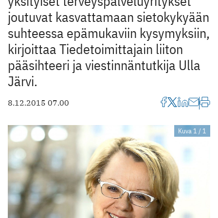
yksityiset terveyspalvelu­yritykset
joutuvat kasvattamaan sietokykyään
suhteessa epämukaviin kysymyksiin,
kirjoittaa Tiedetoimittajain liiton
pääsihteeri ja viestinnäntutkija Ulla
Järvi.
8.12.2015 07.00
Kuva 1 / 1