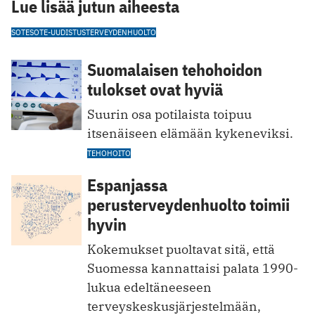
Lue lisää jutun aiheesta
SOTE
SOTE-UUDISTUS
TERVEYDENHUOLTO
Suomalaisen tehohoidon
tulokset ovat hyviä
Suurin osa potilaista toipuu
itsenäiseen elämään kykeneviksi.
TEHOHOITO
Espanjassa
perusterveydenhuolto toimii
hyvin
Kokemukset puoltavat sitä, että
Suomessa kannattaisi palata 1990-
lukua edeltäneeseen
terveyskeskusjärjestelmään,