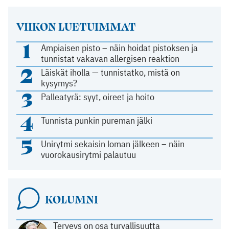
VIIKON LUETUIMMAT
1
Ampiaisen pisto – näin hoidat pistoksen ja
tunnistat vakavan allergisen reaktion
2
Läiskät iholla — tunnistatko, mistä on
kysymys?
3
Palleatyrä: syyt, oireet ja hoito
4
Tunnista punkin pureman jälki
5
Unirytmi sekaisin loman jälkeen – näin
vuorokausirytmi palautuu
KOLUMNI
Terveys on osa turvallisuutta