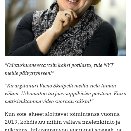
”Odotushuoneessa vain kaksi potilasta, tule NYT
meille päivystykseen!”
”Kirurgitaituri Vieno Skalpelli meillä vielä tämän
viikon. Uskomaton tarjous sappikivien poistoon. Katso
nettisivultamme video suoraan salista!”
Kun sote-alueet aloittavat toimintansa vuonna
2019, kohdistuu niihin valtava mielenkiinto ja
julkisuus. Julkisuusmyönteisimmät sosiaali- ja