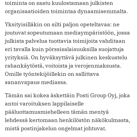
toiminta on saatu kuulostamaan julkisten
organisaatioiden toimintaa dynaamisemmalta.
Yksityisilläkin on silti paljon opeteltavaa: ne
joutuvat sopeutumaan mediaympäristöön, jossa
julkista palvelua tuottavia toimijoita vahditaan
eri tavalla kuin pörssisalaisuuksilla suojattuja
yrityksiä. On hyväksyttävä julkinen keskustelu
rahankäytöstä, voitoista ja verojenmaksusta.
Omille työntekijöillekin on sallittava
sananvapaus mediassa.
Tämän sai kokea äskettäin Posti Group Oyj, joka
antoi varoituksen lappilaiselle
pääluottamusmiehelleen tämän mentyä
lehdessä kertomaan henkilöstön näkökulmasta,
mistä postinjakelun ongelmat johtuvat.