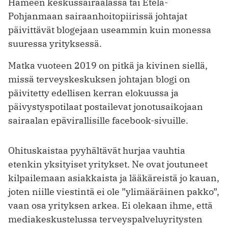
Hämeen keskussairaalassa tai Etelä-
Pohjanmaan sairaanhoitopiirissä johtajat
päivittävät blogejaan useammin kuin monessa
suuressa yrityksessä.
Matka vuoteen 2019 on pitkä ja kivinen siellä,
missä terveyskeskuksen johtajan blogi on
päivitetty edellisen kerran elokuussa ja
päivystyspotilaat postailevat jonotusaikojaan
sairaalan epävirallisille facebook-sivuille.
Ohituskaistaa pyyhältävät hurjaa vauhtia
etenkin yksityiset yritykset. Ne ovat joutuneet
kilpailemaan asiakkaista ja lääkäreistä jo kauan,
joten niille viestintä ei ole ”ylimääräinen pakko”,
vaan osa yrityksen arkea. Ei olekaan ihme, että
mediakeskustelussa terveyspalveluyritysten