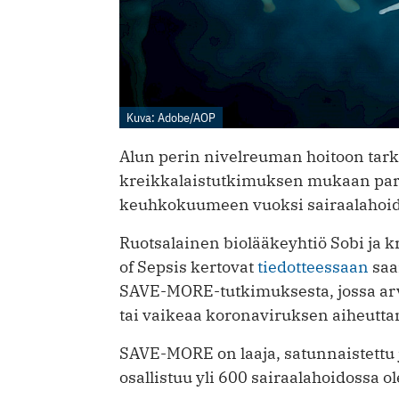
Kuva: Adobe/AOP
Alun perin nivelreuman hoitoon tark
kreikkalaistutkimuksen mukaan pa
keuhkokuumeen vuoksi sairaalahoidos
Ruotsalainen biolääkeyhtiö Sobi ja kr
of Sepsis kertovat
tiedotteessaan
saa
SAVE-MORE-tutkimuksesta, jossa arv
tai vaikeaa koronaviruksen aiheuttam
SAVE-MORE on laaja, satunnaistettu 
osallistuu yli 600 sairaalahoidossa ol