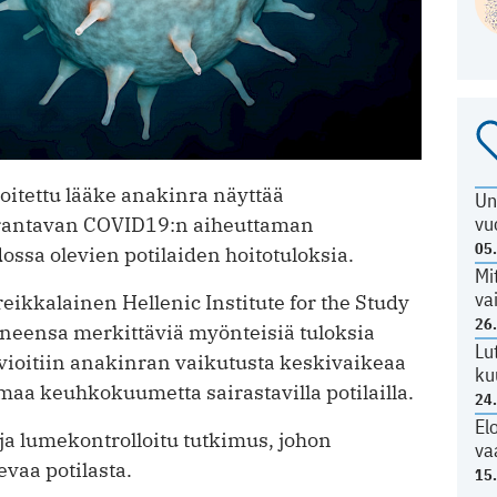
oitettu lääke anakinra näyttää
Un
vu
rantavan COVID19:n aiheuttaman
05
sa olevien potilaiden hoitotuloksia.
Mi
va
eikkalainen Hellenic Institute for the Study
26
neensa merkittäviä myönteisiä tuloksia
Lu
ioitiin anakinran vaikutusta keskivaikeaa
ku
aa keuhkokuumetta sairastavilla potilailla.
24
El
ja lumekontrolloitu tutkimus, johon
va
evaa potilasta.
15