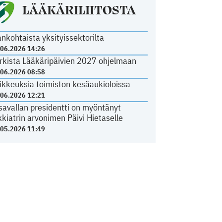
LÄÄKÄRILIITOSTA
ankohtaista yksityissektorilta
.06.2026 14:26
rkista Lääkäripäivien 2027 ohjelmaan
.06.2026 08:58
ikkeuksia toimiston kesäaukioloissa
.06.2026 12:21
savallan presidentti on myöntänyt
kkiatrin arvonimen Päivi Hietaselle
.05.2026 11:49