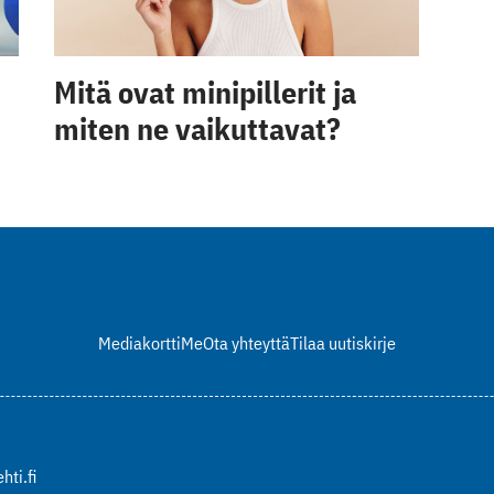
Mitä ovat minipillerit ja
miten ne vaikuttavat?
Mediakortti
Me
Ota yhteyttä
Tilaa uutiskirje
hti.fi