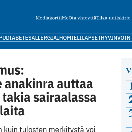
Mediakortti
Me
Ota yhteyttä
Tilaa uutiskirje
PU
DIABETES
ALLERGIA
IHO
MIELI
LAPSET
HYVINVOIN
imus:
V
 anakinra auttaa
akia sairaalassa
laita
n kuin tulosten merkitystä voi