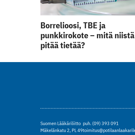
Borrelioosi, TBE ja
punkkirokote – mitä niistä
pitää tietää?
Suomen Lääkäriliitto
puh. (09) 393 091
Mäkelänkatu 2, PL 49
toimitus@potilaanlaakarile