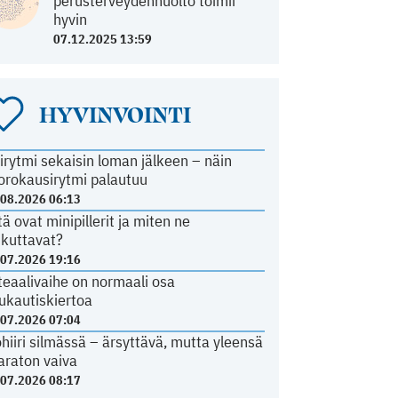
perusterveydenhuolto toimii
hyvin
07.12.2025 13:59
HYVINVOINTI
irytmi sekaisin loman jälkeen – näin
orokausirytmi palautuu
.08.2026 06:13
tä ovat minipillerit ja miten ne
ikuttavat?
.07.2026 19:16
teaalivaihe on normaali osa
ukautiskiertoa
.07.2026 07:04
ohiiri silmässä – ärsyttävä, mutta yleensä
araton vaiva
.07.2026 08:17