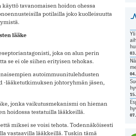
 käyttö tavanomaisen hoidon ohessa
noennusteisilla potilailla joko kuolleisuutta
tymistä.
Yl
ten lääke
ai
hu
eseptoriantagonisti, joka on alun perin
03
Nä
a se ei ole siihen erityisen tehokas.
me
vinaisempien autoimmuunitulehdusten
04
Su
d -lääketutkimuksen johtoryhmän jäsen,
hy
15
Es
lääke, jonka vaikutusmekanismi on hieman
hy
n hoidossa testatuilla lääkkeillä.
07
että miksei se voisi tehota. Todennäköisesti
a vastaavilla lääkkeillä. Tuskin tämä