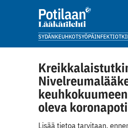
SYDÄN
KEUHKOT
SYÖPÄ
INFEKTIOT
KI
Kreikkalaistutk
Nivelreumalääke
keuhkokuumeen t
oleva koronapoti
Lisää tietoa tarvitaan, enne