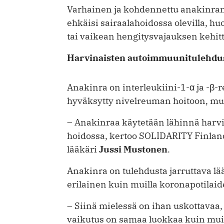
Varhainen ja kohdennettu anakinran
ehkäisi sairaalahoidossa olevilla, huo
tai vaikean hengitysvajauksen kehit
Harvinaisten autoimmuunitulehdus
Anakinra on interleukiini-1-α ja -β-r
hyväksytty nivelreuman hoitoon, mutt
– Anakinraa käytetään lähinnä har
hoidossa, kertoo SOLIDARITY Finlan
lääkäri
Jussi Mustonen
.
Anakinra on tulehdusta jarruttava 
erilainen kuin muilla koronapotilaide
– Siinä mielessä on ihan uskottavaa, 
vaikutus on samaa luokkaa kuin muill