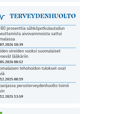
TERVEYDENHUOLTO
i 80 prosenttia sähköpotkulautailun
heuttamista aivovammoista sattui
malassa
.07.2026 10:39
iden oireiden vuoksi suomalaiset
nevät lääkäriin
.05.2026 08:52
omalaisen tehohoidon tulokset ovat
viä
.12.2025 08:19
panjassa perusterveydenhuolto toimii
vin
.12.2025 13:59