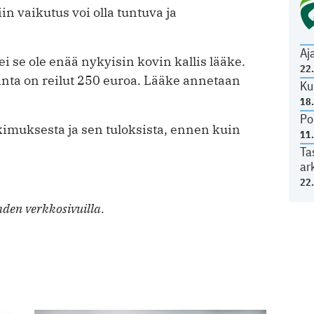
in vaikutus voi olla tuntuva ja
Aj
i se ole enää nykyisin kovin kallis lääke.
22
nta on reilut 250 euroa. Lääke annetaan
Ku
18
Po
tkimuksesta ja sen tuloksista, ennen kuin
11
Ta
ar
22
den verkkosivuilla.