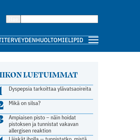
Hae
TI
TERVEYDENHUOLTO
MIELIPIDE
IIKON LUETUIMMAT
1
Dyspepsia tarkoittaa ylävatsaoireita
2
Mikä on silsa?
3
Ampiaisen pisto – näin hoidat
pistoksen ja tunnistat vakavan
allergisen reaktion
Läiskät iholla — tunnistatko, mistä