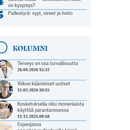
4
on kysymys?
5
Palleatyrä: syyt, oireet ja hoito
KOLUMNI
Terveys on osa turvallisuutta
26.04.2026 15:32
Viikon käänteiset uutiset
15.03.2026 10:15
Kosketuksella olisi monenlaista
käyttöä parantamisessa
11.12.2025 09:58
Espanjassa