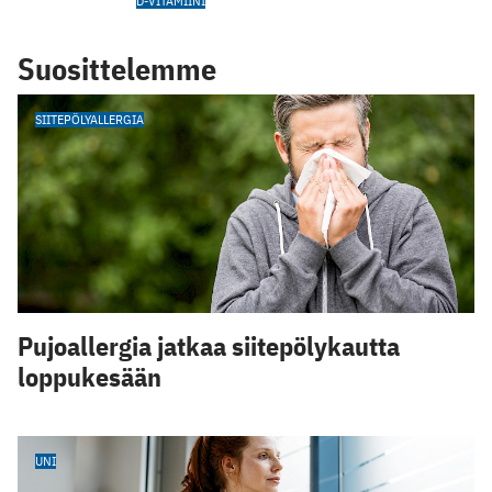
D-VITAMIINI
Suosittelemme
SIITEPÖLYALLERGIA
Pujoallergia jatkaa siitepölykautta
loppukesään
UNI