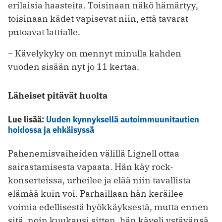
erilaisia haasteita. Toisinaan näkö hämärtyy,
toisinaan kädet vapisevat niin, että tavarat
putoavat lattialle.
–
Kävelykyky on mennyt minulla kahden
vuoden sisään nyt jo 11 kertaa.
Läheiset pitävät huolta
Lue lisää:
Uuden kynnyksellä autoimmuunitautien
hoidossa ja ehkäisyssä
Pahenemisvaiheiden välillä Lignell ottaa
sairastamisesta vapaata. Hän käy rock-
konserteissa, urheilee ja elää niin tavallista
elämää kuin voi. Parhaillaan hän keräilee
voimia edellisestä hyökkäyksestä, mutta ennen
sitä, noin kuukausi sitten, hän käveli ystävänsä