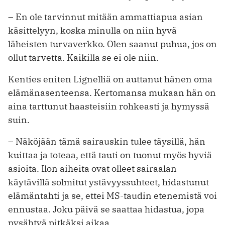
– En ole tarvinnut mitään ammattiapua asian
käsittelyyn, koska minulla on niin hyvä
läheisten turvaverkko. Olen saanut puhua, jos on
ollut tarvetta. Kaikilla se ei ole niin.
Kenties eniten Lignelliä on auttanut hänen oma
elämänasenteensa. Kertomansa mukaan hän on
aina tarttunut haasteisiin rohkeasti ja hymyssä
suin.
– Näköjään tämä sairauskin tulee täysillä, hän
kuittaa ja toteaa, että tauti on tuonut myös hyviä
asioita. Ilon aiheita ovat olleet sairaalan
käytävillä solmitut ystävyyssuhteet, hidastunut
elämäntahti ja se, ettei MS-taudin etenemistä voi
ennustaa. Joku päivä se saattaa hidastua, jopa
pysähtyä pitkäksi aikaa.