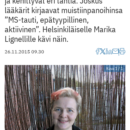
ja kehittyvät eri tahtia. Joskus
lääkärit kirjaavat muistiinpanoihinsa
”MS-tauti, epätyypillinen,
aktiivinen”. Helsinkiläiselle Marika
Lignellille kävi näin.
26.11.2015 09.30
Kuva 1 / 1