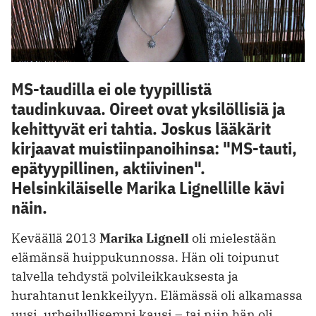
MS-taudilla ei ole tyypillistä
taudinkuvaa. Oireet ovat yksilöllisiä ja
kehittyvät eri tahtia. Joskus lääkärit
kirjaavat muistiinpanoihinsa: "MS-tauti,
epätyypillinen, aktiivinen".
Helsinkiläiselle Marika Lignellille kävi
näin.
Keväällä 2013
Marika Lignell
oli mielestään
elämänsä huippukunnossa. Hän oli toipunut
talvella tehdystä polvileikkauksesta ja
hurahtanut lenkkeilyyn. Elämässä oli alkamassa
uusi, urheilullisempi kausi – tai niin hän oli