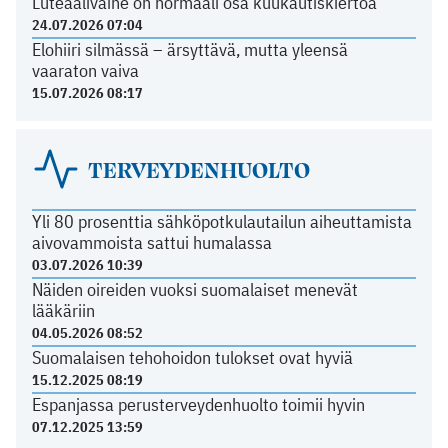
Luteaalivaihe on normaali osa kuukautiskiertoa
24.07.2026 07:04
Elohiiri silmässä – ärsyttävä, mutta yleensä
vaaraton vaiva
15.07.2026 08:17
TERVEYDENHUOLTO
Yli 80 prosenttia sähköpotkulautailun aiheuttamista
aivovammoista sattui humalassa
03.07.2026 10:39
Näiden oireiden vuoksi suomalaiset menevät
lääkäriin
04.05.2026 08:52
Suomalaisen tehohoidon tulokset ovat hyviä
15.12.2025 08:19
Espanjassa perusterveydenhuolto toimii hyvin
07.12.2025 13:59