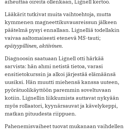
aiheuttaa oireita ollenkaan, Lignell kertoo.
Lääkärit tutkivat muita vaihtoehtoja, mutta
kymmenen magneettikuvausreissun jälkeen
päätelmä pysyi ennallaan. Lignelliä todellakin
vaivaa aaltomaisesti etenevä MS-tauti;
epätyypillinen, aktiivinen.
Diagnoosin saatuaan Lignell otti härkää
sarvista: hän ahmi netistä tietoa, varasi
ensitietokurssin ja alkoi järjestää elämäänsä
uusiksi. Hän muutti miehensä kanssa uuteen,
pyörätuolikäyttöön paremmin soveltuvaan
kotiin. Lignellin liikkumista auttavat nykyään
myös rollaatori, kyynärsauvat ja kävelykeppi,
matkan pituudesta riippuen.
Pahenemisvaiheet tuovat mukanaan vaihdellen