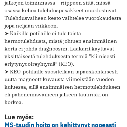
jalkojen toiminnassa – riippuen siitä, missä
osassa kehoa tulehduspesäkkeet muodostuvat.
Tulehdusvaiheen kesto vaihtelee vuorokaudesta
jopa neljään viikkoon.
➤ Kaikille potilaille ei tule toista
hermotulehdusta, mistä johtuen ensimmäinen
kerta ei johda diagnoosiin. Lääkärit käyttävät
yksittäisestä tulehduksesta termiä ”kliinisesti
eriytynyt oireyhtymä” (KEO).
➤ KEO-potilaille suositellaan tapauskohtaisesti
uutta magneettikuvausta viimeistään vuoden
kuluessa, sillä ensimmäisen hermotulehduksen
eli pahenemisvaiheen jälkeen tautiriski on
korkea.
Lue myös:
MS-taudin hoito on kehittynyt nopeasti