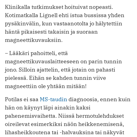
Klinikalla tutkimukset hoituivat nopeasti.
Kotimatkalla Lignell ehti istua bussissa yhden
pysäkinvälin, kun vastaanotolta jo hälytettiin
häntä pikaisesti takaisin ja suoraan
magneettikuvauksiin.
–
Lääkäri pahoitteli, että
magneettikuvauslaitteeseen on parin tunnin
jono. Silloin ajattelin, että jotain on pahasti
pielessä. Eihän se kahden tunnin viive
magneettiin ole yhtään mitään!
Potilas ei saa
MS-taudin
diagnoosia, ennen kuin
hän on käynyt läpi ainakin kaksi
pahenemisvaihetta. Niissä hermotulehdukset
oireilevat esimerkiksi näön heikkenemisenä,
lihasheikkoutena tai -halvauksina tai näkyvät