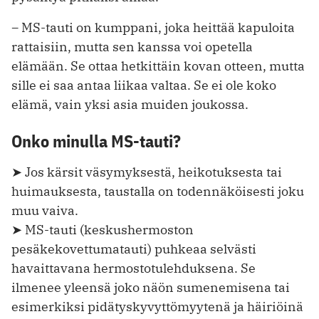
–
MS-tauti on kumppani, joka heittää kapuloita
rattaisiin, mutta sen kanssa voi opetella
elämään. Se ottaa hetkittäin kovan otteen, mutta
sille ei saa antaa liikaa valtaa. Se ei ole koko
elämä, vain yksi asia muiden joukossa.
Onko minulla MS-tauti?
➤ Jos kärsit väsymyksestä, heikotuksesta tai
huimauksesta, taustalla on todennäköisesti joku
muu vaiva.
➤ MS-tauti (keskushermoston
pesäkekovettumatauti) puhkeaa selvästi
havaittavana hermostotulehduksena. Se
ilmenee yleensä joko näön sumenemisena tai
esimerkiksi pidätyskyvyttömyytenä ja häiriöinä