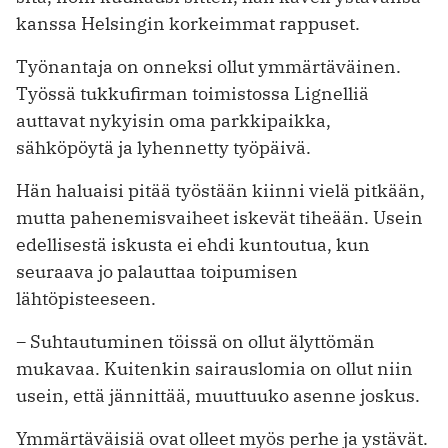
kanssa Helsingin korkeimmat rappuset.
Työnantaja on onneksi ollut ymmärtäväinen.
Työssä tukkufirman toimistossa Lignelliä
auttavat nykyisin oma parkkipaikka,
sähköpöytä ja lyhennetty työpäivä.
Hän haluaisi pitää työstään kiinni vielä pitkään,
mutta pahenemisvaiheet iskevät tiheään. Usein
edellisestä iskusta ei ehdi kuntoutua, kun
seuraava jo palauttaa toipumisen
lähtöpisteeseen.
–
Suhtautuminen töissä on ollut älyttömän
mukavaa. Kuitenkin sairauslomia on ollut niin
usein, että jännittää, muuttuuko asenne joskus.
Ymmärtäväisiä ovat olleet myös perhe ja ystävät.