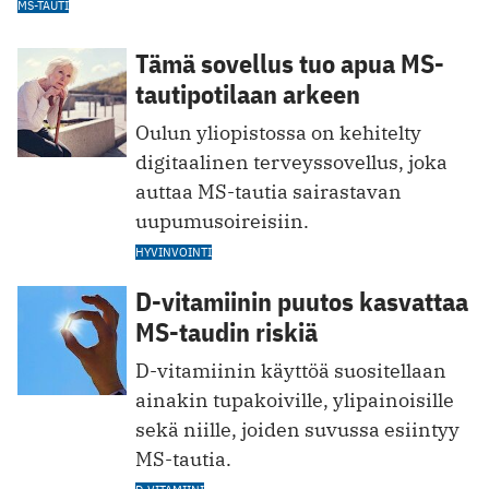
MS-TAUTI
Tämä sovellus tuo apua MS-
tautipotilaan arkeen
Oulun yliopistossa on kehitelty
digitaalinen terveyssovellus, joka
auttaa MS-tautia sairastavan
uupumusoireisiin.
HYVINVOINTI
D-vitamiinin puutos kasvattaa
MS-taudin riskiä
D-vitamiinin käyttöä suositellaan
ainakin tupakoiville, ylipainoisille
sekä niille, joiden suvussa esiintyy
MS-tautia.