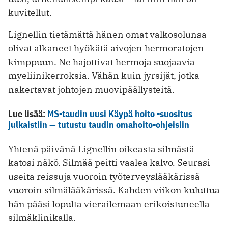
kuvitellut.
Lignellin tietämättä hänen omat valkosolunsa
olivat alkaneet hyökätä aivojen hermoratojen
kimppuun. Ne hajottivat hermoja suojaavia
myeliinikerroksia. Vähän kuin jyrsijät, jotka
nakertavat johtojen muovipäällysteitä.
Lue lisää:
MS-taudin uusi Käypä hoito -suositus
julkaistiin — tutustu taudin omahoito-ohjeisiin
Yhtenä päivänä Lignellin oikeasta silmästä
katosi näkö. Silmää peitti vaalea kalvo
.
Seurasi
useita reissuja vuoroin työterveyslääkärissä
vuoroin silmälääkärissä. Kahden viikon kuluttua
hän pääsi lopulta vierailemaan erikoistuneella
silmäklinikalla.