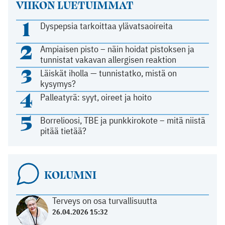
VIIKON LUETUIMMAT
1
Dyspepsia tarkoittaa ylävatsaoireita
2
Ampiaisen pisto – näin hoidat pistoksen ja
tunnistat vakavan allergisen reaktion
3
Läiskät iholla — tunnistatko, mistä on
kysymys?
4
Palleatyrä: syyt, oireet ja hoito
5
Borrelioosi, TBE ja punkkirokote – mitä niistä
pitää tietää?
KOLUMNI
Terveys on osa turvallisuutta
26.04.2026 15:32