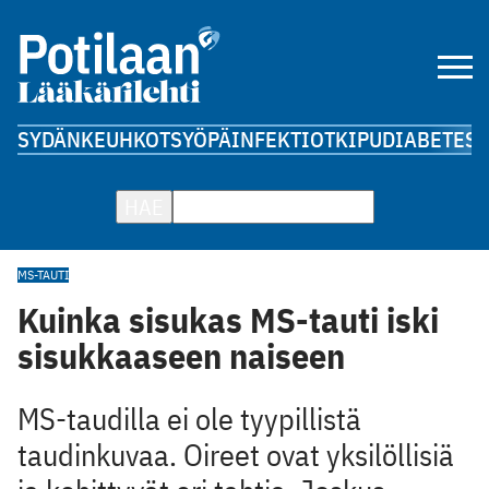
SYDÄN
KEUHKOT
SYÖPÄ
INFEKTIOT
KIPU
DIABETES
A
HAE
MS-TAUTI
Kuinka sisukas MS-tauti iski
sisukkaaseen naiseen
MS-taudilla ei ole tyypillistä
taudinkuvaa. Oireet ovat yksilöllisiä