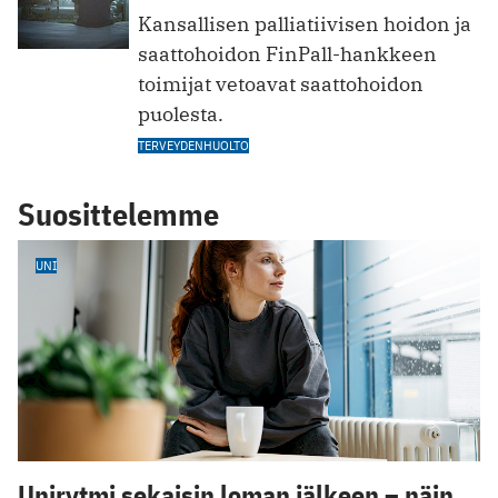
Kansallisen palliatiivisen hoidon ja
saattohoidon FinPall-hankkeen
toimijat vetoavat saattohoidon
puolesta.
TERVEYDENHUOLTO
Suosittelemme
UNI
Unirytmi sekaisin loman jälkeen – näin