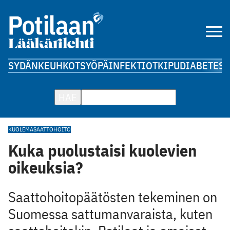
SYDÄN
KEUHKOT
SYÖPÄ
INFEKTIOT
KIPU
DIABETES
A
HAE
KUOLEMA
SAATTOHOITO
Kuka puolustaisi kuolevien
oikeuksia?
Saattohoitopäätösten tekeminen on
Suomessa sattumanvaraista, kuten