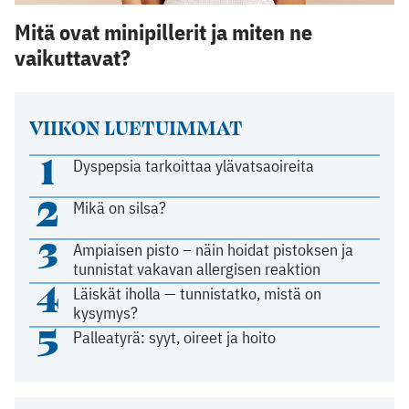
Mitä ovat minipillerit ja miten ne
vaikuttavat?
VIIKON LUETUIMMAT
1
Dyspepsia tarkoittaa ylävatsaoireita
2
Mikä on silsa?
3
Ampiaisen pisto – näin hoidat pistoksen ja
tunnistat vakavan allergisen reaktion
4
Läiskät iholla — tunnistatko, mistä on
kysymys?
5
Palleatyrä: syyt, oireet ja hoito