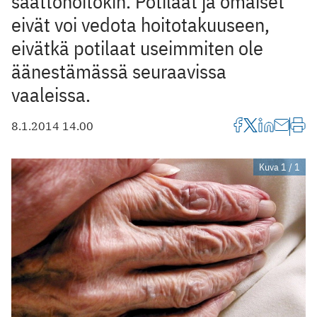
saattohoitokin. Potilaat ja omaiset
eivät voi vedota hoitotakuuseen,
eivätkä potilaat useimmiten ole
äänestämässä seuraavissa
vaaleissa.
8.1.2014 14.00
Kuva 1 / 1