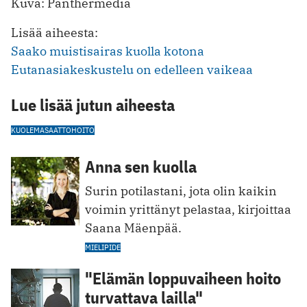
Kuva: Panthermedia
Lisää aiheesta:
Saako muistisairas kuolla kotona
Eutanasiakeskustelu on edelleen vaikeaa
Lue lisää jutun aiheesta
KUOLEMA
SAATTOHOITO
Anna sen kuolla
Surin potilastani, jota olin kaikin
voimin yrittänyt pelastaa, kirjoittaa
Saana Mäenpää.
MIELIPIDE
"Elämän loppuvaiheen hoito
turvattava lailla"