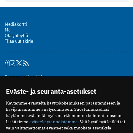
Mediakortti
Me
Ota yhteyttä
Tilaa uutiskirje
Suomen Lääkäriliitto
Mäkelänkatu 2, PL 49
Eväste- ja seuranta-asetukset
00510 Helsinki
puh. (09) 393 091
Käytämme evästeitä käyttökokemuksen parantamiseen ja
toimitus@potilaanlaakarilehti.fi
kävijämäärämme analysoimiseen. Suostumuksellasi
käytämme evästeitä myös markkinoinnin kohdentamiseen.
ISSN 2323-9476
Lisää tietoa
evästekäytännöistämme
. Voit hyväksyä kaikki tai
vain välttämättömät evästeet sekä muokata asetuksia