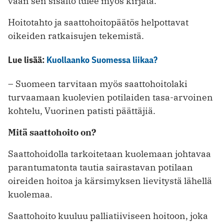
vaan sen sisältö tulee myös kirjata.
Hoitotahto ja saattohoitopäätös helpottavat
oikeiden ratkaisujen tekemistä.
Lue lisää:
Kuollaanko Suomessa liikaa?
– Suomeen tarvitaan myös saattohoitolaki
turvaamaan kuolevien potilaiden tasa-arvoinen
kohtelu, Vuorinen patisti päättäjiä.
Mitä saattohoito on?
Saattohoidolla tarkoitetaan kuolemaan johtavaa
parantumatonta tautia sairastavan potilaan
oireiden hoitoa ja kärsimyksen lievitystä lähellä
kuolemaa.
Saattohoito kuuluu palliatiiviseen hoitoon, joka