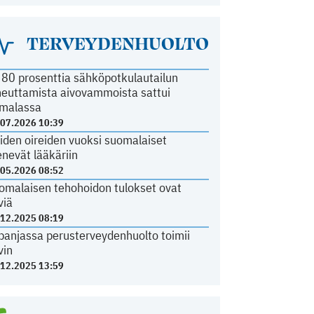
TERVEYDENHUOLTO
i 80 prosenttia sähköpotkulautailun
heuttamista aivovammoista sattui
malassa
.07.2026 10:39
iden oireiden vuoksi suomalaiset
nevät lääkäriin
.05.2026 08:52
omalaisen tehohoidon tulokset ovat
viä
.12.2025 08:19
panjassa perusterveydenhuolto toimii
vin
.12.2025 13:59