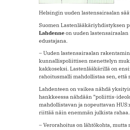
Helsingin uuden lastensairaalan säät
Suomen Lastenlääkäriyhdistyksen pu
Lahdenne
on uuden lastensairaalan
edustajana.
– Uuden lastensairaalan rakentamine
kunnallispoliittisen menettelyn muka
kakkoseksi. Lastenlääkärillä on ens
rahoitusmalli mahdollistaa sen, että
Lahdenteen on vaikea nähdä yksityise
hankkeessa nähdään ”poliittis-­ideol
mahdollistavan ja nopeuttavan HUS:n
riittää näin enemmän julkista rahaa.
– Verorahoitus on lähtökohta, mutta