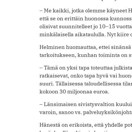
– Me kaikki, jotka olemme käyneet H
että se on erittäin huonossa kunnossa
olisivat suunnitelleet jo 10–15 vuotta
minkälaisella aikataululla. Nyt kiire 
Helminen huomauttaa, ettei sinänsä v
tarkoitukseen, kunhan toiminta on suu
– Tämä on yksi tapa toteuttaa julkista
ratkaisevat, onko tapa hyvä vai huon
suuri. Tällaisessa taloudellisessa til
kokoon 30 miljoonaa euroa.
– Länsimaisen sivistysvaltion kuulu
varoin, sanoo vs. palveluyksikönjoht
Hänestä on erikoista, että yhdelle ­p