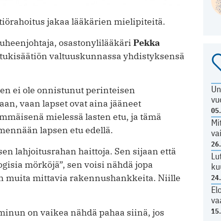
iörahoitus jakaa lääkärien mielipiteitä.
heenjohtaja, osastonylilääkäri
Pekka
 tukisäätiön valtuuskunnassa yhdistyksensä
Un
n ei ole onnistunut perinteisen
vu
an, vaan lapset ovat aina jääneet
05
immäisenä mielessä lasten etu, ja tämä
Mi
 mennään lapsen etu edellä.
va
26
n lahjoitusrahan haittoja. Sen sijaan että
Lu
ogisia mörköjä”, sen voisi nähdä jopa
ku
 muita mittavia rakennushankkeita. Niille
24
El
va
15
 minun on vaikea nähdä pahaa siinä, jos