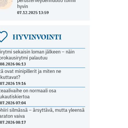
perusterveydenhuolto toimii
hyvin
07.12.2025 13:59
HYVINVOINTI
irytmi sekaisin loman jälkeen – näin
orokausirytmi palautuu
.08.2026 06:13
tä ovat minipillerit ja miten ne
ikuttavat?
.07.2026 19:16
teaalivaihe on normaali osa
ukautiskiertoa
.07.2026 07:04
ohiiri silmässä – ärsyttävä, mutta yleensä
araton vaiva
.07.2026 08:17