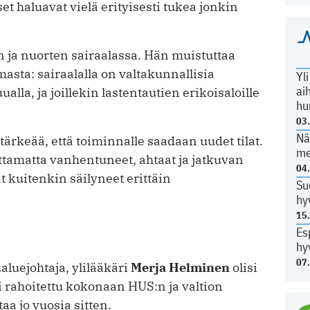
set haluavat vielä erityisesti tukea jonkin
ja nuorten sairaalassa. Hän muistuttaa
asta: sairaalalla on valtakunnallisia
Yl
ai
ualla, ja joillekin lastentautien erikoisaloille
hu
03
Nä
ärkeää, että toiminnalle saadaan uudet tilat.
me
uttamatta vanhentuneet, ahtaat ja jatkuvan
04
t kuitenkin säilyneet erittäin
Su
hy
15
Es
hy
07
aluejohtaja, ylilääkäri
Merja Helminen
olisi
si rahoitettu kokonaan HUS:n ja valtion
taa jo vuosia sitten.