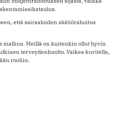
alin budjettirahoituksen sijasta, vaikka
rakentamisaikataulua.
en, että sairaaloiden säätiörahoitus
 mallina. Meillä on kuitenkin ollut hyvin
ulkinen terveydenhuolto. Vaikea kuvitella,
ään rooliin.