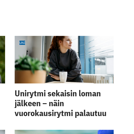
UNI
Unirytmi sekaisin loman
jälkeen – näin
vuorokausirytmi palautuu