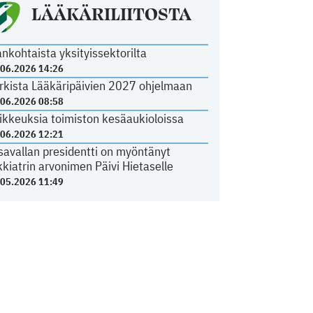
LÄÄKÄRILIITOSTA
ankohtaista yksityissektorilta
.06.2026 14:26
rkista Lääkäripäivien 2027 ohjelmaan
.06.2026 08:58
ikkeuksia toimiston kesäaukioloissa
.06.2026 12:21
savallan presidentti on myöntänyt
kkiatrin arvonimen Päivi Hietaselle
.05.2026 11:49