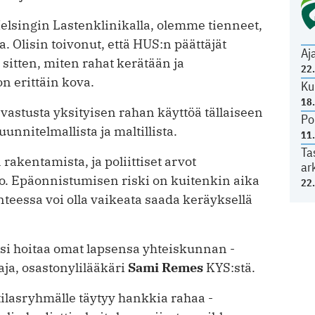
elsingin Lastenklinikalla, olemme tienneet,
. Olisin toivonut, että HUS:n päättäjät
Aj
 sitten, miten rahat kerätään ja
22
on erittäin kova.
Ku
18
astusta yksityisen rahan käyttöä tällaiseen
Po
nnitelmallista ja maltillista.
11
Ta
 rakentamista, ja poliittiset arvot
ar
o. Epä­onnistumisen riski on kuitenkin aika
22
anteessa voi olla vaikeata saada keräyksellä
isi hoitaa omat lapsensa yhteiskunnan ­
aja, osastonylilääkäri
Sami Remes
KYS:stä.
otilasryhmälle täytyy hankkia rahaa ­