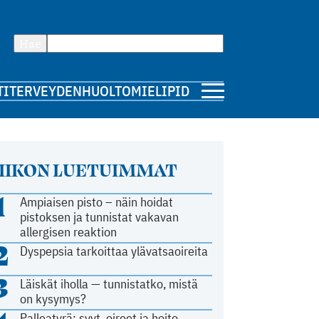
Hae
TI
TERVEYDENHUOLTO
MIELIPIDE
IIKON LUETUIMMAT
1
Ampiaisen pisto – näin hoidat
pistoksen ja tunnistat vakavan
allergisen reaktion
2
Dyspepsia tarkoittaa ylävatsaoireita
3
Läiskät iholla — tunnistatko, mistä
on kysymys?
Palleatyrä: syyt, oireet ja hoito