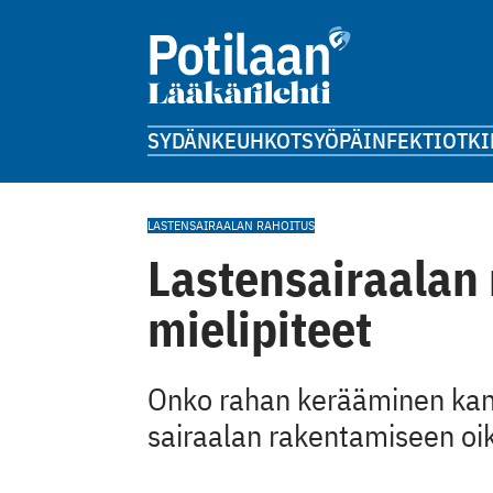
SYDÄN
KEUHKOT
SYÖPÄ
INFEKTIOT
KI
LASTENSAIRAALAN RAHOITUS
Lastensairaalan 
mielipiteet
Onko rahan kerääminen kansal
sairaalan rakentamiseen oik