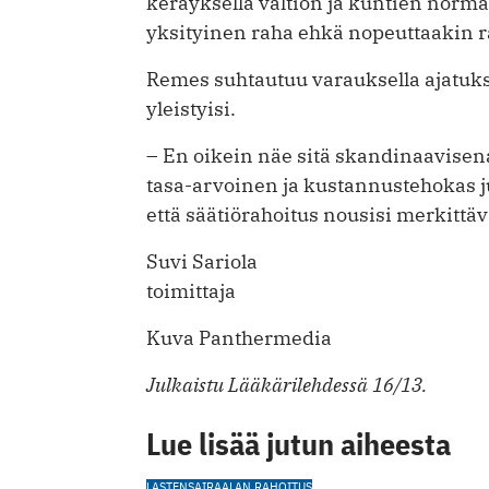
keräyksellä valtion ja kuntien norma
yksityinen raha ehkä nopeuttaakin 
Remes suhtautuu varauksella ajatukse
yleistyisi.
– En oikein näe sitä skandinaavisena
tasa-arvoinen ja kustannustehokas j
että säätiörahoitus nousisi merkittäv
Suvi Sariola
toimittaja
Kuva Panthermedia
Julkaistu Lääkärilehdessä 16/13.
Lue lisää jutun aiheesta
LASTENSAIRAALAN RAHOITUS