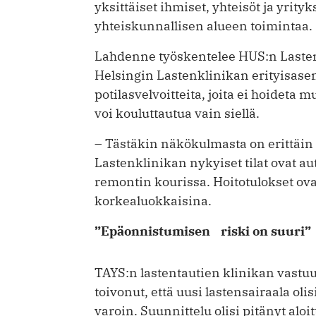
yksittäiset ihmiset, yhteisöt ja yrityk
yhteiskunnallisen alueen toimintaa.
Lahdenne työskentelee HUS:n Lasten 
Helsingin Lastenklinikan erityisasem
potilasvelvoitteita, joita ei hoideta mu
voi kouluttautua vain siellä.
– Tästäkin näkökulmasta on erittäin t
Lastenklinikan nykyiset tilat ovat a
remontin kourissa. Hoitotulokset ova
korkealuokkaisina.
”Epäonnistumisen riski on suuri”
TAYS:n lastentautien klinikan vastuu
toivonut, että uusi lastensairaala oli
varoin. Suunnittelu olisi pitänyt aloit