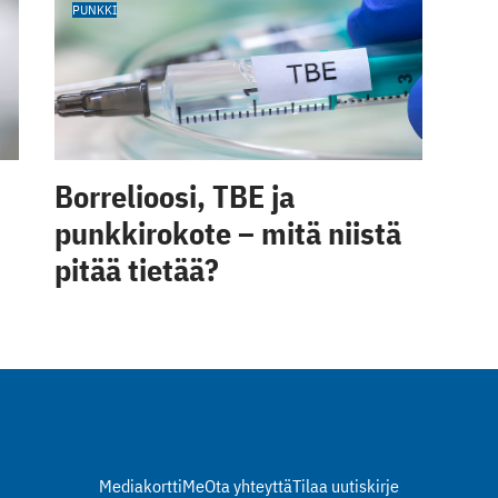
PUNKKI
Borrelioosi, TBE ja
punkkirokote – mitä niistä
pitää tietää?
Mediakortti
Me
Ota yhteyttä
Tilaa uutiskirje