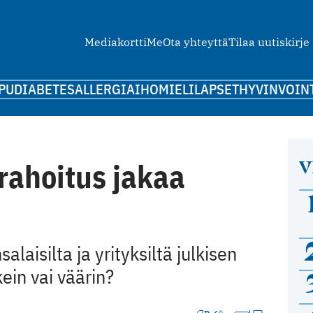
Mediakortti
Me
Ota yhteyttä
Tilaa uutiskirje
PU
DIABETES
ALLERGIA
IHO
MIELI
LAPSET
HYVINVOIN
V
rahoitus jakaa
aisilta ja yrityksiltä julkisen
ein vai väärin?