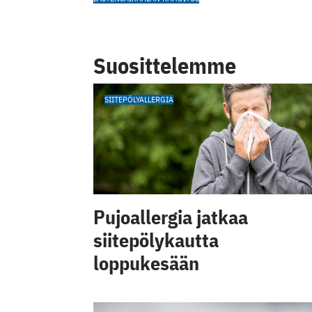
Suosittelemme
SIITEPÖLYALLERGIA
Pujoallergia jatkaa
siitepölykautta
loppukesään