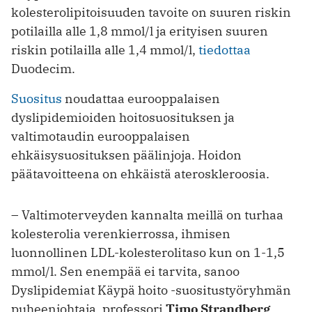
kolesterolipitoisuuden tavoite on suuren riskin
potilailla alle 1,8 mmol/l ja erityisen suuren
riskin potilailla alle 1,4 mmol/l,
tiedottaa
Duodecim.
Suositus
noudattaa eurooppalaisen
dyslipidemioiden hoitosuosituksen ja
valtimotaudin eurooppalaisen
ehkäisysuosituksen päälinjoja. Hoidon
päätavoitteena on ehkäistä ateroskleroosia.
– Valtimoterveyden kannalta meillä on turhaa
kolesterolia verenkierrossa, ihmisen
luonnollinen LDL-kolesterolitaso kun on 1-1,5
mmol/l. Sen enempää ei tarvita, sanoo
Dyslipidemiat Käypä hoito -suositustyöryhmän
puheenjohtaja, professori
Timo Strandberg
.