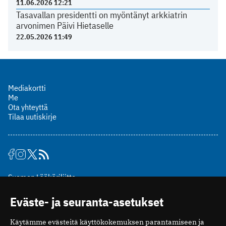
11.06.2026 12:21
Tasavallan presidentti on myöntänyt arkkiatrin
arvonimen Päivi Hietaselle
22.05.2026 11:49
Mediakortti
Me
Ota yhteyttä
Tilaa uutiskirje
Suomen Lääkäriliitto
Mäkelänkatu 2, PL 49
Eväste- ja seuranta-asetukset
00510 Helsinki
puh. (09) 393 091
Käytämme evästeitä käyttökokemuksen parantamiseen ja
toimitus@potilaanlaakarilehti.fi