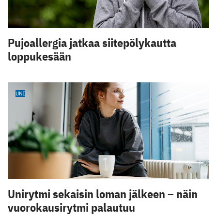
Pujoallergia jatkaa siitepölykautta
loppukesään
UNI
Unirytmi sekaisin loman jälkeen – näin
vuorokausirytmi palautuu