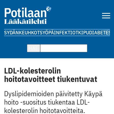
SYDÄN
KEUHKOT
SYÖPÄ
INFEKTIOT
KIPU
DIABETES
A
HAE
LDL-kolesterolin
hoitotavoitteet tiukentuvat
Dyslipidemioiden päivitetty Käypä
hoito -suositus tiukentaa LDL-
kolesterolin hoitotavoitteita.