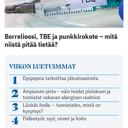
Borrelioosi, TBE ja punkkirokote – mitä
niistä pitää tietää?
VIIKON LUETUIMMAT
1
Dyspepsia tarkoittaa ylävatsaoireita
2
Ampiaisen pisto – näin hoidat pistoksen ja
tunnistat vakavan allergisen reaktion
3
Läiskät iholla — tunnistatko, mistä on
kysymys?
4
Palleatyrä: syyt, oireet ja hoito