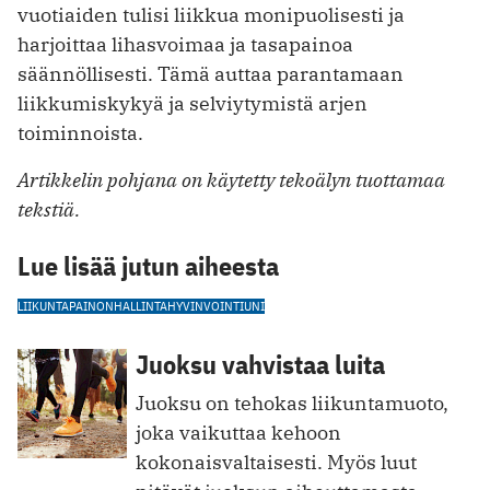
vuotiaiden tulisi liikkua monipuolisesti ja
harjoittaa lihasvoimaa ja tasapainoa
säännöllisesti. Tämä auttaa parantamaan
liikkumiskykyä ja selviytymistä arjen
toiminnoista.
Artikkelin pohjana on käytetty tekoälyn tuottamaa
tekstiä.
Lue lisää jutun aiheesta
LIIKUNTA
PAINONHALLINTA
HYVINVOINTI
UNI
Juoksu vahvistaa luita
Juoksu on tehokas liikuntamuoto,
joka vaikuttaa kehoon
kokonaisvaltaisesti. Myös luut