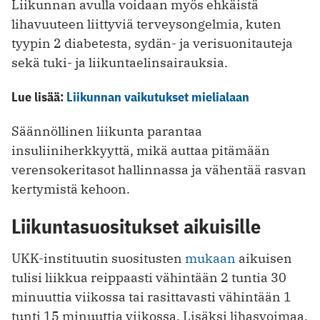
Liikunnan avulla voidaan myös ehkäistä
lihavuuteen liittyviä terveysongelmia, kuten
tyypin 2 diabetesta, sydän- ja verisuonitauteja
sekä tuki- ja liikuntaelinsairauksia.
Lue lisää:
Liikunnan vaikutukset mielialaan
Säännöllinen liikunta parantaa
insuliiniherkkyyttä, mikä auttaa pitämään
verensokeritasot hallinnassa ja vähentää rasvan
kertymistä kehoon.
Liikuntasuositukset aikuisille
UKK-instituutin suositusten
mukaan
aikuisen
tulisi liikkua reippaasti vähintään 2 tuntia 30
minuuttia viikossa tai rasittavasti vähintään 1
tunti 15 minuuttia viikossa. Lisäksi lihasvoimaa,