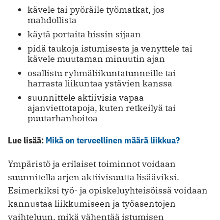
kävele tai pyöräile työmatkat, jos
mahdollista
käytä portaita hissin sijaan
pidä taukoja istumisesta ja venyttele tai
kävele muutaman minuutin ajan
osallistu ryhmäliikuntatunneille tai
harrasta liikuntaa ystävien kanssa
suunnittele aktiivisia vapaa-
ajanviettotapoja, kuten retkeilyä tai
puutarhanhoitoa
Lue lisää:
Mikä on terveellinen määrä liikkua?
Ympäristö ja erilaiset toiminnot voidaan
suunnitella arjen aktiivisuutta lisääviksi.
Esimerkiksi työ- ja opiskeluyhteisöissä voidaan
kannustaa liikkumiseen ja työasentojen
vaihteluun, mikä vähentää istumisen