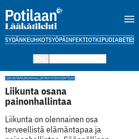
SYDÄN
KEUHKOT
SYÖPÄ
INFEKTIOT
KIPU
DIABETES
A
HAE
LIIKUNTA
PAINONHALLINTA
HYVINVOINTI
UNI
Liikunta osana
painonhallintaa
Liikunta on olennainen osa
terveellistä elämäntapaa ja