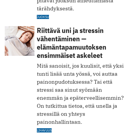
pitävät juoksun aiheuttamasta
tärähdyksestä.
JUOKSU
Riittävä uni ja stressin
vähentäminen —
elämäntapamuutoksen
ensimmäiset askeleet
Mitä sanoisit, jos kuulisit, että yksi
tunti lisää unta yössä, voi auttaa
painonpudotuksessa? Tai että
stressi saa sinut syömään
enemmän ja epäterveellisemmin?
On tutkittua tietoa, että unella ja
stressillä on yhteys
painonhallintaan.
LIHAVUUS