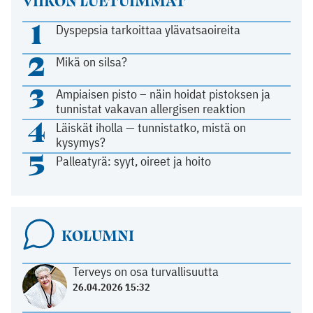
1
Dyspepsia tarkoittaa ylävatsaoireita
2
Mikä on silsa?
3
Ampiaisen pisto – näin hoidat pistoksen ja
tunnistat vakavan allergisen reaktion
4
Läiskät iholla — tunnistatko, mistä on
kysymys?
5
Palleatyrä: syyt, oireet ja hoito
KOLUMNI
Terveys on osa turvallisuutta
26.04.2026 15:32