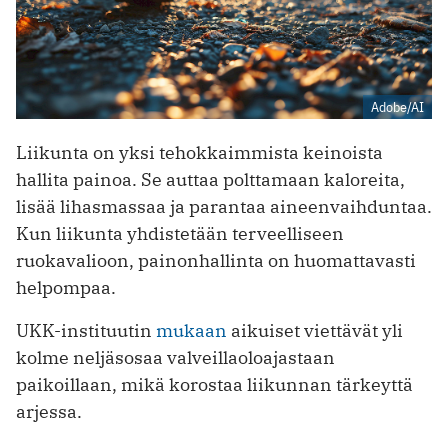
Adobe/AI
Liikunta on yksi tehokkaimmista keinoista
hallita painoa. Se auttaa polttamaan kaloreita,
lisää lihasmassaa ja parantaa aineenvaihduntaa.
Kun liikunta yhdistetään terveelliseen
ruokavalioon, painonhallinta on huomattavasti
helpompaa.
UKK-instituutin
mukaan
aikuiset viettävät yli
kolme neljäsosaa valveillaoloajastaan
paikoillaan, mikä korostaa liikunnan tärkeyttä
arjessa.