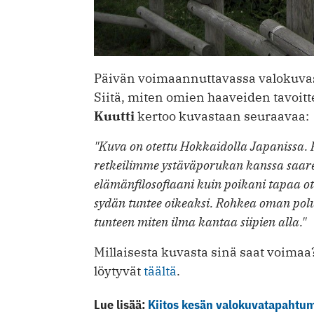
Päivän voimaannuttavassa valokuva
Siitä, miten omien haaveiden tavoit
Kuutti
kertoo kuvastaan seuraavaa:
"Kuva on otettu Hokkaidolla Japanissa. Po
retkeilimme ystäväporukan kanssa saare
elämänfilosofiaani kuin poikani tapaa ot
sydän tuntee oikeaksi. Rohkea oman po
tunteen miten ilma kantaa siipien alla."
Millaisesta kuvasta sinä saat voima
löytyvät
täältä
.
Lue lisää:
Kiitos kesän valokuvatapahtuma