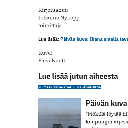
Kirjoittanut:
Johanna Nykopp
toimittaja
Lue lisää:
Päivän kuva: Ihana omalla tav
Kuva:
Päivi Kuutti
Lue lisää jutun aiheesta
VOIMAANNUTTAVA VALOKUVA
PÄIVÄN KUVA
Päivän kuva:
"Mökillä löytää h
kaupungin arjess