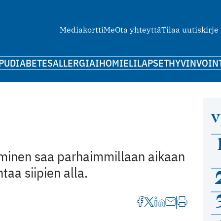
Mediakortti
Me
Ota yhteyttä
Tilaa uutiskirje
PU
DIABETES
ALLERGIA
IHO
MIELI
LAPSET
HYVINVOIN
V
inen saa parhaimmillaan aikaan
taa siipien alla.