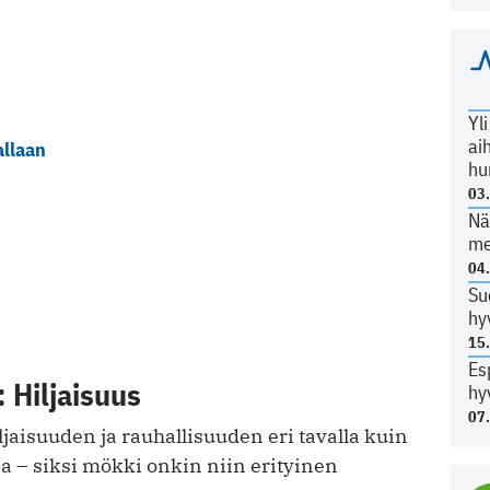
Yl
ai
allaan
hu
03
Nä
me
04
Su
hy
15
Es
 Hiljaisuus
hy
07
iljaisuuden ja rauhallisuuden eri tavalla kuin
a – siksi mökki onkin niin erityinen