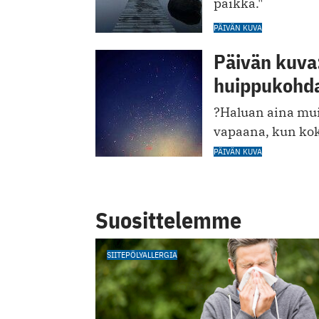
paikka."
PÄIVÄN KUVA
Päivän kuva:
huippukohd
?Haluan aina mui
vapaana, kun koko
PÄIVÄN KUVA
Suosittelemme
SIITEPÖLYALLERGIA