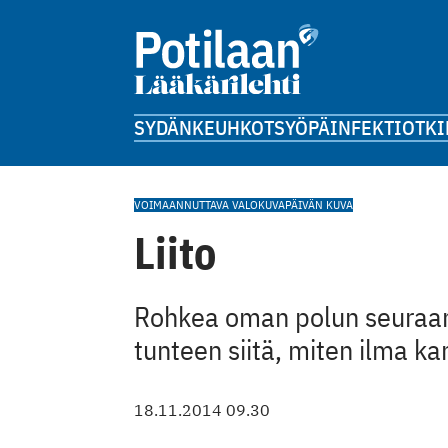
SYDÄN
KEUHKOT
SYÖPÄ
INFEKTIOT
KI
VOIMAANNUTTAVA VALOKUVA
PÄIVÄN KUVA
Liito
Rohkea oman polun seuraam
tunteen siitä, miten ilma kan
18.11.2014 09.30