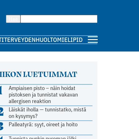
Hae
TI
TERVEYDENHUOLTO
MIELIPIDE
IIKON LUETUIMMAT
1
Ampiaisen pisto – näin hoidat
pistoksen ja tunnistat vakavan
allergisen reaktion
2
Läiskät iholla — tunnistatko, mistä
on kysymys?
3
Palleatyrä: syyt, oireet ja hoito
Tunnista punkin pureman jälki