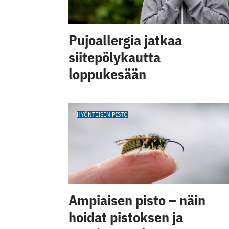
Pujoallergia jatkaa
siitepölykautta
loppukesään
HYÖNTEISEN PISTO
Ampiaisen pisto – näin
hoidat pistoksen ja