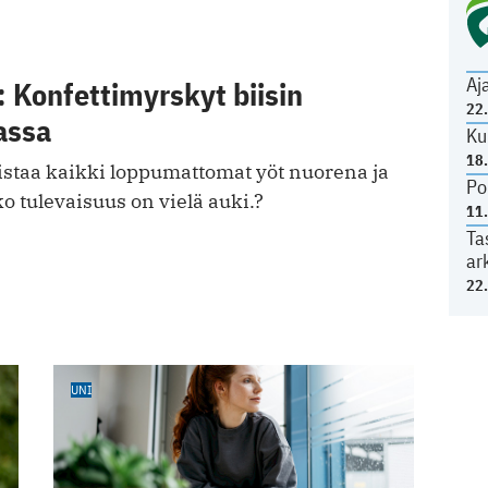
Aj
 Konfettimyrskyt biisin
22
assa
Ku
18
staa kaikki loppumattomat yöt nuorena ja
Po
 tulevaisuus on vielä auki.?
11
Ta
ar
22
UNI