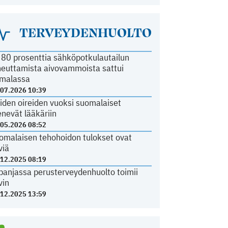
TERVEYDENHUOLTO
i 80 prosenttia sähköpotkulautailun
heuttamista aivovammoista sattui
malassa
.07.2026 10:39
iden oireiden vuoksi suomalaiset
nevät lääkäriin
.05.2026 08:52
omalaisen tehohoidon tulokset ovat
viä
.12.2025 08:19
panjassa perusterveydenhuolto toimii
vin
.12.2025 13:59