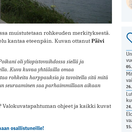
ssa muistutetaan rohkeuden merkityksestä.
telu kantaa eteenpäin. Kuvan ottanut
Päivi
Un
vu
ikani oli yliopistovaihdossa siellä ja
05
lla. Kuva kuvaa yhtälailla omaa
Mi
taa rohkeita harppauksia ja tavoitella sitä mitä
va
lun seuraaminen saa parhaimmillaan aikaan
26
Lu
ku
a? Valokuvatapahtuman ohjeet ja kaikki kuvat
24
El
va
15
an osallistuneille!