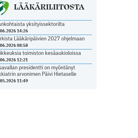
LÄÄKÄRILIITOSTA
ankohtaista yksityissektorilta
.06.2026 14:26
rkista Lääkäripäivien 2027 ohjelmaan
.06.2026 08:58
ikkeuksia toimiston kesäaukioloissa
.06.2026 12:21
savallan presidentti on myöntänyt
kkiatrin arvonimen Päivi Hietaselle
.05.2026 11:49