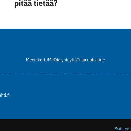
pitää tietää?
Mediakortti
Me
Ota yhteyttä
Tilaa uutiskirje
hti.fi
Evästea