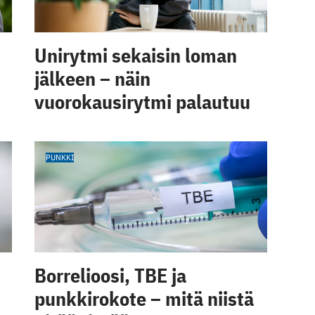
Unirytmi sekaisin loman
jälkeen – näin
vuorokausirytmi palautuu
PUNKKI
Borrelioosi, TBE ja
punkkirokote – mitä niistä