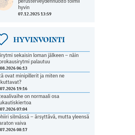
perusterveydenhuolto toimii
hyvin
07.12.2025 13:59
HYVINVOINTI
irytmi sekaisin loman jälkeen – näin
orokausirytmi palautuu
.08.2026 06:13
tä ovat minipillerit ja miten ne
ikuttavat?
.07.2026 19:16
teaalivaihe on normaali osa
ukautiskiertoa
.07.2026 07:04
ohiiri silmässä – ärsyttävä, mutta yleensä
araton vaiva
.07.2026 08:17