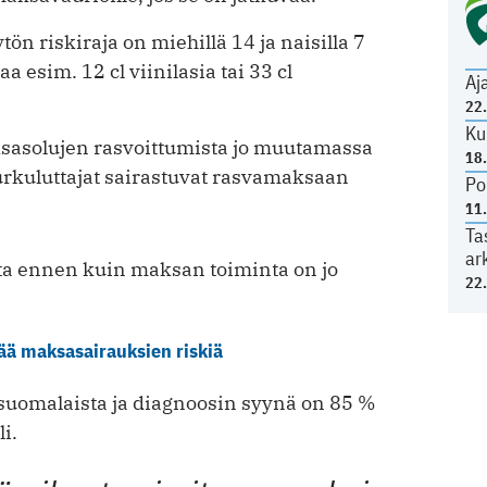
n riskiraja on miehillä 14 ja naisilla 7
a esim. 12 cl viinilasia tai 33 cl
Aj
22
Ku
sasolujen rasvoittumista jo muutamassa
18
uurkuluttajat sairastuvat rasvamaksaan
Po
11
Ta
ar
ta ennen kuin maksan toiminta on jo
22
ää maksasairauksien riskiä
suomalaista ja diagnoosin syynä on 85 %
i.