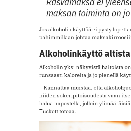
Rasvamaksa ei yleensä
maksan toiminta on jo 
Jos alkoholin käyttöä ei pysty lopet
pahimmillaan johtaa maksakirroosii
Alkoholinkäyttö altista
Alkoholin yksi näkyvistä haitoista on
runsaasti kaloreita ja jo pienellä käyt
– Kannattaa muistaa, että alkoholij
niiden sokeripitoisuudesta vaan itse 
halua napostella, jolloin ylimääräisi
Tuckett toteaa.