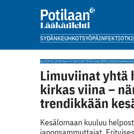
SYDÄN
KEUHKOT
SYÖPÄ
INFEKTIOT
KI
ALKOHOLI
MAKSA
HYVINVOINTI
MAKSAKIRROOSI
RASVAMAKSA
Limuviinat yhtä h
kirkas viina – n
trendikkään kesä
Kesälomaan kuuluu helposti 
janonsammuttajat. Erityises