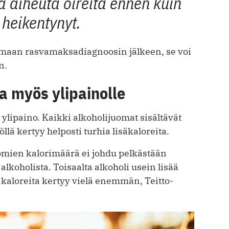
 aiheuta oireita ennen kuin
heikentynyt.
tamaan rasvamaksadiagnoosin jälkeen, se voi
n.
a myös ylipainolle
 ylipaino. Kaikki alkoholijuomat sisältävät
öllä kertyy helposti turhia lisäkaloreita.
uomien kalorimäärä ei johdu pelkästään
alkoholista. Toisaalta alkoholi usein lisää
ä kaloreita kertyy vielä enemmän, Teitto-