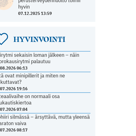
perusterveydenhuolto toimii
hyvin
07.12.2025 13:59
HYVINVOINTI
irytmi sekaisin loman jälkeen – näin
orokausirytmi palautuu
.08.2026 06:13
tä ovat minipillerit ja miten ne
ikuttavat?
.07.2026 19:16
teaalivaihe on normaali osa
ukautiskiertoa
.07.2026 07:04
ohiiri silmässä – ärsyttävä, mutta yleensä
araton vaiva
.07.2026 08:17