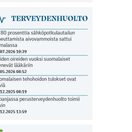
TERVEYDENHUOLTO
i 80 prosenttia sähköpotkulautailun
heuttamista aivovammoista sattui
malassa
.07.2026 10:39
iden oireiden vuoksi suomalaiset
nevät lääkäriin
.05.2026 08:52
omalaisen tehohoidon tulokset ovat
viä
.12.2025 08:19
panjassa perusterveydenhuolto toimii
vin
.12.2025 13:59