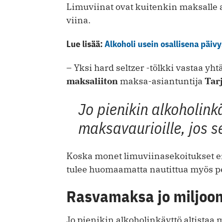
Limuviinat ovat kuitenkin maksalle a
viina.
Lue lisää:
Alkoholi usein osallisena päiv
– Yksi hard seltzer -tölkki vastaa yh
maksaliiton
maksa-asiantuntija
Tar
Jo pienikin alkoholinkä
maksavaurioille, jos s
Koska monet limuviinasekoitukset eiv
tulee huomaamatta nautittua myös p
Rasvamaksa jo miljoon
Jo pienikin alkoholinkäyttö altistaa 