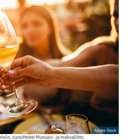
Adobe Stock
eisiin, suosittelee Munuais- ja maksaliitto.