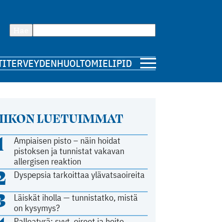
Hae
TI
TERVEYDENHUOLTO
MIELIPIDE
IIKON LUETUIMMAT
1
Ampiaisen pisto – näin hoidat
pistoksen ja tunnistat vakavan
allergisen reaktion
2
Dyspepsia tarkoittaa ylävatsaoireita
3
Läiskät iholla — tunnistatko, mistä
on kysymys?
Palleatyrä: syyt, oireet ja hoito