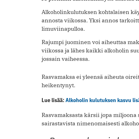
Alkoholinkulutuksen kohtalaisen käytö
annosta viikossa. Yksi annos tarkoitta
limuviinapulloa.
Rajumpi juominen voi aiheuttaa mak
viikossa ja lähes kaikki alkoholin s
jossain vaiheessa.
Rasvamaksa ei yleensä aiheuta oirei
heikentynyt.
Lue lisää:
Alkoholin kulutuksen kasvu lis
Rasvamaksasta kärsii jopa miljoona 
sairastavista nimenomaisesti alkohol