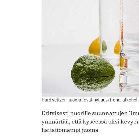
Hard seltzer -juomat ovat nyt uusi trendi alkoho
Erityisesti nuorille suunnattujen li
ymmärtää, että kyseessä olisi kevyem
haitattomampi juoma.