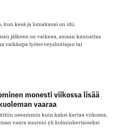
aa, kun kesä ja lomakausi on ohi.
man jälkeen on vaikeaa, asiaan kannattaa
sa vaikkapa työterveyshoitajan tai
ominen monesti viikossa lisää
kuoleman vaaraa
tittiin useammin kuin kaksi kertaa viikossa,
man vaara suureni yli kolminkertaiseksi