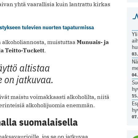
ivan yhtä vaarallisia kuin lantrattu kirkas
ystykseen tulevien nuorten tapaturmissa
Yl
ai
tä alkoholiannosta, muistuttaa
Munuais- ja
hu
ja Teitto-Tuckett
.
03
Nä
yttö altistaa
me
04
e on jatkuvaa.
Su
hy
15
ät maistu voimakkaasti alkoholilta, niitä
Es
erinteisiä alkoholijuomia enemmän.
hy
07
alla suomalaisella
maksavaurioille, jos se on jatkuvaa.