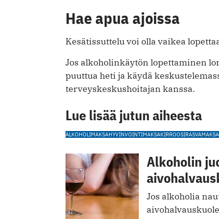
Hae apua ajoissa
Kesätissuttelu voi olla vaikea lopett
Jos alkoholinkäytön lopettaminen lo
puuttua heti ja käydä keskustelemas
terveyskeskushoitajan kanssa.
Lue lisää jutun aiheesta
ALKOHOLI
MAKSA
HYVINVOINTI
MAKSAKIRROOSI
RASVAMAKSA
Alkoholin ju
aivohalvaus
Jos alkoholia nau
aivohalvauskuole