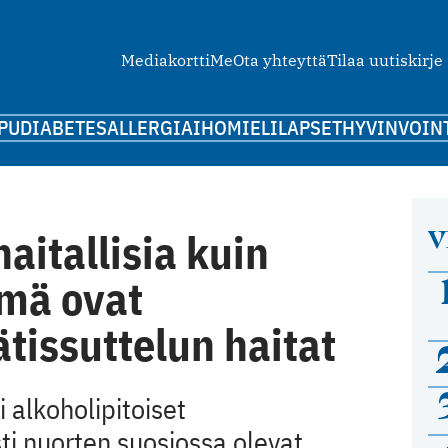
Mediakortti
Me
Ota yhteyttä
Tilaa uutiskirje
PU
DIABETES
ALLERGIA
IHO
MIELI
LAPSET
HYVINVOIN
V
aitallisia kuin
ämä ovat
tissuttelun haitat
alkoholipitoiset
ti nuorten suosiossa olevat