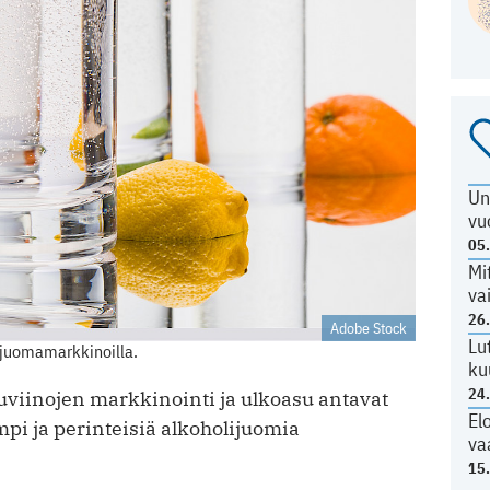
Un
vu
05
Mi
va
26
Adobe Stock
Lu
lijuomamarkkinoilla.
ku
24
muviinojen markkinointi ja ulkoasu antavat
El
pi ja perinteisiä alkoholijuomia
va
15