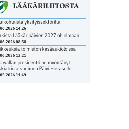
LÄÄKÄRILIITOSTA
ankohtaista yksityissektorilta
.06.2026 14:26
rkista Lääkäripäivien 2027 ohjelmaan
.06.2026 08:58
ikkeuksia toimiston kesäaukioloissa
.06.2026 12:21
savallan presidentti on myöntänyt
kkiatrin arvonimen Päivi Hietaselle
.05.2026 11:49