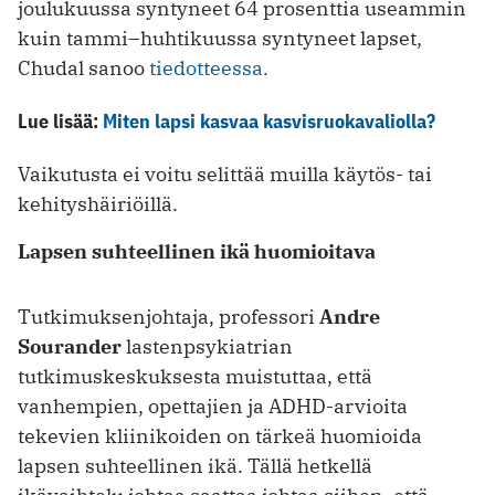
joulukuussa syntyneet 64 prosenttia useammin
kuin tammi–huhtikuussa syntyneet lapset,
Chudal sanoo
tiedotteessa.
Lue lisää:
Miten lapsi kasvaa kasvisruokavaliolla?
Vaikutusta ei voitu selittää muilla käytös- tai
kehityshäiriöillä.
Lapsen suhteellinen ikä huomioitava
Tutkimuksenjohtaja, professori
Andre
Sourander
lastenpsykiatrian
tutkimuskeskuksesta muistuttaa, että
vanhempien, opettajien ja ADHD-arvioita
tekevien kliinikoiden on tärkeä huomioida
lapsen suhteellinen ikä. Tällä hetkellä