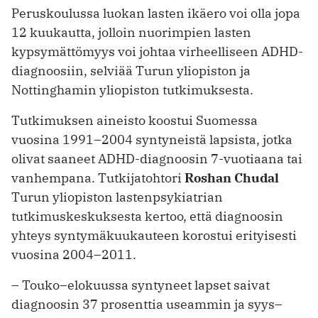
Peruskoulussa luokan lasten ikäero voi olla jopa
12 kuukautta, jolloin nuorimpien lasten
kypsymättömyys voi johtaa virheelliseen ADHD-
diagnoosiin, selviää Turun yliopiston ja
Nottinghamin yliopiston tutkimuksesta.
Tutkimuksen aineisto koostui Suomessa
vuosina 1991–2004 syntyneistä lapsista, jotka
olivat saaneet ADHD-diagnoosin 7-vuotiaana tai
vanhempana. Tutkijatohtori
Roshan Chudal
Turun yliopiston lastenpsykiatrian
tutkimuskeskuksesta kertoo, että diagnoosin
yhteys syntymäkuukauteen korostui erityisesti
vuosina 2004–2011.
– Touko–elokuussa syntyneet lapset saivat
diagnoosin 37 prosenttia useammin ja syys–