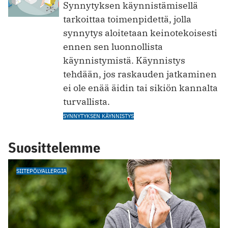
Synnytyksen käynnistämisellä
tarkoittaa toimenpidettä, jolla
synnytys aloitetaan keinotekoisesti
ennen sen luonnollista
käynnistymistä. Käynnistys
tehdään, jos raskauden jatkaminen
ei ole enää äidin tai sikiön kannalta
turvallista.
SYNNYTYKSEN KÄYNNISTYS
Suosittelemme
SIITEPÖLYALLERGIA