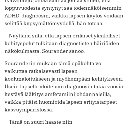
ikävaihtelu johtaa saattaa johtaa siihen, että
loppuvuodesta syntynyt saa todennäköisemmin
ADHD-diagnoosin, vaikka lapsen käytös voidaan
selittää kypsymättömyydellä, hän toteaa.
– Näyttäisi siltä, että lapsen erilaiset yksilölliset
kehityspolut tulkitaan diagnostisten häiriöiden
näkökulmasta, Sourander sanoo.
Souranderin mukaan tämä epäkohta voi
vaikuttaa ratkaisevasti lapsen
koulunaloitukseen ja myöhempään kehitykseen.
Usein lapselle aloitetaan diagnoosin takia vuosia
kestävä lääkitys amfetamiinijohdannaisilla,
vaikka pitäisi huomioida lapsen erityistarpeet
kasvuympäristössä.
– Tämä on suuri haaste niin