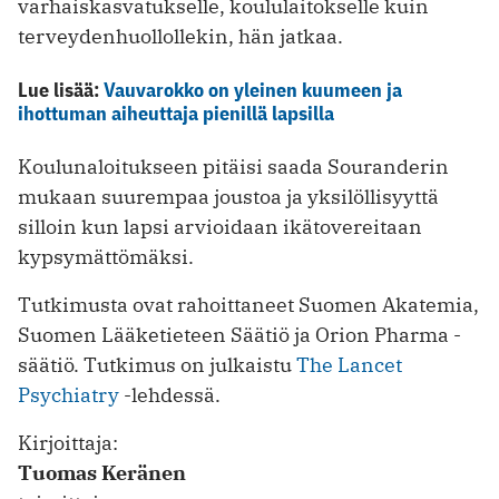
varhaiskasvatukselle, koululaitokselle kuin
terveydenhuollollekin, hän jatkaa.
Lue lisää:
Vauvarokko on yleinen kuumeen ja
ihottuman aiheuttaja pienillä lapsilla
Koulunaloitukseen pitäisi saada Souranderin
mukaan suurempaa joustoa ja yksilöllisyyttä
silloin kun lapsi arvioidaan ikätovereitaan
kypsymättömäksi.
Tutkimusta ovat rahoittaneet Suomen Akatemia,
Suomen Lääketieteen Säätiö ja Orion Pharma -
säätiö. Tutkimus on julkaistu
The Lancet
Psychiatry
-lehdessä.
Kirjoittaja:
Tuomas Keränen