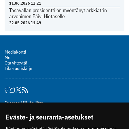
11.06.2026 12:21
Tasavallan presidentti on myöntänyt arkkiatrin
arvonimen Päivi Hietaselle
22.05.2026 11:49
Mediakortti
Me
Ota yhteyttä
Tilaa uutiskirje
Suomen Lääkäriliitto
Mäkelänkatu 2, PL 49
Eväste- ja seuranta-asetukset
00510 Helsinki
puh. (09) 393 091
Käytämme evästeitä käyttökokemuksen parantamiseen ja