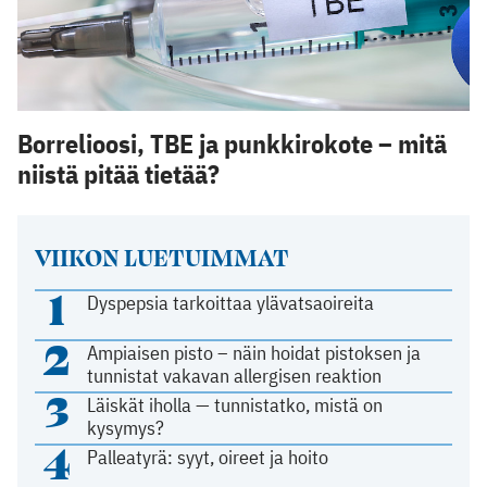
Borrelioosi, TBE ja punkkirokote – mitä
niistä pitää tietää?
VIIKON LUETUIMMAT
1
Dyspepsia tarkoittaa ylävatsaoireita
2
Ampiaisen pisto – näin hoidat pistoksen ja
tunnistat vakavan allergisen reaktion
3
Läiskät iholla — tunnistatko, mistä on
kysymys?
4
Palleatyrä: syyt, oireet ja hoito