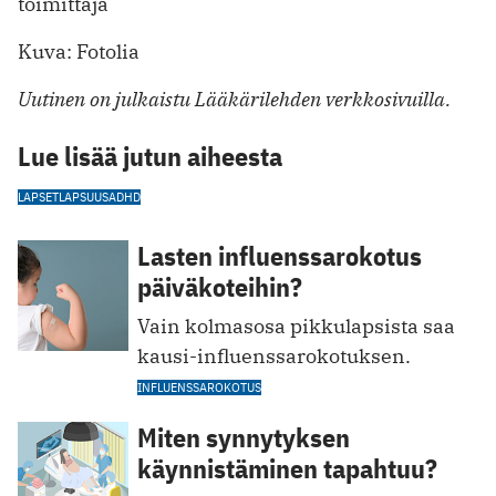
toimittaja
Kuva: Fotolia
Uutinen on julkaistu Lääkärilehden verkkosivuilla.
Lue lisää jutun aiheesta
LAPSET
LAPSUUS
ADHD
Lasten influenssarokotus
päiväkoteihin?
Vain kolmasosa pikkulapsista saa
kausi-influenssarokotuksen.
INFLUENSSAROKOTUS
Miten synnytyksen
käynnistäminen tapahtuu?