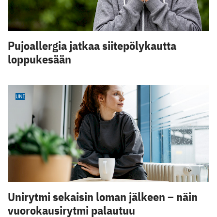
Pujoallergia jatkaa siitepölykautta
loppukesään
UNI
Unirytmi sekaisin loman jälkeen – näin
vuorokausirytmi palautuu