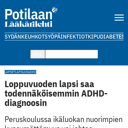
SYDÄN
KEUHKOT
SYÖPÄ
INFEKTIOT
KIPU
DIABETES
A
HAE
LAPSET
LAPSUUS
ADHD
Loppuvuoden lapsi saa
todennäköisemmin ADHD-
diagnoosin
Peruskoulussa ikäluokan nuorimpien