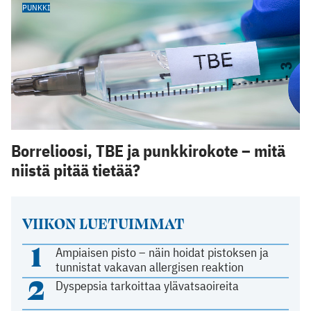
PUNKKI
Borrelioosi, TBE ja punkkirokote – mitä
niistä pitää tietää?
VIIKON LUETUIMMAT
1
Ampiaisen pisto – näin hoidat pistoksen ja
tunnistat vakavan allergisen reaktion
2
Dyspepsia tarkoittaa ylävatsaoireita