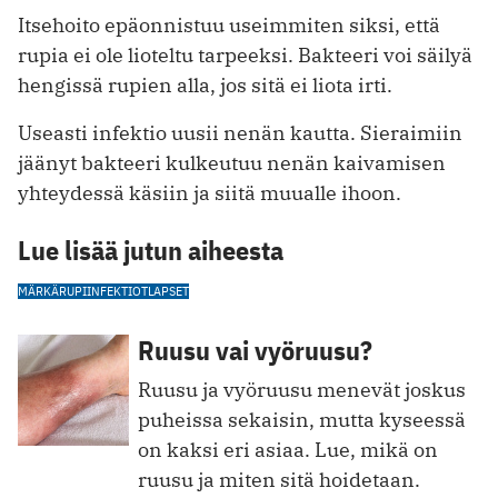
Itsehoito epäonnistuu useimmiten siksi, että
rupia ei ole lioteltu tarpeeksi. Bakteeri voi säilyä
hengissä rupien alla, jos sitä ei liota irti.
Useasti infektio uusii nenän kautta. Sieraimiin
jäänyt bakteeri kulkeutuu nenän kaivamisen
yhteydessä käsiin ja siitä muualle ihoon.
Lue lisää jutun aiheesta
MÄRKÄRUPI
INFEKTIOT
LAPSET
Ruusu vai vyöruusu?
Ruusu ja vyöruusu menevät joskus
puheissa sekaisin, mutta kyseessä
on kaksi eri asiaa. Lue, mikä on
ruusu ja miten sitä hoidetaan.