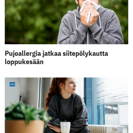
Pujoallergia jatkaa siitepölykautta
loppukesään
UNI