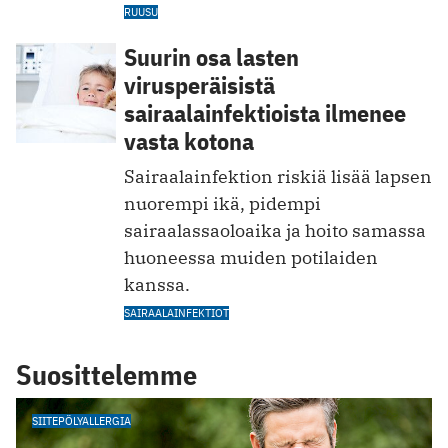
RUUSU
Suurin osa lasten
virusperäisistä
sairaalainfektioista ilmenee
vasta kotona
Sairaalainfektion riskiä lisää lapsen
nuorempi ikä, pidempi
sairaalassaoloaika ja hoito samassa
huoneessa muiden potilaiden
kanssa.
SAIRAALAINFEKTIOT
Suosittelemme
SIITEPÖLYALLERGIA