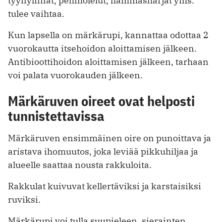
tyynyliinat, pehmolelut, hammasharjat yms.
tulee vaihtaa.
Kun lapsella on märkärupi, kannattaa odottaa 2
vuorokautta itsehoidon aloittamisen jälkeen.
Antibioottihoidon aloittamisen jälkeen, tarhaan
voi palata vuorokauden jälkeen.
Märkäruven oireet ovat helposti
tunnistettavissa
Märkäruven ensimmäinen oire on punoittava ja
aristava ihomuutos, joka leviää pikkuhiljaa ja
alueelle saattaa nousta rakkuloita.
Rakkulat kuivuvat kellertäviksi ja karstaisiksi
ruviksi.
Märkärupi voi tulla suupieleen, sierainten