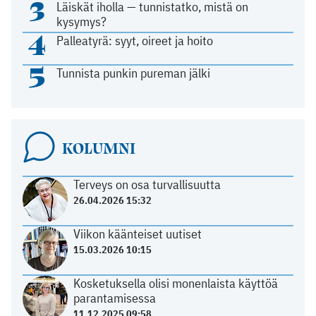
3
Läiskät iholla — tunnistatko, mistä on
kysymys?
4
Palleatyrä: syyt, oireet ja hoito
5
Tunnista punkin pureman jälki
KOLUMNI
Terveys on osa turvallisuutta
26.04.2026 15:32
Viikon käänteiset uutiset
15.03.2026 10:15
Kosketuksella olisi monenlaista käyttöä
parantamisessa
11.12.2025 09:58