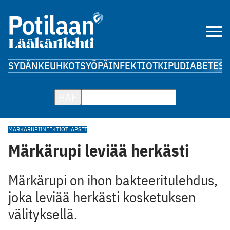
SYDÄN
KEUHKOT
SYÖPÄ
INFEKTIOT
KIPU
DIABETES
A
HAE
MÄRKÄRUPI
INFEKTIOT
LAPSET
Märkärupi leviää herkästi
Märkärupi on ihon bakteeritulehdus,
joka leviää herkästi kosketuksen
välityksellä.