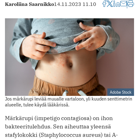
Karoliina Saarnikko
14.11.2023 11.10
Adobe Stock
Jos märkärupi leviää muualle vartaloon, yli kuuden senttimetrin
alueelle, tulee käydä lääkärissä.
Märkärupi (impetigo contagiosa) on ihon
bakteeritulehdus. Sen aiheuttaa yleensä
stafylokokki (Staphylococcus aureus) tai A-