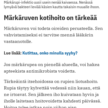
Märkärupi-infektio uusii usein nenää kaivaessa. Nenässä
lymyävä bakteeri leviää käsien kautta takaisin muualle ihoon.
Märkäruven kotihoito on tärkeää
Märkäruven voi todeta oireiden perusteella. Sen
vahvistamiseksi ei tarvitse mennä lääkärin
vastaanotolle.
Lue lisää:
Kutittaa, onko minulla syyhy?
Jos märkärupea on pienellä alueella, voi hakea
apteekista antimikrobista voidetta.
Tärkeäintä itsehoidossa on rupien liotushoito.
Rupia täytyy kylvettää vedessä niin kauan, että
ne irtoavat. Sen jälkeen iho kuivataan hyvin ja
iholle laitetaan hoitovoidetta kahdesti päivässä.
Hoitoa tulee jatkaa noin viikon ajan.