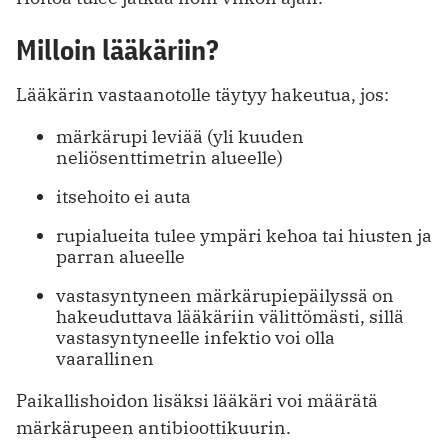
Milloin lääkäriin?
Lääkärin vastaanotolle täytyy hakeutua, jos:
märkärupi leviää (yli kuuden
neliösenttimetrin alueelle)
itsehoito ei auta
rupialueita tulee ympäri kehoa tai hiusten ja
parran alueelle
vastasyntyneen märkärupiepäilyssä on
hakeuduttava lääkäriin välittömästi, sillä
vastasyntyneelle infektio voi olla
vaarallinen
Paikallishoidon lisäksi lääkäri voi määrätä
märkärupeen antibioottikuurin.