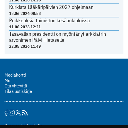
Kurkista Lääkäripäivien 2027 ohjelmaan
18.06.2026 08:58
Poikkeuksia toimiston kesäaukioloissa
11.06.2026 12:21
Tasavallan presidentti on myöntänyt arkkiatrin
arvonimen Päivi Hietaselle
22.05.2026 11:49
Mediakortti
Me
Ota yhteyttä
Tilaa uutiskirje
Suomen Lääkäriliitto