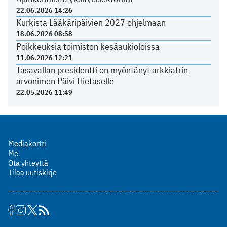
22.06.2026 14:26
Kurkista Lääkäripäivien 2027 ohjelmaan
18.06.2026 08:58
Poikkeuksia toimiston kesäaukioloissa
11.06.2026 12:21
Tasavallan presidentti on myöntänyt arkkiatrin
arvonimen Päivi Hietaselle
22.05.2026 11:49
Mediakortti
Me
Ota yhteyttä
Tilaa uutiskirje