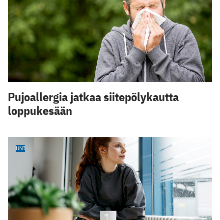
Pujoallergia jatkaa siitepölykautta
loppukesään
UNI