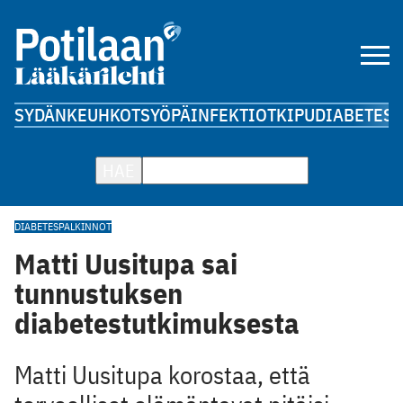
SYDÄN
KEUHKOT
SYÖPÄ
INFEKTIOT
KIPU
DIABETES
A
HAE
DIABETES
PALKINNOT
Matti Uusitupa sai
tunnustuksen
diabetestutkimuksesta
Matti Uusitupa korostaa, että