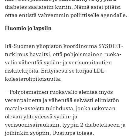
diabetes saataisiin kuriin. Nämä asiat pitäisi
ottaa entistä vahvemmin poliittiselle agendalle.
Huomio jo lapsiin
Itä-Suomen yliopiston koordinoima SYSDIET-
tutkimus havaitsi, että pohjoismainen ruoka­
valio vähentää sydän- ja verisuonitautien
riskitekijöitä. Erityisesti se korjaa LDL-
kolesterolipitoisuutta.
– Pohjoismainen ruokavalio alentaa myös
verenpainetta ja vähentää selvästi elimistön
matala-asteista tulehdusta, jonka uskotaan
olevan yhteydessä sydän- ja
verisuonisairauksiin, tyypin 2 diabetekseen ja
joihinkin syöpiin, Uusitupa toteaa.