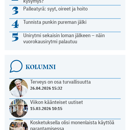
kysymys?
3
Palleatyrä: syyt, oireet ja hoito
4
Tunnista punkin pureman jälki
5
Unirytmi sekaisin loman jälkeen – näin
vuorokausirytmi palautuu
KOLUMNI
Terveys on osa turvallisuutta
26.04.2026 15:32
Viikon käänteiset uutiset
15.03.2026 10:15
Kosketuksella olisi monenlaista käyttöä
parantamisessa