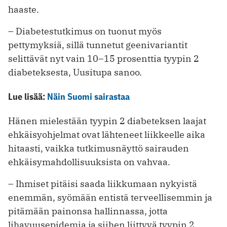
haaste.
– Diabetestutkimus on tuonut myös
pettymyksiä, sillä tunnetut geenivariantit
selittävät nyt vain 10–15 prosenttia tyypin 2
diabeteksesta, Uusitupa sanoo.
Lue lisää:
Näin Suomi sairastaa
Hänen mielestään tyypin 2 diabeteksen laajat
ehkäisyohjelmat ovat lähteneet liikkeelle aika
hitaasti, vaikka tutkimus­näyttö sairauden
ehkäisymahdollisuuksista on vahvaa.
– Ihmiset pitäisi saada liikkumaan nykyistä
enemmän, syömään entistä terveellisemmin ja
pitämään painonsa hallinnassa, jotta
lihavuusepidemia ja siihen liittyvä tyypin 2