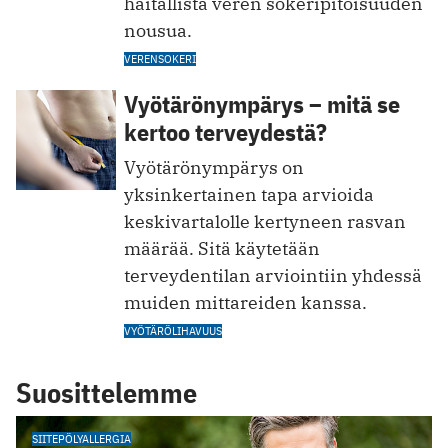
haitallista veren sokeripitoisuuden
nousua.
VERENSOKERI
Vyötärönympärys – mitä se
kertoo terveydestä?
Vyötärönympärys on
yksinkertainen tapa arvioida
keskivartalolle kertyneen rasvan
määrää. Sitä käytetään
terveydentilan arviointiin yhdessä
muiden mittareiden kanssa.
VYÖTÄRÖLIHAVUUS
Suosittelemme
SIITEPÖLYALLERGIA