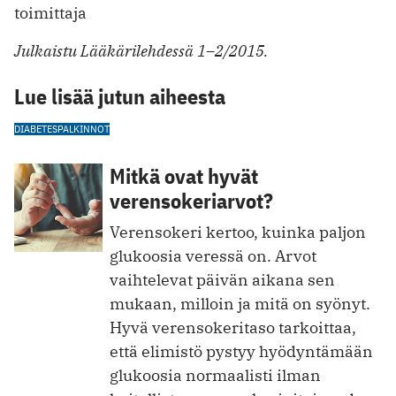
toimittaja
Julkaistu Lääkärilehdessä 1–2/2015.
Lue lisää jutun aiheesta
DIABETES
PALKINNOT
Mitkä ovat hyvät
verensokeriarvot?
Verensokeri kertoo, kuinka paljon
glukoosia veressä on. Arvot
vaihtelevat päivän aikana sen
mukaan, milloin ja mitä on syönyt.
Hyvä verensokeritaso tarkoittaa,
että elimistö pystyy hyödyntämään
glukoosia normaalisti ilman