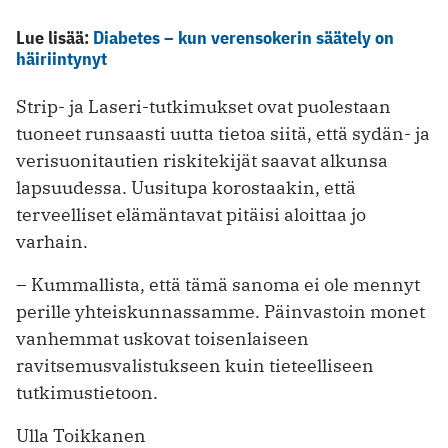
Lue lisää:
Diabetes – kun verensokerin säätely on
häiriintynyt
Strip- ja Laseri-tutkimukset ovat puolestaan
tuoneet runsaasti uutta tietoa siitä, että sydän- ja
verisuonitautien riskitekijät ­saavat alkunsa
lapsuudessa. Uusitupa korostaakin, että
terveelliset elämäntavat pitäisi aloittaa jo
varhain.
– Kummallista, että tämä sanoma ei ole mennyt
perille yhteis­kunnassamme. Päinvastoin monet
vanhemmat uskovat toisenlaiseen
ravitsemusvalistukseen kuin tieteelliseen
tutkimustietoon.
Ulla Toikkanen