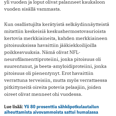
yli vuoden ja loput olivat palanneet kaukaloon
vuoden sisällä vammasta.
Kun osallistujilta kerätyistä selkäydinnäytteistä
mitattiin keskeisiä keskushermostovaurioista
kertovia merkkiaineita, kahden merkkiaineen
pitoisuuksissa havaittiin jääkiekkoilijoilla
poikkeavuuksia. Nämä olivat NFL-
neurofilamenttiproteiini, jonka pitoisuus oli
suurentunut, ja beeta-amyloidiproteiini, jonka
pitoisuus oli pienentynyt. Erot havaittiin
verrattuna terveisiin, mutta myös verrattaessa
pitkittyneitä oireita potevia pelaajiin, joiden
oireet olivat menneet ohi vuodessa.
Lue lisää:
Yli 80 prosenttia sähköpotkulautailun
aiheuttamista aivovammoista sattui humalassa