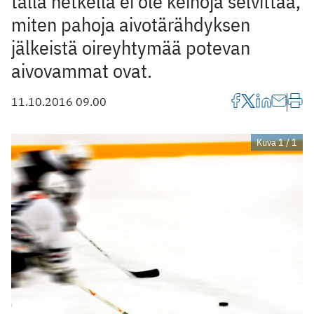
tällä hetkellä ei ole keinoja selvittää,
miten pahoja aivotärähdyksen
jälkeistä oireyhtymää potevan
aivovammat ovat.
11.10.2016 09.00
Kuva 1 / 1