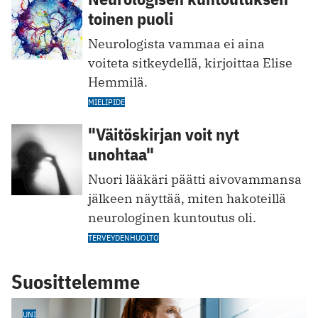
toinen puoli
Neurologista vammaa ei aina
voiteta sitkeydellä, kirjoittaa Elise
Hemmilä.
MIELIPIDE
"Väitöskirjan voit nyt
unohtaa"
Nuori lääkäri päätti aivovammansa
jälkeen näyttää, miten hakoteillä
neurologinen kuntoutus oli.
TERVEYDENHUOLTO
Suosittelemme
UNI