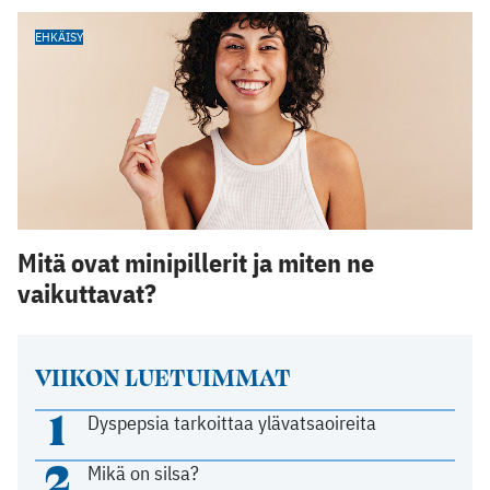
EHKÄISY
Mitä ovat minipillerit ja miten ne
vaikuttavat?
VIIKON LUETUIMMAT
1
Dyspepsia tarkoittaa ylävatsaoireita
2
Mikä on silsa?