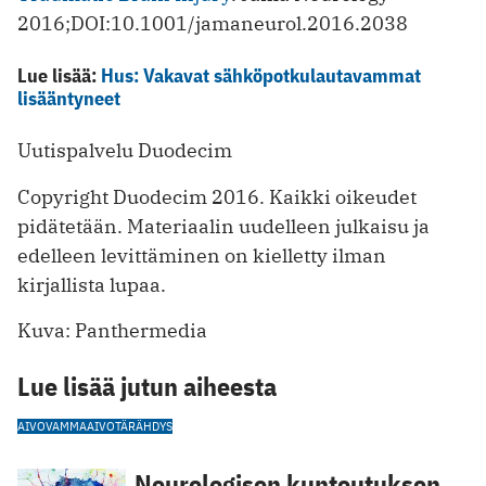
2016;DOI:10.1001/jamaneurol.2016.2038
Lue lisää:
Hus: Vakavat sähköpotkulautavammat
lisääntyneet
Uutispalvelu Duodecim
Copyright Duodecim 2016. Kaikki oikeudet
pidätetään. Materiaalin uudelleen julkaisu ja
edelleen levittäminen on kielletty ilman
kirjallista lupaa.
Kuva: Panthermedia
Lue lisää jutun aiheesta
AIVOVAMMA
AIVOTÄRÄHDYS
Neurologisen kuntoutuksen