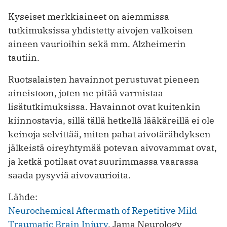
Kyseiset merkkiaineet on aiemmissa
tutkimuksissa yhdistetty aivojen valkoisen
aineen vaurioihin sekä mm. Alzheimerin
tautiin.
Ruotsalaisten havainnot perustuvat pieneen
aineistoon, joten ne pitää varmistaa
lisätutkimuksissa. Havainnot ovat kuitenkin
kiinnostavia, sillä tällä hetkellä lääkäreillä ei ole
keinoja selvittää, miten pahat aivotärähdyksen
jälkeistä oireyhtymää potevan aivovammat ovat,
ja ketkä potilaat ovat suurimmassa vaarassa
saada pysyviä aivovaurioita.
Lähde:
Neurochemical Aftermath of Repetitive Mild
Traumatic Brain Injury
. Jama Neurology