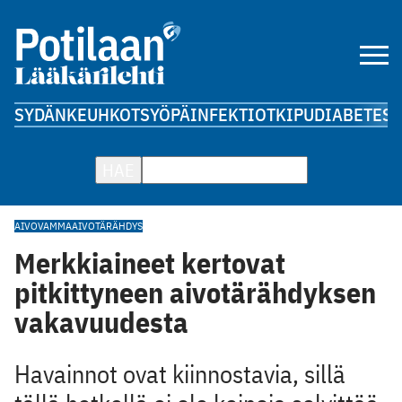
SYDÄN
KEUHKOT
SYÖPÄ
INFEKTIOT
KIPU
DIABETES
A
HAE
AIVOVAMMA
AIVOTÄRÄHDYS
Merkkiaineet kertovat
pitkittyneen aivotärähdyksen
vakavuudesta
Havainnot ovat kiinnostavia, sillä