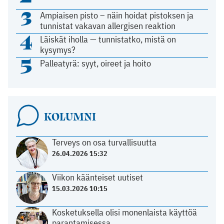
3
Ampiaisen pisto – näin hoidat pistoksen ja
tunnistat vakavan allergisen reaktion
4
Läiskät iholla — tunnistatko, mistä on
kysymys?
5
Palleatyrä: syyt, oireet ja hoito
KOLUMNI
Terveys on osa turvallisuutta
26.04.2026 15:32
Viikon käänteiset uutiset
15.03.2026 10:15
Kosketuksella olisi monenlaista käyttöä
parantamisessa