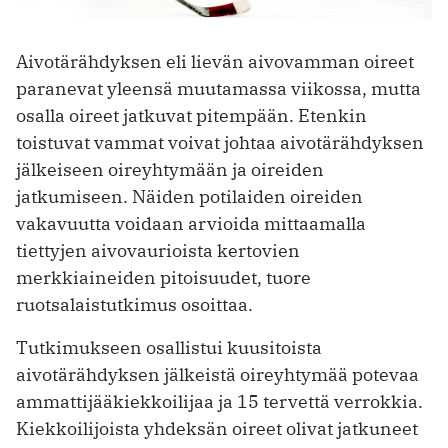
Aivotärähdyksen eli lievän aivovamman oireet
paranevat yleensä muutamassa viikossa, mutta
osalla oireet jatkuvat pitempään. Etenkin
toistuvat vammat voivat johtaa aivotärähdyksen
jälkeiseen oireyhtymään ja oireiden
jatkumiseen. Näiden potilaiden oireiden
vakavuutta voidaan arvioida mittaamalla
tiettyjen aivovaurioista kertovien
merkkiaineiden pitoisuudet, tuore
ruotsalaistutkimus osoittaa.
Tutkimukseen osallistui kuusitoista
aivotärähdyksen jälkeistä oireyhtymää potevaa
ammattijääkiekkoilijaa ja 15 tervettä verrokkia.
Kiekkoilijoista yhdeksän oireet olivat jatkuneet