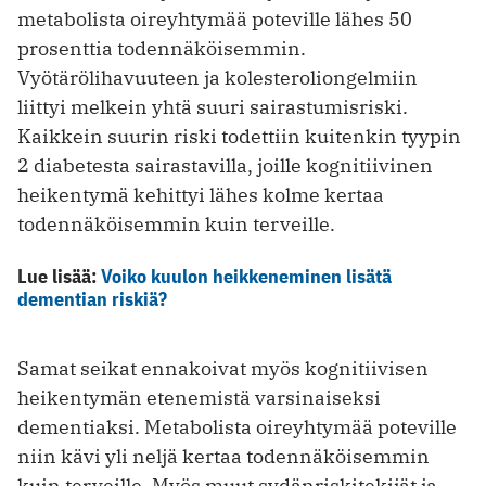
metabolista oireyhtymää poteville lähes 50
prosenttia todennäköisemmin.
Vyötärölihavuuteen ja kolesteroliongelmiin
liittyi melkein yhtä suuri sairastumisriski.
Kaikkein suurin riski todettiin kuitenkin tyypin
2 diabetesta sairastavilla, joille kognitiivinen
heikentymä kehittyi lähes kolme kertaa
todennäköisemmin kuin terveille.
Lue lisää:
Voiko kuulon heikkeneminen lisätä
dementian riskiä?
Samat seikat ennakoivat myös kognitiivisen
heikentymän etenemistä varsinaiseksi
dementiaksi. Metabolista oireyhtymää poteville
niin kävi yli neljä kertaa todennäköisemmin
kuin terveille. Myös muut sydänriskitekijät ja