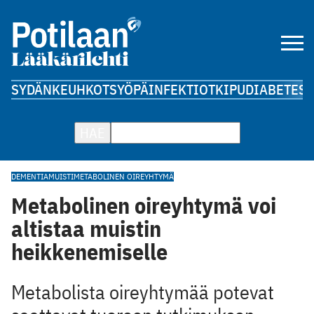
SYDÄN
KEUHKOT
SYÖPÄ
INFEKTIOT
KIPU
DIABETES
A
HAE
DEMENTIA
MUISTI
METABOLINEN OIREYHTYMÄ
Metabolinen oireyhtymä voi
altistaa muistin
heikkenemiselle
Metabolista oireyhtymää potevat