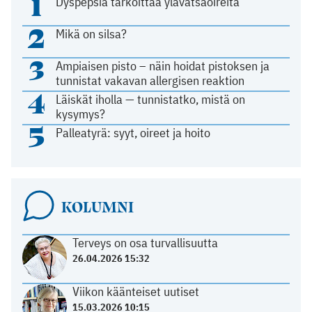
1
Dyspepsia tarkoittaa ylävatsaoireita
2
Mikä on silsa?
3
Ampiaisen pisto – näin hoidat pistoksen ja
tunnistat vakavan allergisen reaktion
4
Läiskät iholla — tunnistatko, mistä on
kysymys?
5
Palleatyrä: syyt, oireet ja hoito
KOLUMNI
Terveys on osa turvallisuutta
26.04.2026 15:32
Viikon käänteiset uutiset
15.03.2026 10:15