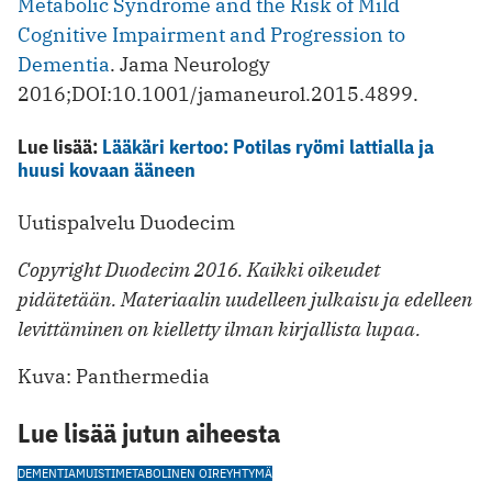
Metabolic Syndrome and the Risk of Mild
Cognitive Impairment and Progression to
Dementia
. Jama Neurology
2016;DOI:10.1001/jamaneurol.2015.4899.
Lue lisää:
Lääkäri kertoo: Potilas ryömi lattialla ja
huusi kovaan ääneen
Uutispalvelu Duodecim
Copyright Duodecim 2016. Kaikki oikeudet
pidätetään. Materiaalin uudelleen julkaisu ja edelleen
levittäminen on kielletty ilman kirjallista lupaa.
Kuva: Panthermedia
Lue lisää jutun aiheesta
DEMENTIA
MUISTI
METABOLINEN OIREYHTYMÄ