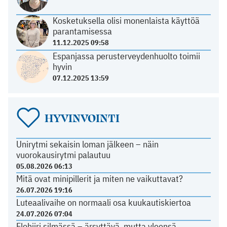
Kosketuksella olisi monenlaista käyttöä
parantamisessa
11.12.2025 09:58
Espanjassa perusterveydenhuolto toimii
hyvin
07.12.2025 13:59
HYVINVOINTI
Unirytmi sekaisin loman jälkeen – näin
vuorokausirytmi palautuu
05.08.2026 06:13
Mitä ovat minipillerit ja miten ne vaikuttavat?
26.07.2026 19:16
Luteaalivaihe on normaali osa kuukautiskiertoa
24.07.2026 07:04
Elohiiri silmässä – ärsyttävä, mutta yleensä