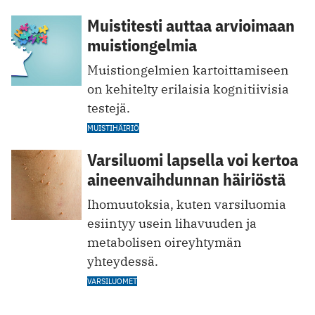
Muistitesti auttaa arvioimaan
muistiongelmia
Muistiongelmien kartoittamiseen
on kehitelty erilaisia kognitiivisia
testejä.
MUISTIHÄIRIÖ
Varsiluomi lapsella voi kertoa
aineenvaihdunnan häiriöstä
Ihomuutoksia, kuten varsiluomia
esiintyy usein lihavuuden ja
metabolisen oireyhtymän
yhteydessä.
VARSILUOMET