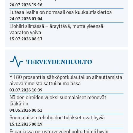
26.07.2026 19:16
Luteaalivaihe on normaali osa kuukautiskiertoa
24.07.2026 07:04
Elohiiri silmässä – ärsyttävä, mutta yleensä
vaaraton vaiva
15.07.2026 08:17
TERVEYDENHUOLTO
Yli 80 prosenttia sähköpotkulautailun aiheuttamista
aivovammoista sattui humalassa
03.07.2026 10:39
Näiden oireiden vuoksi suomalaiset menevät
lääkäriin
04.05.2026 08:52
Suomalaisen tehohoidon tulokset ovat hyviä
15.12.2025 08:19
Espanjassa perusterveydenhuolto toimii hyvin