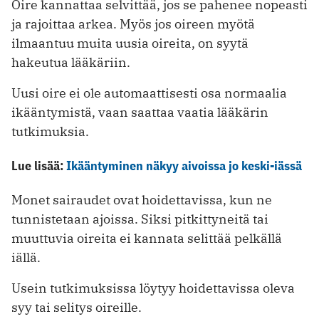
Oire kannattaa selvittää, jos se pahenee nopeasti
ja rajoittaa arkea. Myös jos oireen myötä
ilmaantuu muita uusia oireita, on syytä
hakeutua lääkäriin.
Uusi oire ei ole automaattisesti osa normaalia
ikääntymistä, vaan saattaa vaatia lääkärin
tutkimuksia.
Lue lisää:
Ikääntyminen näkyy aivoissa jo keski-iässä
Monet sairaudet ovat hoidettavissa, kun ne
tunnistetaan ajoissa. Siksi pitkittyneitä tai
muuttuvia oireita ei kannata selittää pelkällä
iällä.
Usein tutkimuksissa löytyy hoidettavissa oleva
syy tai selitys oireille.