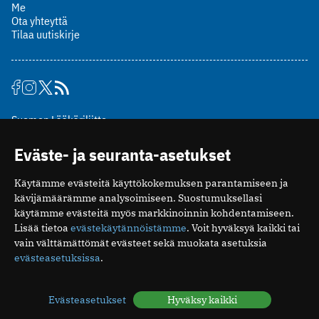
Me
Ota yhteyttä
Tilaa uutiskirje
Suomen Lääkäriliitto
Mäkelänkatu 2, PL 49
Eväste- ja seuranta-asetukset
00510 Helsinki
puh. (09) 393 091
Käytämme evästeitä käyttökokemuksen parantamiseen ja
toimitus@potilaanlaakarilehti.fi
kävijämäärämme analysoimiseen. Suostumuksellasi
käytämme evästeitä myös markkinoinnin kohdentamiseen.
ISSN 2323-9476
Lisää tietoa
evästekäytännöistämme
. Voit hyväksyä kaikki tai
vain välttämättömät evästeet sekä muokata asetuksia
evästeasetuksissa
.
Evästeasetukset
Hyväksy kaikki