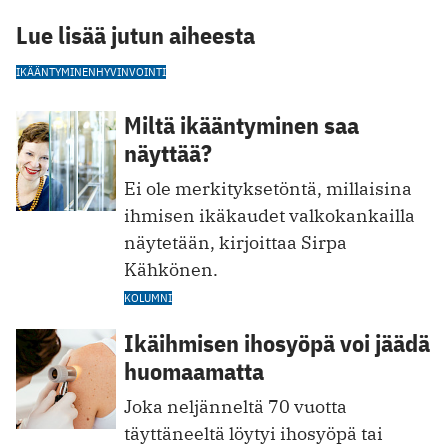
Lue lisää jutun aiheesta
IKÄÄNTYMINEN
HYVINVOINTI
Miltä ikääntyminen saa
näyttää?
Ei ole merkityksetöntä, millaisina
ihmisen ikäkaudet valkokankailla
näytetään, kirjoittaa Sirpa
Kähkönen.
KOLUMNI
Ikäihmisen ihosyöpä voi jäädä
huomaamatta
Joka neljänneltä 70 vuotta
täyttäneeltä löytyi ihosyöpä tai