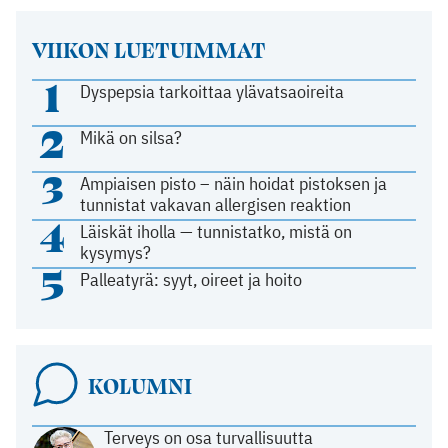
VIIKON LUETUIMMAT
1
Dyspepsia tarkoittaa ylävatsaoireita
2
Mikä on silsa?
3
Ampiaisen pisto – näin hoidat pistoksen ja
tunnistat vakavan allergisen reaktion
4
Läiskät iholla — tunnistatko, mistä on
kysymys?
5
Palleatyrä: syyt, oireet ja hoito
KOLUMNI
Terveys on osa turvallisuutta