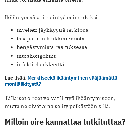
Ikääntyessä voi esiintyä esimerkiksi:
nivelten jäykkyyttä tai kipua
tasapainon heikkenemistä
hengästymistä rasituksessa
muistiongelmia
infektioherkkyyttä
Lue lisää:
Merkitseekö ikääntyminen vääjäämättä
monilääkitystä?
Tällaiset oireet voivat liittyä ikääntymiseen,
mutta ne eivät aina selity pelkästään sillä.
Milloin oire kannattaa tutkituttaa?