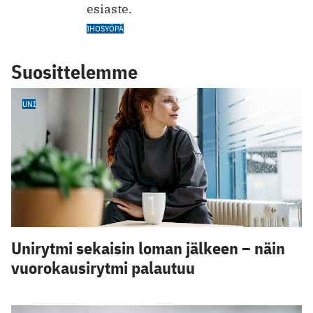
esiaste.
IHOSYÖPÄ
Suosittelemme
UNI
Unirytmi sekaisin loman jälkeen – näin
vuorokausirytmi palautuu