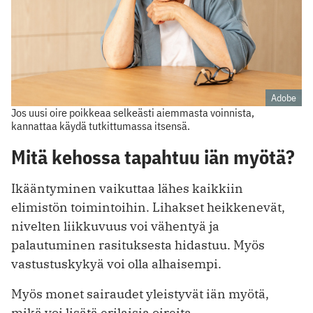
Adobe
Jos uusi oire poikkeaa selkeästi aiemmasta voinnista,
kannattaa käydä tutkittumassa itsensä.
Mitä kehossa tapahtuu iän myötä?
Ikääntyminen vaikuttaa lähes kaikkiin
elimistön toimintoihin. Lihakset heikkenevät,
nivelten liikkuvuus voi vähentyä ja
palautuminen rasituksesta hidastuu. Myös
vastustuskykyä voi olla alhaisempi.
Myös monet sairaudet yleistyvät iän myötä,
mikä voi lisätä erilaisia oireita.