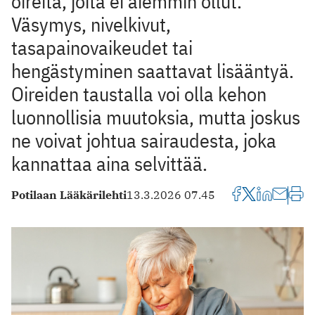
oireita, joita ei aiemmin ollut.
Väsymys, nivelkivut,
tasapainovaikeudet tai
hengästyminen saattavat lisääntyä.
Oireiden taustalla voi olla kehon
luonnollisia muutoksia, mutta joskus
ne voivat johtua sairaudesta, joka
kannattaa aina selvittää.
Potilaan Lääkärilehti
13.3.2026 07.45