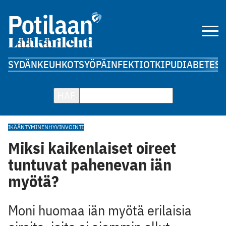
SYDÄN
KEUHKOT
SYÖPÄ
INFEKTIOT
KIPU
DIABETES
A
HAE
IKÄÄNTYMINEN
HYVINVOINTI
Miksi kaikenlaiset oireet
tuntuvat pahenevan iän
myötä?
Moni huomaa iän myötä erilaisia