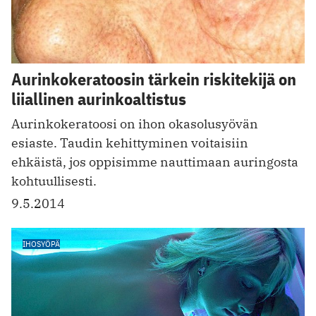
Aurinkokeratoosin tärkein riskitekijä on
liiallinen aurinkoaltistus
Aurinkokeratoosi on ihon okasolusyövän
esiaste. Taudin kehittyminen voitaisiin
ehkäistä, jos oppisimme nauttimaan auringosta
kohtuullisesti.
9.5.2014
IHOSYÖPÄ