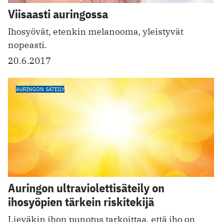
Viisaasti auringossa
Ihosyövät, etenkin melanooma, yleistyvät
nopeasti.
20.6.2017
AURINGON SÄTEILY
Auringon ultraviolettisäteily on
ihosyöpien tärkein riskitekijä
Lieväkin ihon punotus tarkoittaa, että iho on