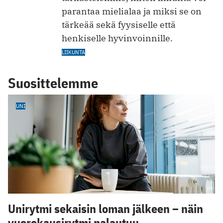
parantaa mielialaa ja miksi se on
tärkeää sekä fyysiselle että
henkiselle hyvinvoinnille.
LIIKUNTA
Suosittelemme
UNI
Unirytmi sekaisin loman jälkeen – näin
vuorokausirytmi palautuu