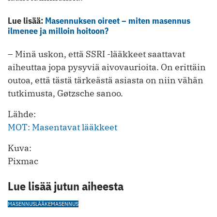
Lue lisää:
Masennuksen oireet – miten masennus
ilmenee ja milloin hoitoon?
– Minä uskon, että SSRI -lääkkeet saattavat
aiheuttaa jopa pysyviä aivovaurioita. On erittäin
outoa, että tästä tärkeästä asiasta on niin vähän
tutkimusta, Gøtzsche sanoo.
Lähde:
MOT: Masentavat lääkkeet
Kuva:
Pixmac
Lue lisää jutun aiheesta
MASENNUSLÄÄKE
MASENNUS