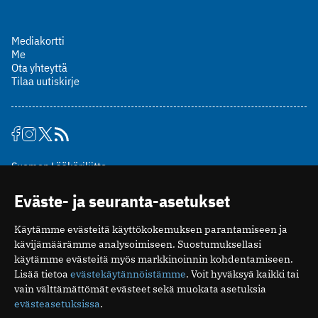
Mediakortti
Me
Ota yhteyttä
Tilaa uutiskirje
Suomen Lääkäriliitto
Mäkelänkatu 2, PL 49
Eväste- ja seuranta-asetukset
00510 Helsinki
puh. (09) 393 091
Käytämme evästeitä käyttökokemuksen parantamiseen ja
toimitus@potilaanlaakarilehti.fi
kävijämäärämme analysoimiseen. Suostumuksellasi
käytämme evästeitä myös markkinoinnin kohdentamiseen.
ISSN 2323-9476
Lisää tietoa
evästekäytännöistämme
. Voit hyväksyä kaikki tai
vain välttämättömät evästeet sekä muokata asetuksia
evästeasetuksissa
.