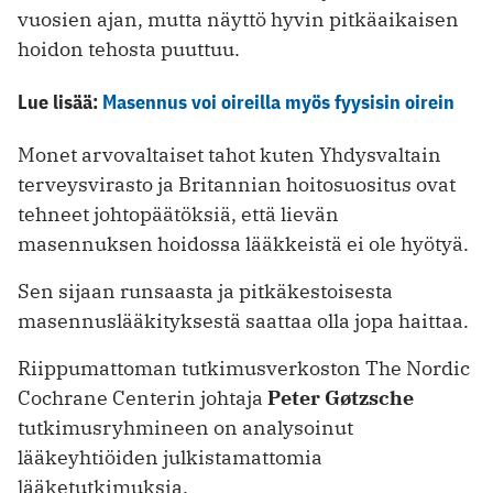
vuosien ajan, mutta näyttö hyvin pitkäaikaisen
hoidon tehosta puuttuu.
Lue lisää:
Masennus voi oireilla myös fyysisin oirein
Monet arvovaltaiset tahot kuten Yhdysvaltain
terveysvirasto ja Britannian hoitosuositus ovat
tehneet johtopäätöksiä, että lievän
masennuksen hoidossa lääkkeistä ei ole hyötyä.
Sen sijaan runsaasta ja pitkäkestoisesta
masennuslääkityksestä saattaa olla jopa haittaa.
Riippumattoman tutkimusverkoston The Nordic
Cochrane Centerin johtaja
Peter Gøtzsche
tutkimusryhmineen on analysoinut
lääkeyhtiöiden julkistamattomia
lääketutkimuksia.