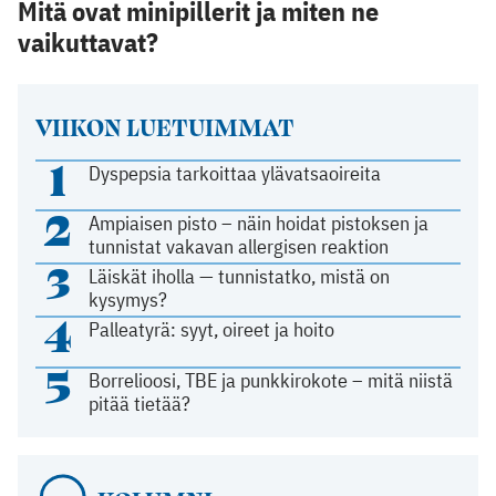
Mitä ovat minipillerit ja miten ne
vaikuttavat?
VIIKON LUETUIMMAT
1
Dyspepsia tarkoittaa ylävatsaoireita
2
Ampiaisen pisto – näin hoidat pistoksen ja
tunnistat vakavan allergisen reaktion
3
Läiskät iholla — tunnistatko, mistä on
kysymys?
4
Palleatyrä: syyt, oireet ja hoito
5
Borrelioosi, TBE ja punkkirokote – mitä niistä
pitää tietää?