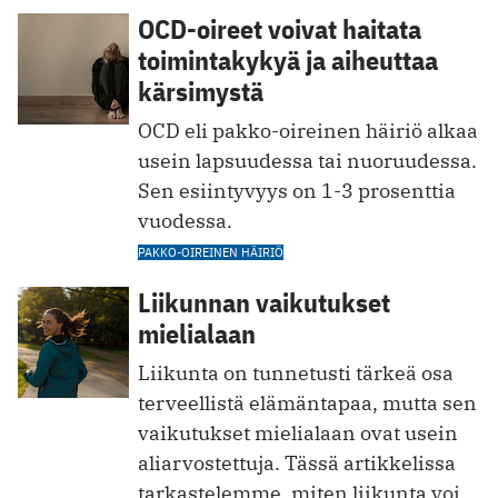
OCD-oireet voivat haitata
toimintakykyä ja aiheuttaa
kärsimystä
OCD eli pakko-oireinen häiriö alkaa
usein lapsuudessa tai nuoruudessa.
Sen esiintyvyys on 1-3 prosenttia
vuodessa.
PAKKO-OIREINEN HÄIRIÖ
Liikunnan vaikutukset
mielialaan
Liikunta on tunnetusti tärkeä osa
terveellistä elämäntapaa, mutta sen
vaikutukset mielialaan ovat usein
aliarvostettuja. Tässä artikkelissa
tarkastelemme, miten liikunta voi