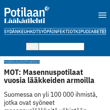
SYDÄN
KEUHKOT
SYÖPÄ
INFEKTIOT
KIPU
DIABETES
A
HAE
MASENNUSLÄÄKE
MASENNUS
MOT: Masennuspotilaat
vuosia lääkkeiden armoilla
Suomessa on yli 100 000 ihmistä,
jotka ovat syöneet