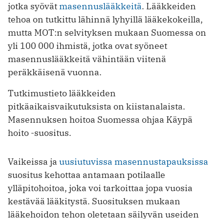
jotka syövät
masennuslääkkeitä
. Lääkkeiden
tehoa on tutkittu lähinnä lyhyillä lääkekokeilla,
mutta MOT:n selvityksen mukaan Suomessa on
yli 100 000 ihmistä, jotka ovat syöneet
masennuslääkkeitä vähintään viitenä
peräkkäisenä vuonna.
Tutkimustieto lääkkeiden
pitkäaikaisvaikutuksista on kiistanalaista.
Masennuksen hoitoa Suomessa ohjaa Käypä
hoito -suositus.
Vaikeissa ja
uusiutuvissa masennustapauksissa
suositus kehottaa antamaan potilaalle
ylläpitohoitoa, joka voi tarkoittaa jopa vuosia
kestävää lääkitystä. Suosituksen mukaan
lääkehoidon tehon oletetaan säilyvän useiden