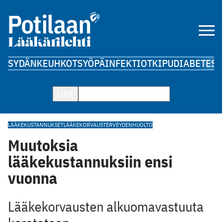
SYDÄN
KEUHKOT
SYÖPÄ
INFEKTIOT
KIPU
DIABETES
A
HAE
LÄÄKEKUSTANNUKSET
LÄÄKEKORVAUS
TERVEYDENHUOLTO
Muutoksia
lääkekustannuksiin ensi
vuonna
Lääkekorvausten alkuomavastuuta