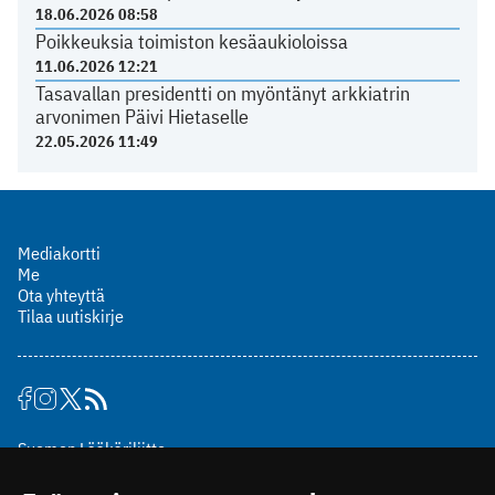
18.06.2026 08:58
Poikkeuksia toimiston kesäaukioloissa
11.06.2026 12:21
Tasavallan presidentti on myöntänyt arkkiatrin
arvonimen Päivi Hietaselle
22.05.2026 11:49
Mediakortti
Me
Ota yhteyttä
Tilaa uutiskirje
Suomen Lääkäriliitto
Mäkelänkatu 2, PL 49