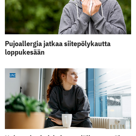
Pujoallergia jatkaa siitepölykautta
loppukesään
UNI