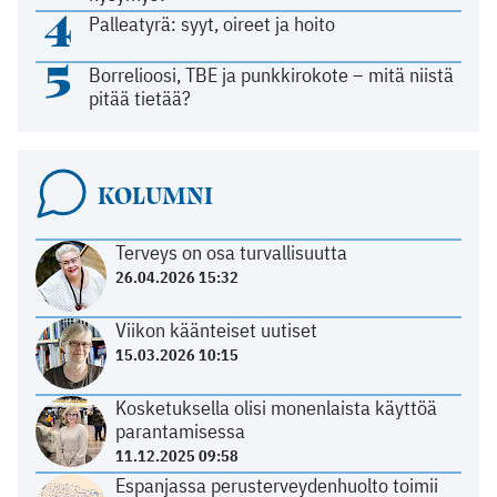
4
Palleatyrä: syyt, oireet ja hoito
5
Borrelioosi, TBE ja punkkirokote – mitä niistä
pitää tietää?
KOLUMNI
Terveys on osa turvallisuutta
26.04.2026 15:32
Viikon käänteiset uutiset
15.03.2026 10:15
Kosketuksella olisi monenlaista käyttöä
parantamisessa
11.12.2025 09:58
Espanjassa perusterveydenhuolto toimii