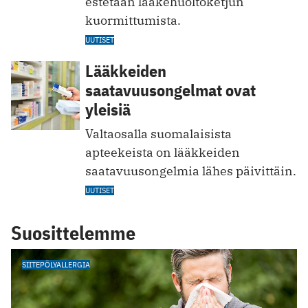
estetään lääkehuoltoketjun
kuormittumista.
UUTISET
Lääkkeiden
saatavuusongelmat ovat
yleisiä
Valtaosalla suomalaisista
apteekeista on lääkkeiden
saatavuusongelmia lähes päivittäin.
UUTISET
Suosittelemme
SIITEPÖLYALLERGIA