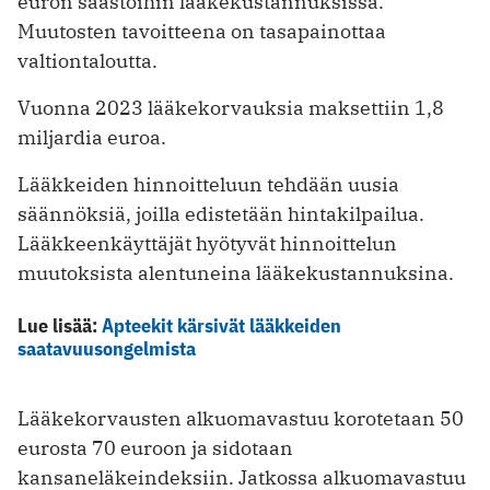
euron säästöihin lääkekustannuksissa.
Muutosten tavoitteena on tasapainottaa
valtiontaloutta.
Vuonna 2023 lääkekorvauksia maksettiin 1,8
miljardia euroa.
Lääkkeiden hinnoitteluun tehdään uusia
säännöksiä, joilla edistetään hintakilpailua.
Lääkkeenkäyttäjät hyötyvät hinnoittelun
muutoksista alentuneina lääkekustannuksina.
Lue lisää:
Apteekit kärsivät lääkkeiden
saatavuusongelmista
Lääkekorvausten alkuomavastuu korotetaan 50
eurosta 70 euroon ja sidotaan
kansaneläkeindeksiin. Jatkossa alkuomavastuu