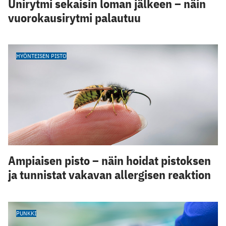
Unirytmi sekaisin loman jälkeen – näin
vuorokausirytmi palautuu
HYÖNTEISEN PISTO
Ampiaisen pisto – näin hoidat pistoksen
ja tunnistat vakavan allergisen reaktion
PUNKKI