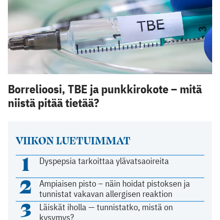
Borrelioosi, TBE ja punkkirokote – mitä
niistä pitää tietää?
VIIKON LUETUIMMAT
1
Dyspepsia tarkoittaa ylävatsaoireita
2
Ampiaisen pisto – näin hoidat pistoksen ja
tunnistat vakavan allergisen reaktion
3
Läiskät iholla — tunnistatko, mistä on
kysymys?