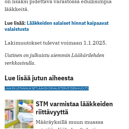
on lisäksi pidettävä varastossa edullisimpia
lääkkeitä.
Lue lisää:
Lääkkeiden salaiset hinnat kaipaavat
valaistusta
Lakimuutokset tulevat voimaan 1.1.2025.
Uutinen on julkaistu aiemmin Lääkärilehden
verkkosivulla.
Lue lisää jutun aiheesta
LÄÄKEKUSTANNUKSET
LÄÄKEKORVAUS
TERVEYDENHUOLTO
STM varmistaa lääkkeiden
riittävyyttä
Määräyksillä muun muassa