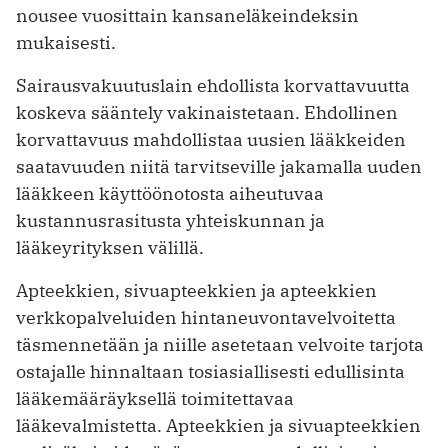
nousee vuosittain kansaneläkeindeksin
mukaisesti.
Sairausvakuutuslain ehdollista korvattavuutta
koskeva sääntely vakinaistetaan. Ehdollinen
korvattavuus mahdollistaa uusien lääkkeiden
saatavuuden niitä tarvitseville jakamalla uuden
lääkkeen käyttöönotosta aiheutuvaa
kustannusrasitusta yhteiskunnan ja
lääkeyrityksen välillä.
Apteekkien, sivuapteekkien ja apteekkien
verkkopalveluiden hintaneuvontavelvoitetta
täsmennetään ja niille asetetaan velvoite tarjota
ostajalle hinnaltaan tosiasiallisesti edullisinta
lääkemääräyksellä toimitettavaa
lääkevalmistetta. Apteekkien ja sivuapteekkien