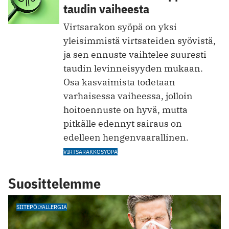
taudin vaiheesta
Virtsarakon syöpä on yksi
yleisimmistä virtsateiden syövistä,
ja sen ennuste vaihtelee suuresti
taudin levinneisyyden mukaan.
Osa kasvaimista todetaan
varhaisessa vaiheessa, jolloin
hoitoennuste on hyvä, mutta
pitkälle edennyt sairaus on
edelleen hengenvaarallinen.
VIRTSARAKKOSYÖPÄ
Suosittelemme
SIITEPÖLYALLERGIA