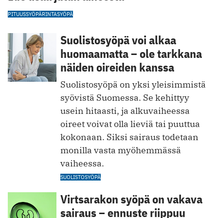
PITUUS
SYÖPÄ
RINTASYÖPÄ
Suolistosyöpä voi alkaa
huomaamatta – ole tarkkana
näiden oireiden kanssa
Suolistosyöpä on yksi yleisimmistä
syövistä Suomessa. Se kehittyy
usein hitaasti, ja alkuvaiheessa
oireet voivat olla lieviä tai puuttua
kokonaan. Siksi sairaus todetaan
monilla vasta myöhemmässä
vaiheessa.
SUOLISTOSYÖPÄ
Virtsarakon syöpä on vakava
sairaus – ennuste riippuu