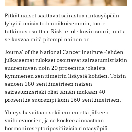
Pitkät naiset saattavat sairastua rintasyöpään
lyhyitä naisia todennäköisemmin, tuore
tutkimus osoittaa. Riski ei ole kovin suuri, mutta
se kasvaa mitä pitempi nainen on.
Journal of the National Cancer Institute -lehden
julkaisemat tulokset osoittavat sairastumisriskin
suurentuvan noin 20 prosenttia jokaista
kymmenen senttimetrin lisäystä kohden. Toisin
sanoen 180-senttimetrisen naisen
sairastumisriski olisi tämän mukaan 40
prosenttia suurempi kuin 160-senttimetrisen.
Yhteys havaitaan sekä ennen että jälkeen
vaihdevuosien, ja se koskee ainoastaan
hormonireseptoripositiivisia rintasyöpiä.