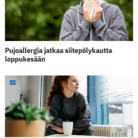
Pujoallergia jatkaa siitepölykautta
loppukesään
UNI