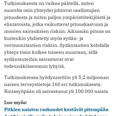
Tutkimuksesta on vaikea päätellä, miten
suurelta osin yhteydet johtuvat osallistujien
pituudesta ja miten paljon ympäristötekijöistä ja
elintavoista, jotka vaikuttavat pituuskasvuun ja
monien sairauksien riskiin. Aikuisiän pituus on
kuitenkin yhdistetty myös sydän- ja
verisuonitautien riskiin. Sydäntautien kohdalla
yhteys tosin kulkee toiseen suuntaan, sillä
sydäntauteihin sairastuvat ovat
todennäköisemmin lyhyitä.
Tutkimuksessa hyödynnettiin yli 5,2 miljoonan
naisen terveystietoja 160 eri tutkimuksesta.
Rintasyöpään oli sairastunut yli 100 000 naista.
Lue myös:
Pitkien naisten raskaudet kestävät pitempään