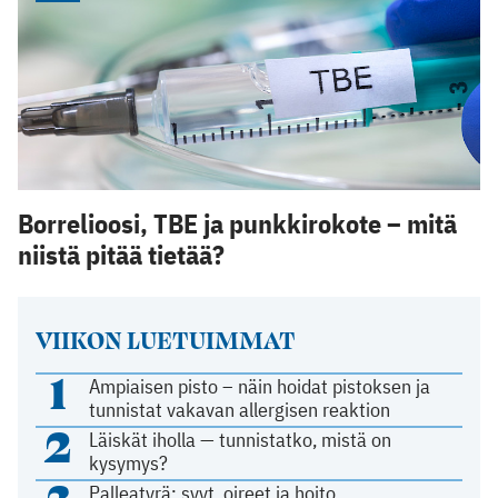
Borrelioosi, TBE ja punkkirokote – mitä
niistä pitää tietää?
VIIKON LUETUIMMAT
1
Ampiaisen pisto – näin hoidat pistoksen ja
tunnistat vakavan allergisen reaktion
2
Läiskät iholla — tunnistatko, mistä on
kysymys?
Palleatyrä: syyt, oireet ja hoito