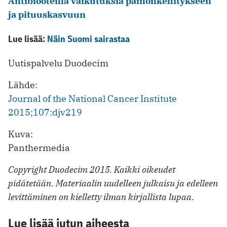
Antibiooteilla vaikutuksia painonkehitykseen
ja pituuskasvuun
Lue lisää:
Näin Suomi sairastaa
Uutispalvelu Duodecim
Lähde:
Journal of the National Cancer Institute
2015;107:djv219
Kuva:
Panthermedia
Copyright Duodecim 2015. Kaikki oikeudet
pidätetään. Materiaalin uudelleen julkaisu ja edelleen
levittäminen on kielletty ilman kirjallista lupaa.
Lue lisää jutun aiheesta