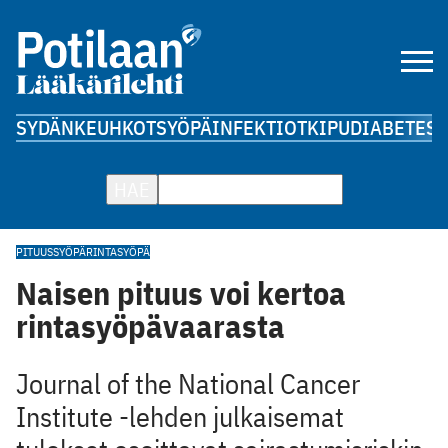
SYDÄN
KEUHKOT
SYÖPÄ
INFEKTIOT
KIPU
DIABETES
A
HAE
PITUUS
SYÖPÄ
RINTASYÖPÄ
Naisen pituus voi kertoa
rintasyöpävaarasta
Journal of the National Cancer
Institute -lehden julkaisemat