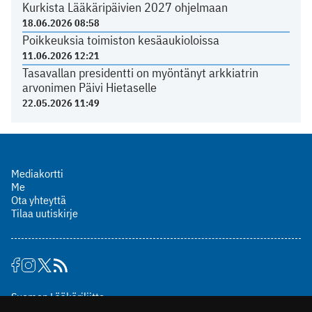
Kurkista Lääkäripäivien 2027 ohjelmaan
18.06.2026 08:58
Poikkeuksia toimiston kesäaukioloissa
11.06.2026 12:21
Tasavallan presidentti on myöntänyt arkkiatrin
arvonimen Päivi Hietaselle
22.05.2026 11:49
Mediakortti
Me
Ota yhteyttä
Tilaa uutiskirje
Suomen Lääkäriliitto