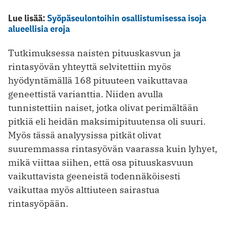
Lue lisää:
Syöpäseulontoihin osallistumisessa isoja
alueellisia eroja
Tutkimuksessa naisten pituuskasvun ja
rintasyövän yhteyttä selvitettiin myös
hyödyntämällä 168 pituuteen vaikuttavaa
geneettistä varianttia. Niiden avulla
tunnistettiin naiset, jotka olivat perimältään
pitkiä eli heidän maksimipituutensa oli suuri.
Myös tässä analyysissa pitkät olivat
suuremmassa rintasyövän vaarassa kuin lyhyet,
mikä viittaa siihen, että osa pituuskasvuun
vaikuttavista geeneistä todennäköisesti
vaikuttaa myös alttiuteen sairastua
rintasyöpään.