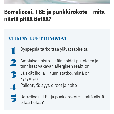
Borrelioosi, TBE ja punkkirokote – mitä
niistä pitää tietää?
VIIKON LUETUIMMAT
1
Dyspepsia tarkoittaa ylävatsaoireita
2
Ampiaisen pisto – näin hoidat pistoksen ja
tunnistat vakavan allergisen reaktion
3
Läiskät iholla — tunnistatko, mistä on
kysymys?
4
Palleatyrä: syyt, oireet ja hoito
5
Borrelioosi, TBE ja punkkirokote – mitä niistä
pitää tietää?