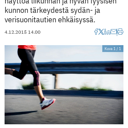
näyttöä liikunnan ja hyvän fyysisen
kunnon tärkeydestä sydän- ja
verisuonitautien ehkäisyssä.
4.12.2015 14.00
Kuva 1 / 1