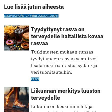
Lue lisää jutun aiheesta
LIIKUNTA
SYDÄN- JA VERISUONISAIRAUDET
Tyydyttynyt rasva on
terveydelle haitallista kovaa
rasvaa
Tutkimusten mukaan runsas
tyydyttyneen rasvan saanti voi
lisätä riskiä sairastua sydän- ja
verisuonitauteihin.
RASVA
Liikunnan merkitys luuston
terveydelle
Liikunta on keskeinen tekijä