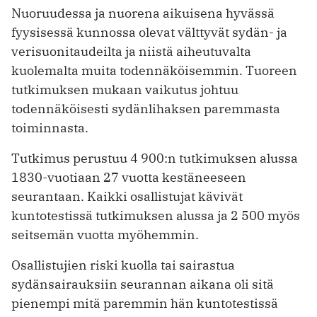
Nuoruudessa ja nuorena aikuisena hyvässä
fyysisessä kunnossa olevat välttyvät sydän- ja
verisuonitaudeilta ja niistä aiheutuvalta
kuolemalta muita todennäköisemmin. Tuoreen
tutkimuksen mukaan vaikutus johtuu
todennäköisesti sydänlihaksen paremmasta
toiminnasta.
Tutkimus perustuu 4 900:n tutkimuksen alussa
1830-vuotiaan 27 vuotta kestäneeseen
seurantaan. Kaikki osallistujat kävivät
kuntotestissä tutkimuksen alussa ja 2 500 myös
seitsemän vuotta myöhemmin.
Osallistujien riski kuolla tai sairastua
sydänsairauksiin seurannan aikana oli sitä
pienempi mitä paremmin hän kuntotestissä