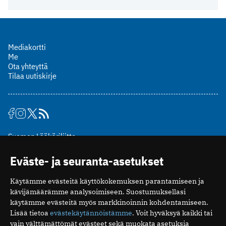
Mediakortti
Me
Ota yhteyttä
Tilaa uutiskirje
Suomen Lääkäriliitto
Mäkelänkatu 2, PL 49
Eväste- ja seuranta-asetukset
00510 Helsinki
puh. (09) 393 091
Käytämme evästeitä käyttökokemuksen parantamiseen ja
toimitus@potilaanlaakarilehti.fi
kävijämäärämme analysoimiseen. Suostumuksellasi
käytämme evästeitä myös markkinoinnin kohdentamiseen.
ISSN 2323-9476
Lisää tietoa
evästekäytännöistämme
. Voit hyväksyä kaikki tai
vain välttämättömät evästeet sekä muokata asetuksia