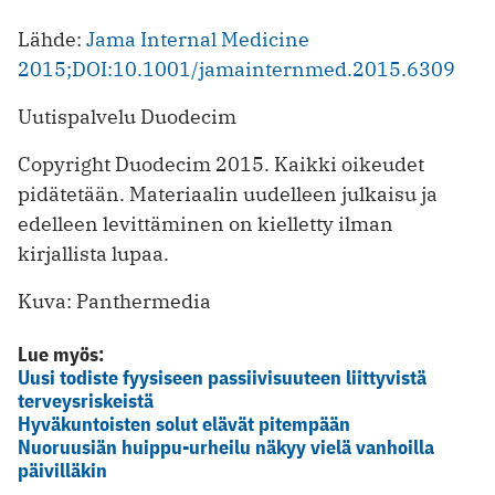
Lähde:
Jama Internal Medicine
2015;DOI:10.1001/jamainternmed.2015.6309
Uutispalvelu Duodecim
Copyright Duodecim 2015. Kaikki oikeudet
pidätetään. Materiaalin uudelleen julkaisu ja
edelleen levittäminen on kielletty ilman
kirjallista lupaa.
Kuva: Panthermedia
Lue myös:
Uusi todiste fyysiseen passiivisuuteen liittyvistä
terveysriskeistä
Hyväkuntoisten solut elävät pitempään
Nuoruusiän huippu-urheilu näkyy vielä vanhoilla
päivilläkin