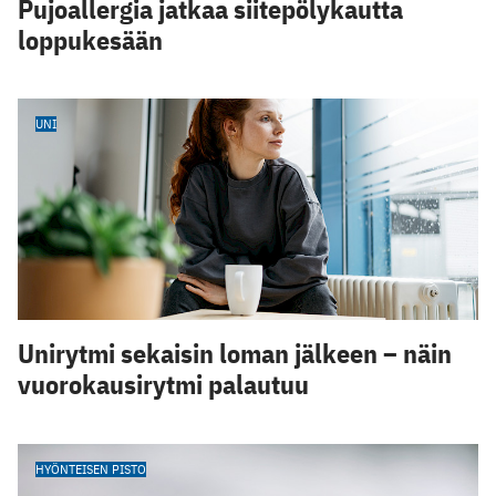
Pujoallergia jatkaa siitepölykautta
loppukesään
UNI
Unirytmi sekaisin loman jälkeen – näin
vuorokausirytmi palautuu
HYÖNTEISEN PISTO