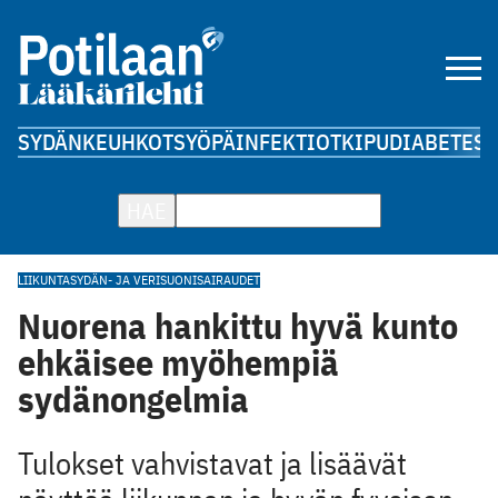
SYDÄN
KEUHKOT
SYÖPÄ
INFEKTIOT
KIPU
DIABETES
A
HAE
LIIKUNTA
SYDÄN- JA VERISUONISAIRAUDET
Nuorena hankittu hyvä kunto
ehkäisee myöhempiä
sydänongelmia
Tulokset vahvistavat ja lisäävät