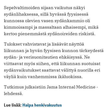
Sepelvaltimoiden sijaan vaikutus näkyi
sydänlihaksessa, sillä hyvässä fyysisessä
kunnossa olevien vasen sydänkammio oli
kimmoisampi ja massaltaan alhaisempi, mikä
kertoo pienemmästä sydänoireiden riskistä.
Tulokset vahvistavat ja lisäävät näyttöä
liikunnan ja hyvän fyysisen kunnon tärkeydestä
sydän- ja verisuonitautien ehkäisyssä. Ne
viittaavat myös siihen, että liikunnan suotuisat
sydänvaikutukset saattavat välittyä nuorilla eri
väyliä kuin vanhemmissa ikäluokissa.
Tutkimus julkaistiin Jama Internal Medicine -
lehdessä.
Lue lisää:
Halpa henkivakuutus