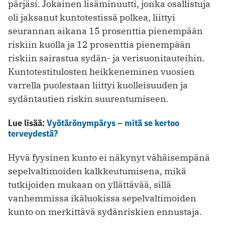
pärjäsi. Jokainen lisäminuutti, jonka osallistuja
oli jaksanut kuntotestissä polkea, liittyi
seurannan aikana 15 prosenttia pienempään
riskiin kuolla ja 12 prosenttia pienempään
riskiin sairastua sydän- ja verisuonitauteihin.
Kuntotestitulosten heikkeneminen vuosien
varrella puolestaan liittyi kuolleisuuden ja
sydäntautien riskin suurentumiseen.
Lue lisää:
Vyötärönympärys – mitä se kertoo
terveydestä?
Hyvä fyysinen kunto ei näkynyt vähäisempänä
sepelvaltimoiden kalkkeutumisena, mikä
tutkijoiden mukaan on yllättävää, sillä
vanhemmissa ikäluokissa sepelvaltimoiden
kunto on merkittävä sydänriskien ennustaja.