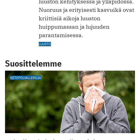
luuston kehityksessä ja ylläpidossa.
Nuoruus ja erityisesti kasvuikä ovat
kriittisiä aikoja luuston
huippumassan ja lujuuden
parantamisessa.
LUUSTO
Suosittelemme
SIITEPÖLYALLERGIA