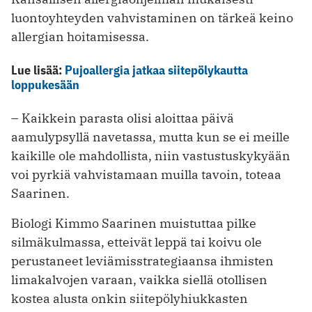
luontoyhteyden vahvistaminen on tärkeä keino
allergian hoitamisessa.
Lue lisää:
Pujoallergia jatkaa siitepölykautta
loppukesään
– Kaikkein parasta olisi aloittaa päivä
aamulypsyllä navetassa, mutta kun se ei meille
kaikille ole mahdollista, niin vastustuskykyään
voi pyrkiä vahvistamaan muilla tavoin, toteaa
Saarinen.
Biologi Kimmo Saarinen muistuttaa pilke
silmäkulmassa, etteivät leppä tai koivu ole
perustaneet leviämisstrategiaansa ihmisten
limakalvojen varaan, vaikka siellä otollisen
kostea alusta onkin siitepölyhiukkasten