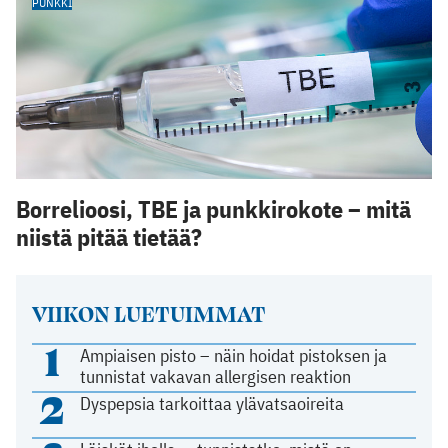
PUNKKI
Borrelioosi, TBE ja punkkirokote – mitä
niistä pitää tietää?
VIIKON LUETUIMMAT
1
Ampiaisen pisto – näin hoidat pistoksen ja
tunnistat vakavan allergisen reaktion
2
Dyspepsia tarkoittaa ylävatsaoireita