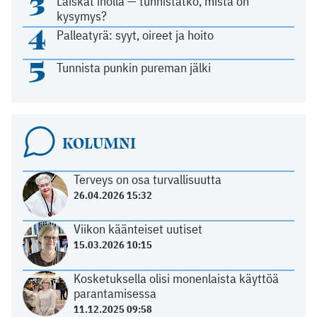
3
Läiskät iholla — tunnistatko, mistä on
kysymys?
4
Palleatyrä: syyt, oireet ja hoito
5
Tunnista punkin pureman jälki
KOLUMNI
Terveys on osa turvallisuutta
26.04.2026 15:32
Viikon käänteiset uutiset
15.03.2026 10:15
Kosketuksella olisi monenlaista käyttöä
parantamisessa
11.12.2025 09:58