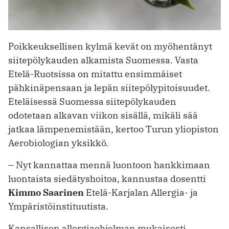
Poikkeuksellisen kylmä kevät on myöhentänyt
siitepölykauden alkamista Suomessa. Vasta
Etelä-Ruotsissa on mitattu ensimmäiset
pähkinäpensaan ja lepän siitepölypitoisuudet.
Eteläisessä Suomessa siitepölykauden
odotetaan alkavan viikon sisällä, mikäli sää
jatkaa lämpenemistään, kertoo Turun yliopiston
Aerobiologian yksikkö.
– Nyt kannattaa mennä luontoon hankkimaan
luontaista siedätyshoitoa, kannustaa dosentti
Kimmo Saarinen
Etelä-Karjalan Allergia- ja
Ympäristöinstituutista.
Kansallisen allergiaohjelman mukaisesti