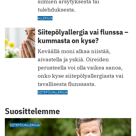
silmien ärsytyksestä tai
tulehduksesta.
ALLERGIA
Siitepölyallergia vai flunssa –
kummasta on kyse?
Keväällä moni alkaa niistää,
aivastella ja yskiä. Oireiden
perusteella voi olla vaikea sanoa,
onko kyse siitepölyallergiasta vai
tavallisesta flunssasta.
SIITEPÖLYALLERGIA
Suosittelemme
SIITEPÖLYALLERGIA