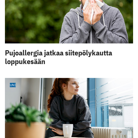
Pujoallergia jatkaa siitepölykautta
loppukesään
UNI