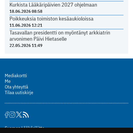
Kurkista Lääkäripäivien 2027 ohjelmaan
18.06.2026 08:58
Poikkeuksia toimiston kesäaukioloissa
11.06.2026 12:21
Tasavallan presidentti on myöntänyt arkkiatrin
arvonimen Päivi Hietaselle
22.05.2026 11:49
Mediakortti
Me
Ota yhteyttä
Tilaa uutiskirje
Suomen Lääkäriliitto