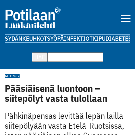
SYDÄN
KEUHKOT
SYÖPÄ
INFEKTIOT
KIPU
DIABETES
A
HAE
ALLERGIA
Pääsiäisenä luontoon –
siitepölyt vasta tulollaan
Pähkinäpensas levittää lepän lailla
siitepölyään vasta Etelä-Ruotsissa,