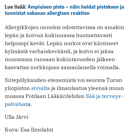
Lue lisää:
Ampiaisen pisto – näin hoidat pistoksen ja
tunnistat vakavan allergisen reaktion
Allergikkojen onneksi odotettavissa on ainakin
lepän ja koivun kukinnassa huomattavasti
helpompi kevät. Lepän norkot ovat kärsineet
kylmästä varhaiskeväästä, ja koivu ei jaksa
muutaman runsaan kukintavuoden jälkeen
kasvattaa norkkojaan samanlaisella voimalla.
Siitepölykauden etenemistä voi seurata Turun
yliopiston
sivuilta
ja ilmanlaatua yleensä muun
muassa Potilaan Lääkärilehden
Sää ja terveys -
palvelust
a.
Ulla Järvi
Kuva: Esa Ilmolahti