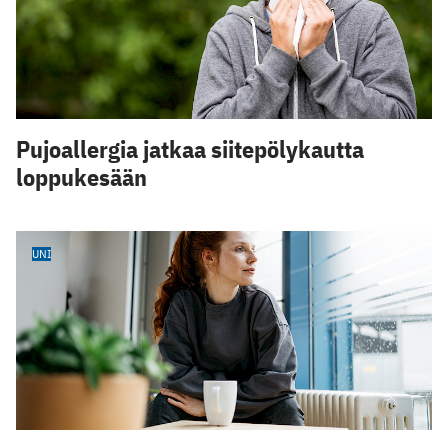
Pujoallergia jatkaa siitepölykautta
loppukesään
UNI