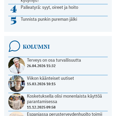
kysymys?
4
Palleatyrä: syyt, oireet ja hoito
5
Tunnista punkin pureman jälki
KOLUMNI
Terveys on osa turvallisuutta
26.04.2026 15:32
Viikon käänteiset uutiset
15.03.2026 10:15
Kosketuksella olisi monenlaista käyttöä
parantamisessa
11.12.2025 09:58
Espanjassa perusterveydenhuolto toimii