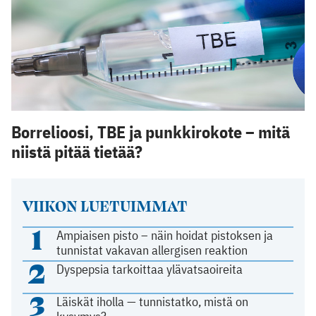
Borrelioosi, TBE ja punkkirokote – mitä
niistä pitää tietää?
VIIKON LUETUIMMAT
1
Ampiaisen pisto – näin hoidat pistoksen ja
tunnistat vakavan allergisen reaktion
2
Dyspepsia tarkoittaa ylävatsaoireita
3
Läiskät iholla — tunnistatko, mistä on