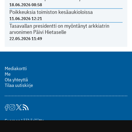
18.06.2026 08:58
Poikkeuksia toimiston kesäaukioloissa
11.06.2026 12:21
Tasavallan presidentti on myöntänyt arkkiatrin
arvonimen Päivi Hietaselle
22.05.2026 11:49
Mediakortti
Me
Ota yhteyttä
Tilaa uutiskirje
Suomen Lääkäriliitto
Mäkelänkatu 2, PL 49