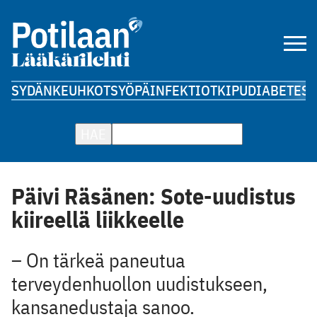
SYDÄN
KEUHKOT
SYÖPÄ
INFEKTIOT
KIPU
DIABETES
A
HAE
Päivi Räsänen: Sote-uudistus
kiireellä liikkeelle
– On tärkeä paneutua
terveydenhuollon uudistukseen,
kansanedustaja sanoo.