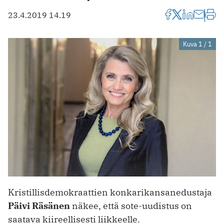
23.4.2019 14.19
Kuva 1 / 1
Kristillisdemokraattien konkarikansanedustaja
Päivi Räsänen
näkee, että sote-uudistus on
saatava kiireellisesti liikkeelle.