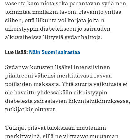
vasenta kammiota sekä parantavan sydämen
toimintaa muillakin tavoin. Havainto viittaa
siihen, että liikunta voi korjata joitain
aikuistyypin diabetekseen jo sairauden
alkuvaiheissa liittyviä sydänhaittoja.
Lue lisää:
Näin Suomi sairastaa
Sydänvaikutusten lisäksi intensiivinen
pikatreeni vähensi merkittävästi rasvaa
potilaiden maksasta. Yhtä suurta vaikutusta ei
ole havaittu yhdessäkään aikuistyypin
diabetesta sairastavien liikuntatutkimuksessa,
tutkijat kirjoittavat.
Tutkijat pitävät tuloksiaan muutenkin
merkittävinä, sillä ne viittaavat muutaman