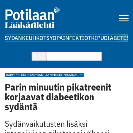
SYDÄN
KEUHKOT
SYÖPÄ
INFEKTIOT
KIPU
DIABETES
A
HAE
DIABETES
LIIKUNTA
SYDÄN- JA VERISUONISAIRAUDET
Parin minuutin pikatreenit
korjaavat diabeetikon
sydäntä
Sydänvaikutusten lisäksi