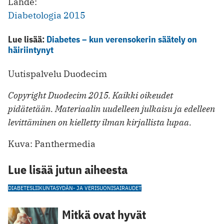
Lähde:
Diabetologia 2015
Lue lisää:
Diabetes – kun verensokerin säätely on
häiriintynyt
Uutispalvelu Duodecim
Copyright Duodecim 2015. Kaikki oikeudet
pidätetään. Materiaalin uudelleen julkaisu ja edelleen
levittäminen on kielletty ilman kirjallista lupaa.
Kuva: Panthermedia
Lue lisää jutun aiheesta
DIABETES
LIIKUNTA
SYDÄN- JA VERISUONISAIRAUDET
Mitkä ovat hyvät