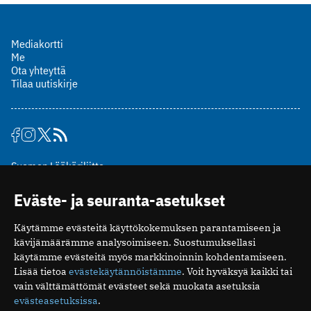
Mediakortti
Me
Ota yhteyttä
Tilaa uutiskirje
Suomen Lääkäriliitto
Mäkelänkatu 2, PL 49
Eväste- ja seuranta-asetukset
00510 Helsinki
puh. (09) 393 091
Käytämme evästeitä käyttökokemuksen parantamiseen ja
toimitus@potilaanlaakarilehti.fi
kävijämäärämme analysoimiseen. Suostumuksellasi
käytämme evästeitä myös markkinoinnin kohdentamiseen.
ISSN 2323-9476
Lisää tietoa
evästekäytännöistämme
. Voit hyväksyä kaikki tai
vain välttämättömät evästeet sekä muokata asetuksia
evästeasetuksissa
.