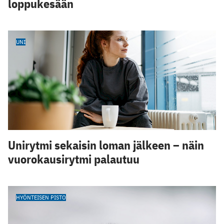
loppukesään
UNI
Unirytmi sekaisin loman jälkeen – näin
vuorokausirytmi palautuu
HYÖNTEISEN PISTO