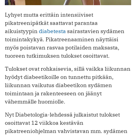
Lyhyet mutta erittäin intensiiviset
pikatreenipätkät saattavat parantaa
aikuistyypin
diabetesta
sairastavien sydämen
toimintakykyä. Pikatreenaaminen näyttäisi
myös poistavan rasvaa potilaiden maksasta,
tuoreen tutkimuksen tulokset osoittavat.
Tulokset ovat rohkaisevia, sillä vaikka liikunnan
hyödyt diabeetikoille on tunnettu pitkään,
liikunnan vaikutus diabeetikon sydämen
toimintaan ja rakenteeseen on jäänyt
vähemmälle huomiolle.
Nyt Diabetologia-lehdessä julkaistut tulokset
osoittavat 12 viikkoa kestävän
pikatreeniohjelman vahvistavan mm. sydämen