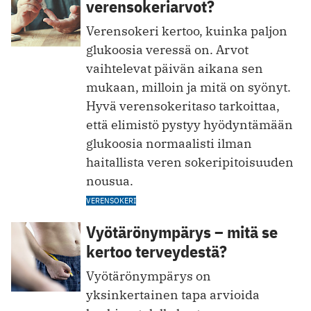
verensokeriarvot?
Verensokeri kertoo, kuinka paljon
glukoosia veressä on. Arvot
vaihtelevat päivän aikana sen
mukaan, milloin ja mitä on syönyt.
Hyvä verensokeritaso tarkoittaa,
että elimistö pystyy hyödyntämään
glukoosia normaalisti ilman
haitallista veren sokeripitoisuuden
nousua.
VERENSOKERI
Vyötärönympärys – mitä se
kertoo terveydestä?
Vyötärönympärys on
yksinkertainen tapa arvioida