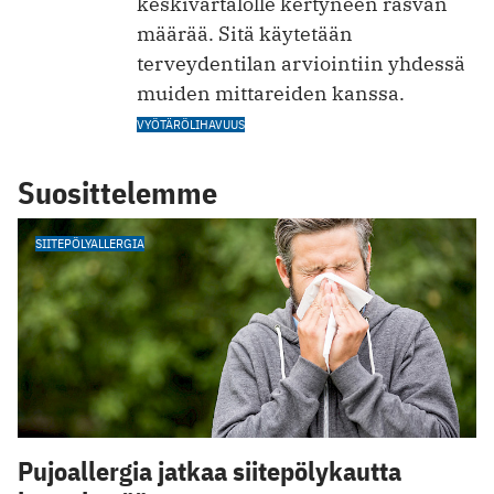
keskivartalolle kertyneen rasvan
määrää. Sitä käytetään
terveydentilan arviointiin yhdessä
muiden mittareiden kanssa.
VYÖTÄRÖLIHAVUUS
Suosittelemme
SIITEPÖLYALLERGIA
Pujoallergia jatkaa siitepölykautta