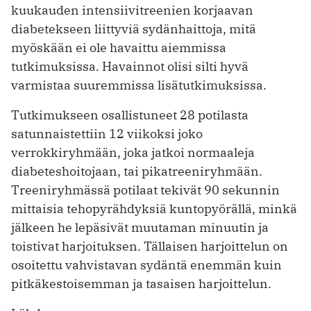
kuukauden intensiivitreenien korjaavan
diabetekseen liittyviä sydänhaittoja, mitä
myöskään ei ole havaittu aiemmissa
tutkimuksissa. Havainnot olisi silti hyvä
varmistaa suuremmissa lisätutkimuksissa.
Tutkimukseen osallistuneet 28 potilasta
satunnaistettiin 12 viikoksi joko
verrokkiryhmään, joka jatkoi normaaleja
diabeteshoitojaan, tai pikatreeniryhmään.
Treeniryhmässä potilaat tekivät 90 sekunnin
mittaisia tehopyrähdyksiä kuntopyörällä, minkä
jälkeen he lepäsivät muutaman minuutin ja
toistivat harjoituksen. Tällaisen harjoittelun on
osoitettu vahvistavan sydäntä enemmän kuin
pitkäkestoisemman ja tasaisen harjoittelun.