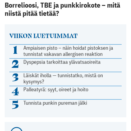
Borrelioosi, TBE ja punkkirokote – mitä
niistä pitää tietää?
VIIKON LUETUIMMAT
1
Ampiaisen pisto – näin hoidat pistoksen ja
tunnistat vakavan allergisen reaktion
2
Dyspepsia tarkoittaa ylävatsaoireita
3
Läiskät iholla — tunnistatko, mistä on
kysymys?
4
Palleatyrä: syyt, oireet ja hoito
5
Tunnista punkin pureman jälki