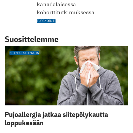
kanadalaisessa
kohorttitutkimuksessa.
TUPAKOINTI
Suosittelemme
SIITEPÖLYALLERGIA
Pujoallergia jatkaa siitepölykautta
loppukesään