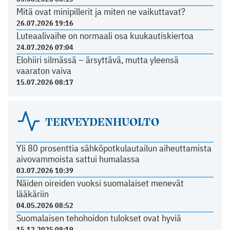
Mitä ovat minipillerit ja miten ne vaikuttavat?
26.07.2026 19:16
Luteaalivaihe on normaali osa kuukautiskiertoa
24.07.2026 07:04
Elohiiri silmässä – ärsyttävä, mutta yleensä
vaaraton vaiva
15.07.2026 08:17
TERVEYDENHUOLTO
Yli 80 prosenttia sähköpotkulautailun aiheuttamista
aivovammoista sattui humalassa
03.07.2026 10:39
Näiden oireiden vuoksi suomalaiset menevät
lääkäriin
04.05.2026 08:52
Suomalaisen tehohoidon tulokset ovat hyviä
15.12.2025 08:19