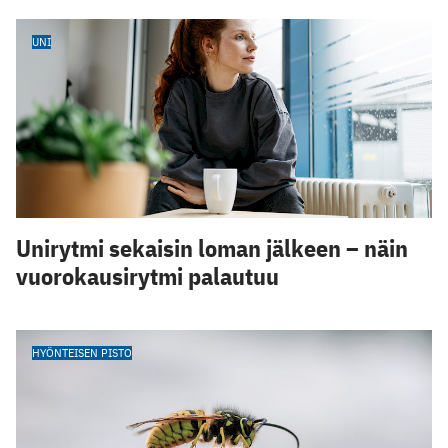
UNI
Unirytmi sekaisin loman jälkeen – näin
vuorokausirytmi palautuu
HYÖNTEISEN PISTO