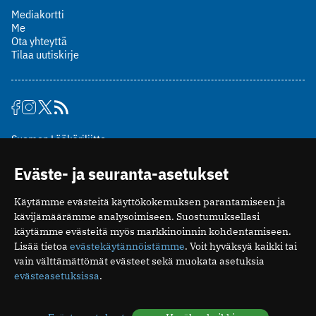
Mediakortti
Me
Ota yhteyttä
Tilaa uutiskirje
Suomen Lääkäriliitto
Mäkelänkatu 2, PL 49
Eväste- ja seuranta-asetukset
00510 Helsinki
puh. (09) 393 091
Käytämme evästeitä käyttökokemuksen parantamiseen ja
toimitus@potilaanlaakarilehti.fi
kävijämäärämme analysoimiseen. Suostumuksellasi
käytämme evästeitä myös markkinoinnin kohdentamiseen.
ISSN 2323-9476
Lisää tietoa
evästekäytännöistämme
. Voit hyväksyä kaikki tai
vain välttämättömät evästeet sekä muokata asetuksia
evästeasetuksissa
.