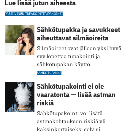
Lue lisää jutun aiheesta
PASSIIVINEN TUPAKOINTI
TUPAKOINTI
Sähkötupakka ja savukkeet
aiheuttavat silmäoireita
Silmäoireet ovat jälleen yksi hyvä
syy lopettaa tupakointi ja
sähkötupakan käyttö.
SÄHKÖTUPAKKA
Sähkötupakointi ei ole
vaaratonta — lisää astman
riskiä
Sähkötupakointi voi lisätä
astmakohtauksen riskiä yli
kaksinkertaiseksi selvisi