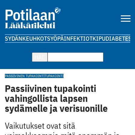
SYDÄN
KEUHKOT
SYÖPÄ
INFEKTIOT
KIPU
DIABETES
A
HAE
PASSIIVINEN TUPAKOINTI
TUPAKOINTI
Passiivinen tupakointi
vahingollista lapsen
sydämelle ja verisuonille
Vaikutukset ovat sitä