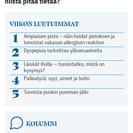
niistä pitää tietää?
VIIKON LUETUIMMAT
1
Ampiaisen pisto – näin hoidat pistoksen ja
tunnistat vakavan allergisen reaktion
2
Dyspepsia tarkoittaa ylävatsaoireita
3
Läiskät iholla — tunnistatko, mistä on
kysymys?
4
Palleatyrä: syyt, oireet ja hoito
5
Tunnista punkin pureman jälki
KOLUMNI