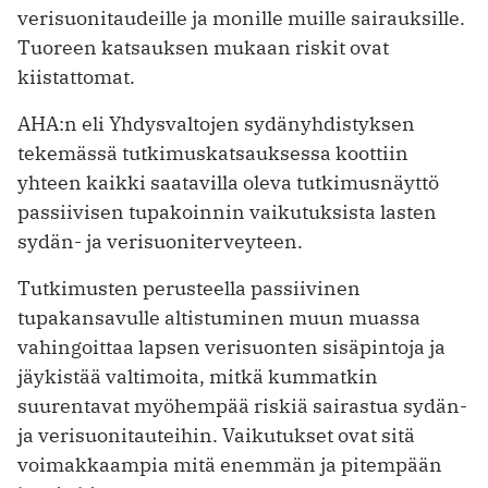
verisuonitaudeille ja monille muille sairauksille.
Tuoreen katsauksen mukaan riskit ovat
kiistattomat.
AHA:n eli Yhdysvaltojen sydänyhdistyksen
tekemässä tutkimuskatsauksessa koottiin
yhteen kaikki saatavilla oleva tutkimusnäyttö
passiivisen tupakoinnin vaikutuksista lasten
sydän- ja verisuoniterveyteen.
Tutkimusten perusteella passiivinen
tupakansavulle altistuminen muun muassa
vahingoittaa lapsen verisuonten sisäpintoja ja
jäykistää valtimoita, mitkä kummatkin
suurentavat myöhempää riskiä sairastua sydän-
ja verisuonitauteihin. Vaikutukset ovat sitä
voimakkaampia mitä enemmän ja pitempään