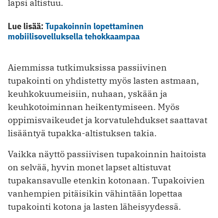
lapsi altistuu.
Lue lisää:
Tupakoinnin lopettaminen
mobiilisovelluksella tehokkaampaa
Aiemmissa tutkimuksissa passiivinen
tupakointi on yhdistetty myös lasten astmaan,
keuhkokuumeisiin, nuhaan, yskään ja
keuhkotoiminnan heikentymiseen. Myös
oppimisvaikeudet ja korvatulehdukset saattavat
lisääntyä tupakka-altistuksen takia.
Vaikka näyttö passiivisen tupakoinnin haitoista
on selvää, hyvin monet lapset altistuvat
tupakansavulle etenkin kotonaan. Tupakoivien
vanhempien pitäisikin vähintään lopettaa
tupakointi kotona ja lasten läheisyydessä.