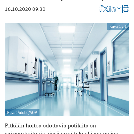
16.10.2020 09.30
Kuva 1 / 1
Kuva: Adobe/AOP
Pitkään hoitoa odottavia potilaita on
sairaanhoitopiireissä ennätyksellisen paljon,