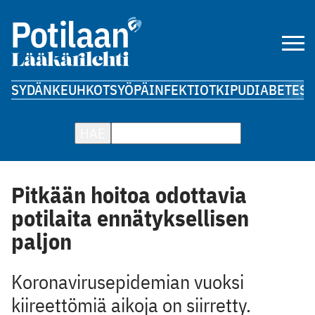
SYDÄN
KEUHKOT
SYÖPÄ
INFEKTIOT
KIPU
DIABETES
A
HAE
Pitkään hoitoa odottavia
potilaita ennätyksellisen
paljon
Koronavirusepidemian vuoksi
kiireettömiä aikoja on siirretty.