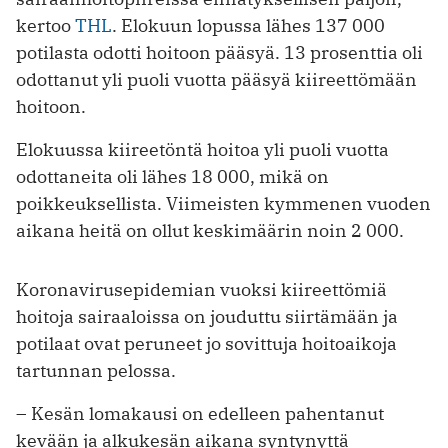
kertoo
THL
. Elokuun lopussa lähes 137 000
potilasta odotti hoitoon pääsyä. 13 prosenttia oli
odottanut yli puoli vuotta pääsyä kiireettömään
hoitoon.
Elokuussa kiireetöntä hoitoa yli puoli vuotta
odottaneita oli lähes 18 000, mikä on
poikkeuksellista. Viimeisten kymmenen vuoden
aikana heitä on ollut keskimäärin noin 2 000.
Koronavirusepidemian vuoksi kiireettömiä
hoitoja sairaaloissa on jouduttu siirtämään ja
potilaat ovat peruneet jo sovittuja hoitoaikoja
tartunnan pelossa.
– Kesän lomakausi on edelleen pahentanut
kevään ja alkukesän aikana syntynyttä