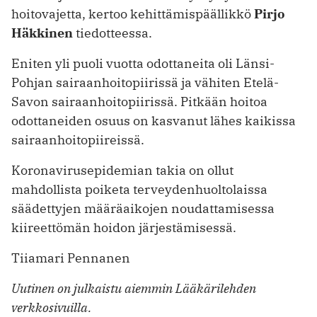
hoitovajetta, kertoo kehittämispäällikkö
Pirjo
Häkkinen
tiedotteessa.
Eniten yli puoli vuotta odottaneita oli Länsi-
Pohjan sairaanhoitopiirissä ja vähiten Etelä-
Savon sairaanhoitopiirissä. Pitkään hoitoa
odottaneiden osuus on kasvanut lähes kaikissa
sairaanhoitopiireissä.
Koronavirusepidemian takia on ollut
mahdollista poiketa terveydenhuoltolaissa
säädettyjen määräaikojen noudattamisessa
kiireettömän hoidon järjestämisessä.
Tiiamari Pennanen
Uutinen on julkaistu aiemmin Lääkärilehden
verkkosivuilla.