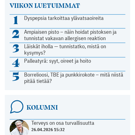
VIIKON LUETUIMMAT
1
Dyspepsia tarkoittaa ylävatsaoireita
2
Ampiaisen pisto – näin hoidat pistoksen ja
tunnistat vakavan allergisen reaktion
3
Läiskät iholla — tunnistatko, mistä on
kysymys?
4
Palleatyrä: syyt, oireet ja hoito
5
Borrelioosi, TBE ja punkkirokote – mitä niistä
pitää tietää?
KOLUMNI
Terveys on osa turvallisuutta
26.04.2026 15:32