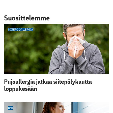
Suosittelemme
SIITEPÖLYALLERGIA
Pujoallergia jatkaa siitepölykautta
loppukesään
UNI