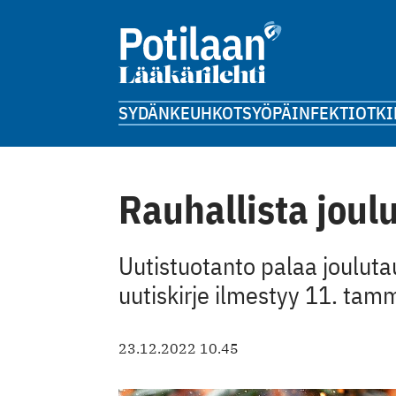
SYDÄN
KEUHKOT
SYÖPÄ
INFEKTIOT
KI
Rauhallista joul
Uutistuotanto palaa joulut
uutiskirje ilmestyy 11. tam
23.12.2022 10.45