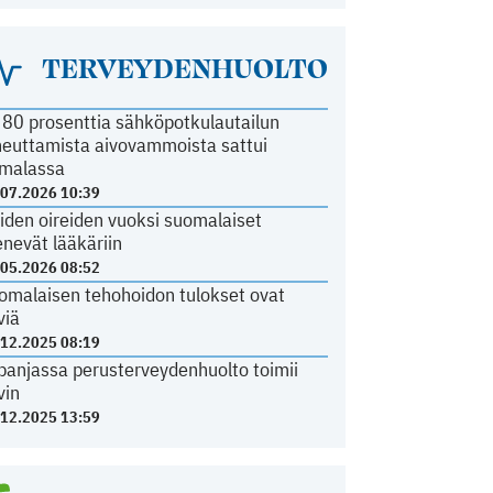
TERVEYDENHUOLTO
i 80 prosenttia sähköpotkulautailun
heuttamista aivovammoista sattui
malassa
.07.2026 10:39
iden oireiden vuoksi suomalaiset
nevät lääkäriin
.05.2026 08:52
omalaisen tehohoidon tulokset ovat
viä
.12.2025 08:19
panjassa perusterveydenhuolto toimii
vin
.12.2025 13:59