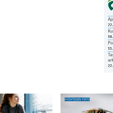
Aj
22
Ku
18
Po
11
Ta
ar
22
HYÖNTEISEN PISTO