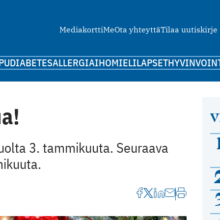
Mediakortti
Me
Ota yhteyttä
Tilaa uutiskirje
PU
DIABETES
ALLERGIA
IHO
MIELI
LAPSET
HYVINVOIN
ua!
V
auolta 3. tammikuuta. Seuraava
mikuuta.