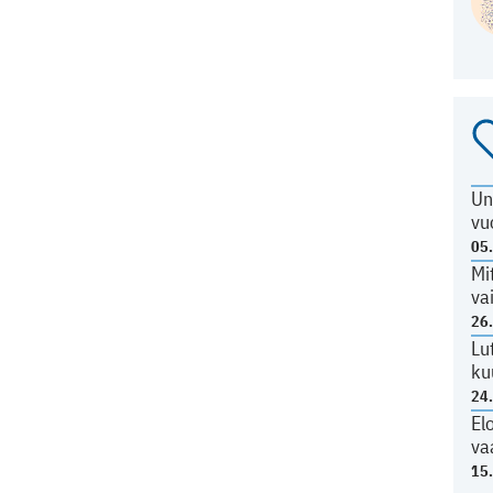
Un
vu
05
Mi
va
26
Lu
ku
24
El
va
15