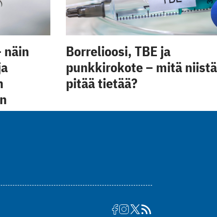
 näin
Borrelioosi, TBE ja
ja
punkkirokote – mitä niistä
n
pitää tietää?
on