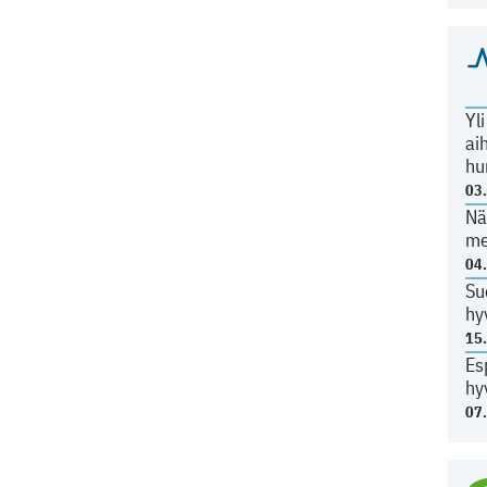
Yl
ai
hu
03
Nä
me
04
Su
hy
15
Es
hy
07