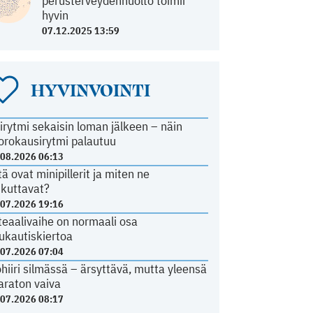
perusterveydenhuolto toimii
hyvin
07.12.2025 13:59
HYVINVOINTI
irytmi sekaisin loman jälkeen – näin
orokausirytmi palautuu
.08.2026 06:13
tä ovat minipillerit ja miten ne
ikuttavat?
.07.2026 19:16
teaalivaihe on normaali osa
ukautiskiertoa
.07.2026 07:04
ohiiri silmässä – ärsyttävä, mutta yleensä
araton vaiva
.07.2026 08:17