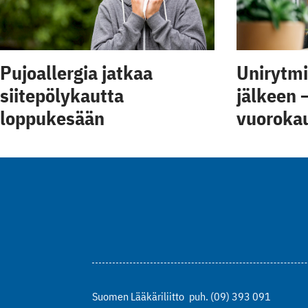
Pujoallergia jatkaa
Unirytmi
siitepölykautta
jälkeen 
loppukesään
vuorokau
Suomen Lääkäriliitto
puh. (09) 393 091