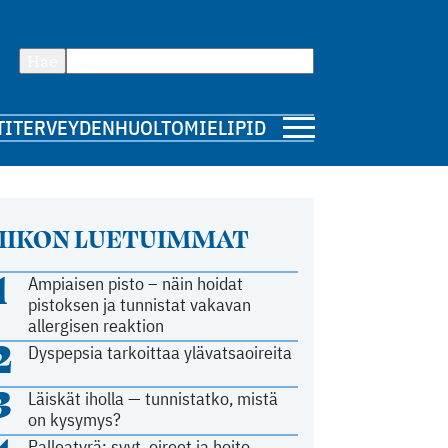
Hae
TI
TERVEYDENHUOLTO
MIELIPIDE
IIKON LUETUIMMAT
1
Ampiaisen pisto – näin hoidat
pistoksen ja tunnistat vakavan
allergisen reaktion
2
Dyspepsia tarkoittaa ylävatsaoireita
3
Läiskät iholla — tunnistatko, mistä
on kysymys?
Palleatyrä: syyt, oireet ja hoito