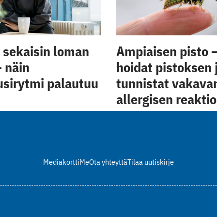
 sekaisin loman
Ampiaisen pisto –
– näin
hoidat pistoksen 
sirytmi palautuu
tunnistat vakava
allergisen reakti
Mediakortti
Me
Ota yhteyttä
Tilaa uutiskirje