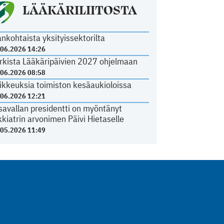
LÄÄKÄRILIITOSTA
ankohtaista yksityissektorilta
.06.2026 14:26
rkista Lääkäripäivien 2027 ohjelmaan
.06.2026 08:58
ikkeuksia toimiston kesäaukioloissa
.06.2026 12:21
savallan presidentti on myöntänyt
kkiatrin arvonimen Päivi Hietaselle
.05.2026 11:49