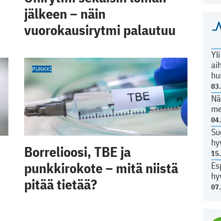
jälkeen – näin
vuorokausirytmi palautuu
Yl
ai
PUNKKI
hu
03
Nä
me
04
Su
hy
Borrelioosi, TBE ja
15
punkkirokote – mitä niistä
Es
hy
pitää tietää?
07