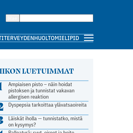
Hae
TI
TERVEYDENHUOLTO
MIELIPIDE
IIKON LUETUIMMAT
1
Ampiaisen pisto – näin hoidat
pistoksen ja tunnistat vakavan
allergisen reaktion
2
Dyspepsia tarkoittaa ylävatsaoireita
3
Läiskät iholla — tunnistatko, mistä
on kysymys?
Palleatyrä: syyt, oireet ja hoito