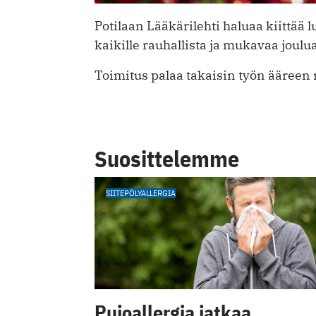
Potilaan Lääkärilehti haluaa kiittää 
kaikille rauhallista ja mukavaa joulua
Toimitus palaa takaisin työn ääreen
Suosittelemme
SIITEPÖLYALLERGIA
Pujoallergia jatkaa