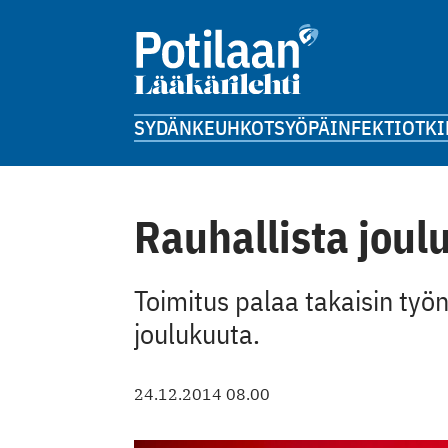
SYDÄN
KEUHKOT
SYÖPÄ
INFEKTIOT
KI
Rauhallista joulu
Toimitus palaa takaisin ty
joulukuuta.
24.12.2014 08.00