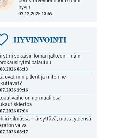
perusterveydenhuolto toimii
hyvin
07.12.2025 13:59
HYVINVOINTI
irytmi sekaisin loman jälkeen – näin
orokausirytmi palautuu
.08.2026 06:13
tä ovat minipillerit ja miten ne
ikuttavat?
.07.2026 19:16
teaalivaihe on normaali osa
ukautiskiertoa
.07.2026 07:04
ohiiri silmässä – ärsyttävä, mutta yleensä
araton vaiva
.07.2026 08:17