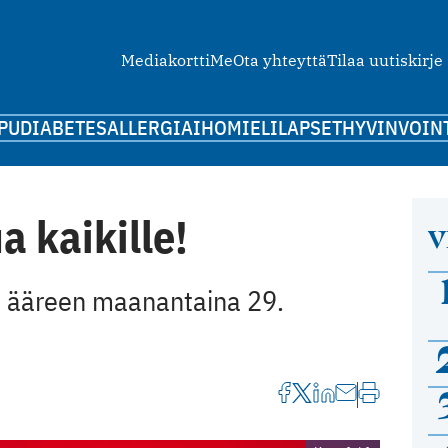
Mediakortti
Me
Ota yhteyttä
Tilaa uutiskirje
PU
DIABETES
ALLERGIA
IHO
MIELI
LAPSET
HYVINVOIN
a kaikille!
V
ön ääreen maanantaina 29.