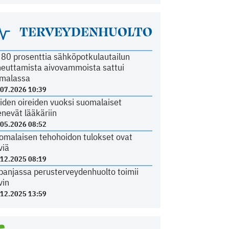
TERVEYDENHUOLTO
i 80 prosenttia sähköpotkulautailun
heuttamista aivovammoista sattui
malassa
.07.2026 10:39
iden oireiden vuoksi suomalaiset
nevät lääkäriin
.05.2026 08:52
omalaisen tehohoidon tulokset ovat
viä
.12.2025 08:19
panjassa perusterveydenhuolto toimii
vin
.12.2025 13:59