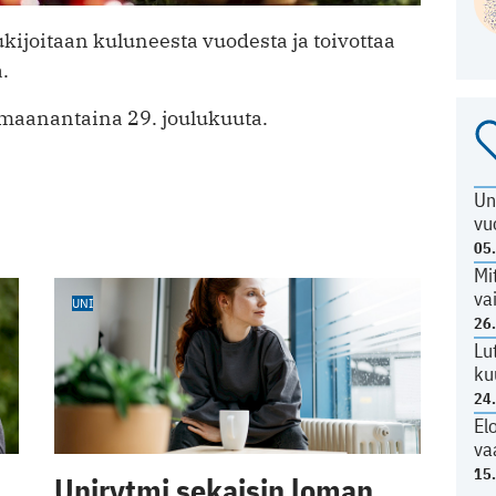
lukijoitaan kuluneesta vuodesta ja toivottaa
.
 maanantaina 29. joulukuuta.
Un
vu
05
Mi
va
UNI
26
Lu
ku
24
El
va
15
Unirytmi sekaisin loman