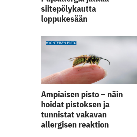
siitepölykautta
loppukesään
HYÖNTEISEN PISTO
Ampiaisen pisto – näin
hoidat pistoksen ja
tunnistat vakavan
allergisen reaktion