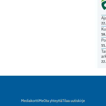
Aj
22
Ku
18
Po
11
Ta
ar
22
Mediakortti
Me
Ota yhteyttä
Tilaa uutiskirje