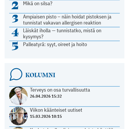
2
Mikä on silsa?
3
Ampiaisen pisto – näin hoidat pistoksen ja
tunnistat vakavan allergisen reaktion
4
Läiskät iholla — tunnistatko, mistä on
kysymys?
5
Palleatyrä: syyt, oireet ja hoito
KOLUMNI
Terveys on osa turvallisuutta
26.04.2026 15:32
Viikon käänteiset uutiset
15.03.2026 10:15