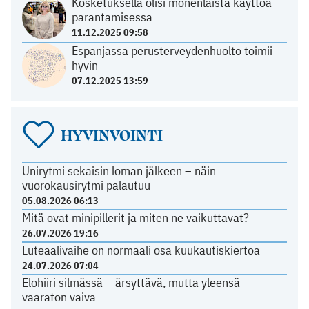
Kosketuksella olisi monenlaista käyttöä
parantamisessa
11.12.2025 09:58
Espanjassa perusterveydenhuolto toimii
hyvin
07.12.2025 13:59
HYVINVOINTI
Unirytmi sekaisin loman jälkeen – näin
vuorokausirytmi palautuu
05.08.2026 06:13
Mitä ovat minipillerit ja miten ne vaikuttavat?
26.07.2026 19:16
Luteaalivaihe on normaali osa kuukautiskiertoa
24.07.2026 07:04
Elohiiri silmässä – ärsyttävä, mutta yleensä
vaaraton vaiva