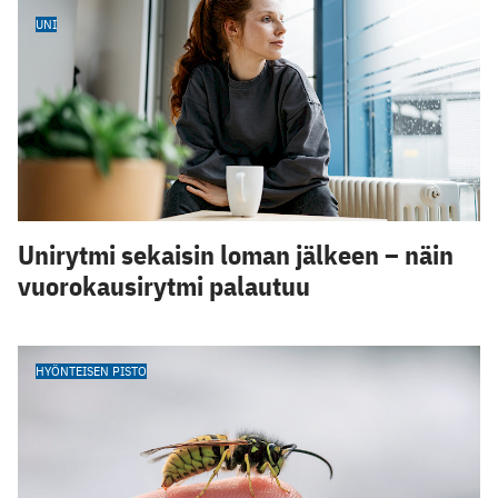
UNI
Unirytmi sekaisin loman jälkeen – näin
vuorokausirytmi palautuu
HYÖNTEISEN PISTO