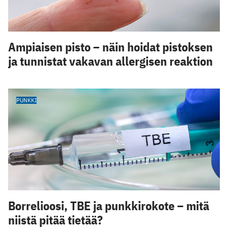
Ampiaisen pisto – näin hoidat pistoksen
ja tunnistat vakavan allergisen reaktion
PUNKKI
Borrelioosi, TBE ja punkkirokote – mitä
niistä pitää tietää?