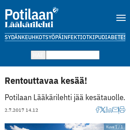
SYDÄN
KEUHKOT
SYÖPÄ
INFEKTIOT
KIPU
DIABETES
A
HAE
Rentouttavaa kesää!
Potilaan Lääkärilehti jää kesätauolle.
2.7.2017 14.12
Kuva 1 / 1