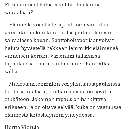
Miksi ihmiset haluaisivat tuoda eläimiä
sairaalaan?
– Eläimellä voi olla terapeuttinen vaikutus,
varsinkin silloin kun potilas joutuu olemaan
sairaalassa kauan. Saattohoitopotilaat voivat
haluta hyvästellä rakkaan lemmikkieläimensä
viimeisen kerran. Varsinkin tällaisissa
tapauksissa lemmikin tuominen kannattaa
sallia.
– Mielestäni lemmikin voi yksittäis­tapauksissa
tuoda sairaalaan, kunhan asiasta on sovittu
etukäteen. Jokainen tapaus on harkittava
erikseen, ja on oltava selvää, kuka on vastuussa
eläimestä laitoskäynnin yhteydessä.
Hertta Vierula