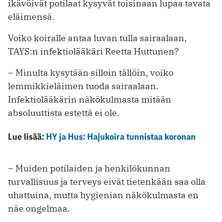
ikävöivät potilaat kysyvät toisinaan lupaa tavata
eläimensä.
Voiko koiralle antaa luvan tulla sairaalaan,
TAYS:n infektiolääkäri Reetta Huttunen?
– Minulta kysytään silloin tällöin, voiko
lemmikkieläimen tuoda sairaalaan.
Infektiolääkärin näkökulmasta mitään
absoluuttista estettä ei ole.
Lue lisää:
HY ja Hus: Hajukoira tunnistaa koronan
– Muiden potilaiden ja henkilökunnan
turvallisuus ja terveys eivät tietenkään saa olla
uhattuina, mutta hygienian näkökulmasta en
näe ongelmaa.