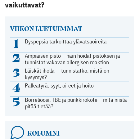
vaikuttavat?
VIIKON LUETUIMMAT
1
Dyspepsia tarkoittaa ylävatsaoireita
2
Ampiaisen pisto – näin hoidat pistoksen ja
tunnistat vakavan allergisen reaktion
3
Läiskät iholla — tunnistatko, mistä on
kysymys?
4
Palleatyrä: syyt, oireet ja hoito
5
Borrelioosi, TBE ja punkkirokote – mitä niistä
pitää tietää?
KOLUMNI