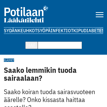
SYDÄN
KEUHKOT
SYÖPÄ
INFEKTIOT
KIPU
DIABETES
A
HAE
ELÄIMET
Saako lemmikin tuoda
sairaalaan?
Saako koiran tuoda sairasvuoteen
äärelle? Onko kissasta haittaa