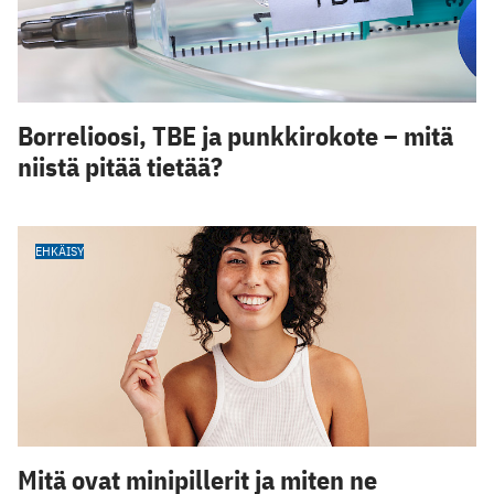
Borrelioosi, TBE ja punkkirokote – mitä
niistä pitää tietää?
EHKÄISY
Mitä ovat minipillerit ja miten ne