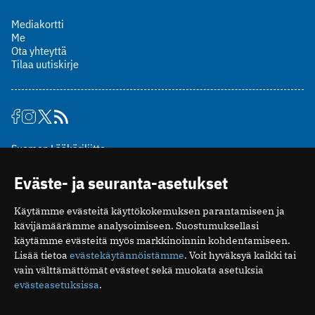
Mediakortti
Me
Ota yhteyttä
Tilaa uutiskirje
Suomen Lääkäriliitto
Mäkelänkatu 2, PL 49
Eväste- ja seuranta-asetukset
00510 Helsinki
puh. (09) 393 091
Käytämme evästeitä käyttökokemuksen parantamiseen ja
toimitus@potilaanlaakarilehti.fi
kävijämäärämme analysoimiseen. Suostumuksellasi
käytämme evästeitä myös markkinoinnin kohdentamiseen.
ISSN 2323-9476
Lisää tietoa
evästekäytännöistämme
. Voit hyväksyä kaikki tai
vain välttämättömät evästeet sekä muokata asetuksia
evästeasetuksissa
.