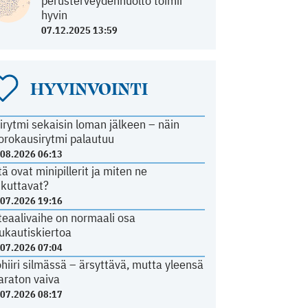
perusterveydenhuolto toimii
hyvin
07.12.2025 13:59
HYVINVOINTI
irytmi sekaisin loman jälkeen – näin
orokausirytmi palautuu
.08.2026 06:13
tä ovat minipillerit ja miten ne
ikuttavat?
.07.2026 19:16
teaalivaihe on normaali osa
ukautiskiertoa
.07.2026 07:04
ohiiri silmässä – ärsyttävä, mutta yleensä
araton vaiva
.07.2026 08:17