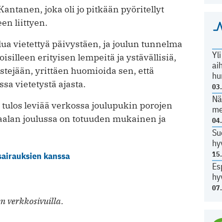
ntanen, joka oli jo pitkään pyöritellyt
en liittyen.
lua vietettyä päivystäen, ja joulun tunnelma
Yl
oisilleen erityisen lempeitä ja ystävällisiä,
ai
stejään, yrittäen huomioida sen, että
hu
sa vietetystä ajasta.
03
Nä
tulos leviää verkossa joulupukin porojen
me
aalan joulussa on totuuden mukainen ja
04
Su
hy
15
 sairauksien kanssa
Es
hy
07
n verkkosivuilla.