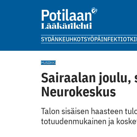
SYDÄN
KEUHKOT
SYÖPÄ
INFEKTIOT
KI
MUSIIKKI
Sairaalan joulu, 
Neurokeskus
Talon sisäisen haasteen tul
totuudenmukainen ja koske