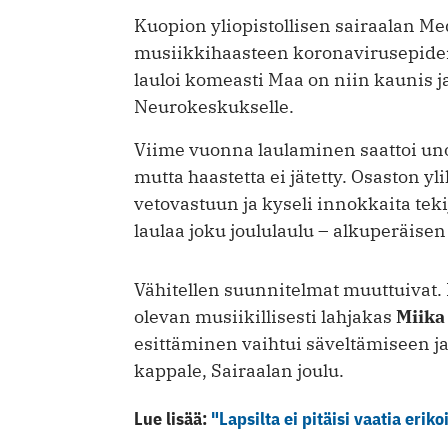
Kuopion yliopistollisen sairaalan Me
musiikkihaasteen koronavirusepide
lauloi komeasti Maa on niin kaunis j
Neurokeskukselle.
Viime vuonna laulaminen saattoi un
mutta haastetta ei jätetty. Osaston yl
vetovastuun ja kyseli innokkaita teki
laulaa joku joululaulu – alkuperäise
Vähitellen suunnitelmat muuttuivat. 
olevan musiikillisesti lahjakas
Miika
esittäminen vaihtui säveltämiseen j
kappale, Sairaalan joulu.
Lue lisää:
"Lapsilta ei pitäisi vaatia eriko