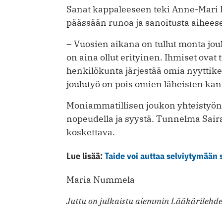
Sanat kappaleeseen teki Anne-Mari Ka
päässään runoa ja sanoitusta aiheese
– Vuosien aikana on tullut monta jou
on aina ollut erityinen. Ihmiset ovat t
henkilökunta järjestää omia nyyttike
joulutyö on pois omien läheisten kans
Moniammatillisen joukon yhteistyön 
nopeudella ja syystä. Tunnelma Sair
koskettava.
Lue lisää:
Taide voi auttaa selviytymään
Maria Nummela
Juttu on julkaistu aiemmin Lääkärilehde