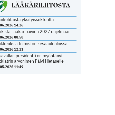
LÄÄKÄRILIITOSTA
ankohtaista yksityissektorilta
.06.2026 14:26
rkista Lääkäripäivien 2027 ohjelmaan
.06.2026 08:58
ikkeuksia toimiston kesäaukioloissa
.06.2026 12:21
savallan presidentti on myöntänyt
kkiatrin arvonimen Päivi Hietaselle
.05.2026 11:49