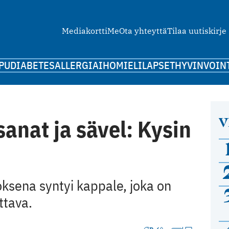
Mediakortti
Me
Ota yhteyttä
Tilaa uutiskirje
PU
DIABETES
ALLERGIA
IHO
MIELI
LAPSET
HYVINVOIN
V
sanat ja sävel: Kysin
oksena syntyi kappale, joka on
ttava.