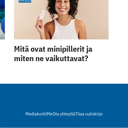
EHKÄISY
Mitä ovat minipillerit ja
miten ne vaikuttavat?
Mediakortti
Me
Ota yhteyttä
Tilaa uutiskirje