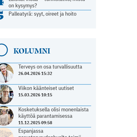
4
on kysymys?
5
Palleatyrä: syyt, oireet ja hoito
KOLUMNI
Terveys on osa turvallisuutta
26.04.2026 15:32
Viikon käänteiset uutiset
15.03.2026 10:15
Kosketuksella olisi monenlaista
käyttöä parantamisessa
11.12.2025 09:58
Espanjassa