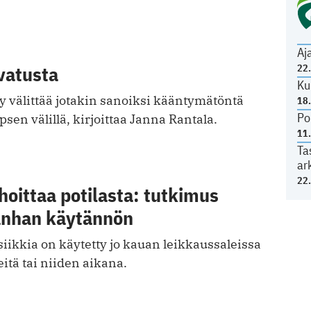
Aj
vatusta
22
Ku
y välittää jotakin sanoiksi kääntymätöntä
18
Po
en välillä, kirjoittaa Janna Rantala.
11
Ta
ar
22
hoittaa potilasta: tutkimus
anhan käytännön
iikkia on käytetty jo kauan leikkaussaleissa
itä tai niiden aikana.