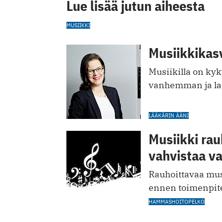
Lue lisää jutun aiheesta
MUSIIKKI
Musiikkikas
Musiikilla on kyk
vanhemman ja laps
LÄÄKÄRIN ÄÄNI
Musiikki rau
vahvistaa v
Rauhoittavaa mus
ennen toimenpite
HAMMASHOITOPELKO