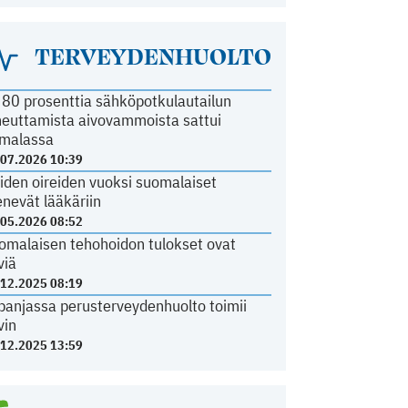
TERVEYDENHUOLTO
i 80 prosenttia sähköpotkulautailun
heuttamista aivovammoista sattui
malassa
.07.2026 10:39
iden oireiden vuoksi suomalaiset
nevät lääkäriin
.05.2026 08:52
omalaisen tehohoidon tulokset ovat
viä
.12.2025 08:19
panjassa perusterveydenhuolto toimii
vin
.12.2025 13:59