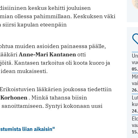
disiininen keskus kehitti jouluisen
mian ollessa pahimmillaan. Keskuksen väki
a siirsi kapulan eteenpäin
ohtua muiden asioiden painaessa päälle,
ilääkäri
Anne-Mari Kantanen
otti
Un
vu
jöitä. Kantasen tarkoitus oli koota kuoro ja
05
n idean mukaisesti.
Mi
va
Erikoistuvien lääkärien joukossa tiedettiin
26
 Korhonen
. Minkä tahansa biisin
Lu
ku
a sanoittamiseen. Syntyi kokonaan uusi
24
El
va
istumista liian aikaisin"
15