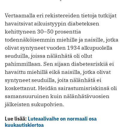
Vertaamalla eri rekistereiden tietoja tutkijat
havaitsivat aikuistyypin diabeteksen
kehittyneen 30–50 prosenttia
todennäköisemmin miehille ja naisille, jotka
olivat syntyneet vuoden 1934 alkupuolella
seuduilla, joissa nälänhätä oli ollut
pahimmillaan. Sen sijaan diabetesriskiä ei
havaittu miehillä eikä naisilla, jotka olivat
syntyneet seuduilla, joita nälänhätä ei
koskettanut. Heidän sairastumisriskinsä oli
samansuuruinen kuin nälänhätävuosien
jälkeisten sukupolvien.
Lue lisää:
Luteaalivaihe on normaali osa
kuukautiskiertoa