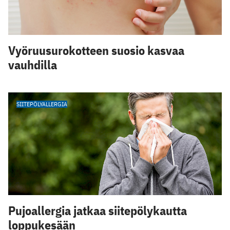
Vyöruusurokotteen suosio kasvaa
vauhdilla
SIITEPÖLYALLERGIA
Pujoallergia jatkaa siitepölykautta
loppukesään