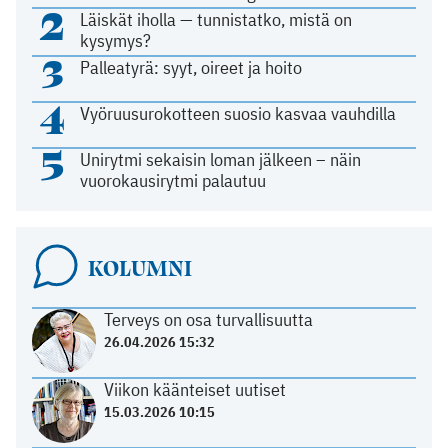
2
Läiskät iholla — tunnistatko, mistä on
kysymys?
3
Palleatyrä: syyt, oireet ja hoito
4
Vyöruusurokotteen suosio kasvaa vauhdilla
5
Unirytmi sekaisin loman jälkeen – näin
vuorokausirytmi palautuu
KOLUMNI
Terveys on osa turvallisuutta
26.04.2026 15:32
Viikon käänteiset uutiset
15.03.2026 10:15