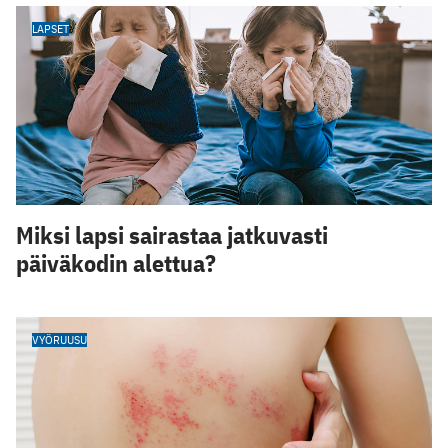
LAPSET
Miksi lapsi sairastaa jatkuvasti
päiväkodin alettua?
VYÖRUUSU