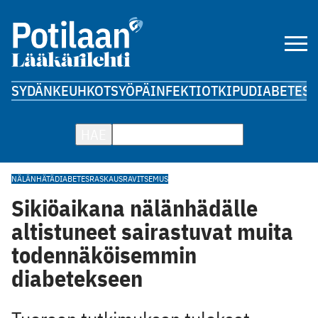
SYDÄN
KEUHKOT
SYÖPÄ
INFEKTIOT
KIPU
DIABETES
A
HAE
NÄLÄNHÄTÄ
DIABETES
RASKAUS
RAVITSEMUS
Sikiöaikana nälänhädälle
altistuneet sairastuvat muita
todennäköisemmin
diabetekseen