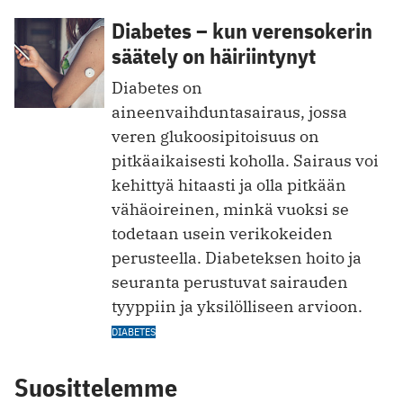
Diabetes – kun verensokerin
säätely on häiriintynyt
Diabetes on
aineenvaihduntasairaus, jossa
veren glukoosipitoisuus on
pitkäaikaisesti koholla. Sairaus voi
kehittyä hitaasti ja olla pitkään
vähäoireinen, minkä vuoksi se
todetaan usein verikokeiden
perusteella. Diabeteksen hoito ja
seuranta perustuvat sairauden
tyyppiin ja yksilölliseen arvioon.
DIABETES
Suosittelemme