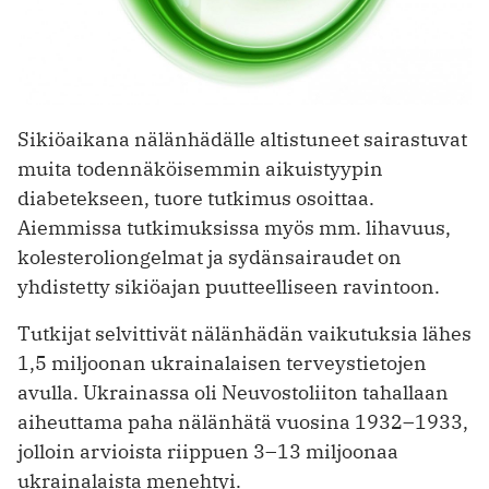
Sikiöaikana nälänhädälle altistuneet sairastuvat
muita todennäköisemmin aikuistyypin
diabetekseen, tuore tutkimus osoittaa.
Aiemmissa tutkimuksissa myös mm. lihavuus,
kolesteroliongelmat ja sydänsairaudet on
yhdistetty sikiöajan puutteelliseen ravintoon.
Tutkijat selvittivät nälänhädän vaikutuksia lähes
1,5 miljoonan ukrainalaisen terveystietojen
avulla. Ukrainassa oli Neuvostoliiton tahallaan
aiheuttama paha nälänhätä vuosina 1932–1933,
jolloin arvioista riippuen 3–13 miljoonaa
ukrainalaista menehtyi.