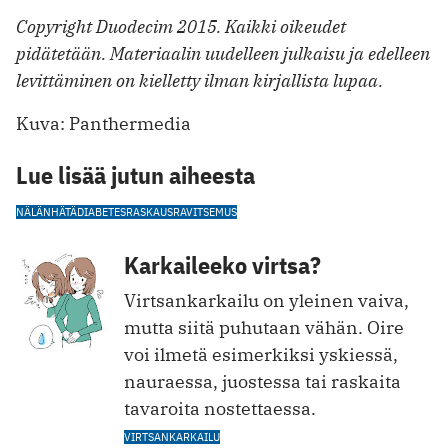
Copyright Duodecim 2015. Kaikki oikeudet
pidätetään. Materiaalin uudelleen julkaisu ja edelleen
levittäminen on kielletty ilman kirjallista lupaa.
Kuva: Panthermedia
Lue lisää jutun aiheesta
NÄLÄNHÄTÄ
DIABETES
RASKAUS
RAVITSEMUS
Karkaileeko virtsa?
Virtsankarkailu on yleinen vaiva,
mutta siitä puhutaan vähän. Oire
voi ilmetä esimerkiksi yskiessä,
nauraessa, juostessa tai raskaita
tavaroita nostettaessa.
VIRTSANKARKAILU